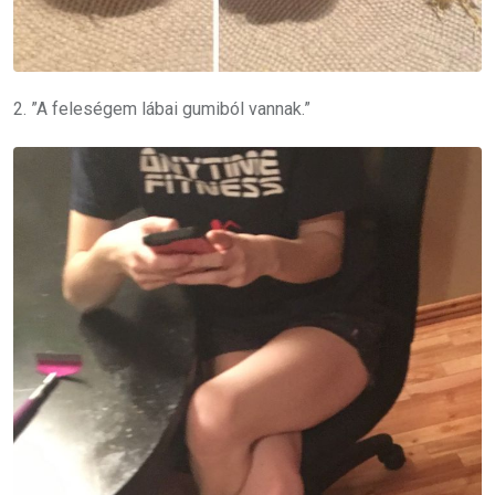
2. ”A feleségem lábai gumiból vannak.”