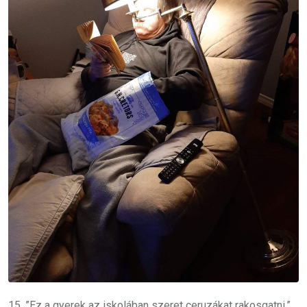
15. ”Ez a gyerek az iskolában szeret ceruzákat rakosgatni.”