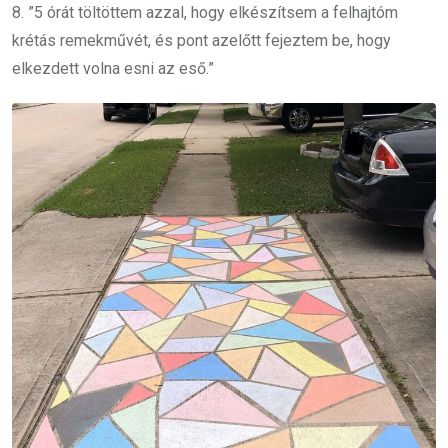
8. ”5 órát töltöttem azzal, hogy elkészítsem a felhajtóm
krétás remekművét, és pont azelőtt fejeztem be, hogy
elkezdett volna esni az eső.”