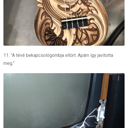
11. ”A tévé bekapcsológombja eltört. Apám így javította
meg.”