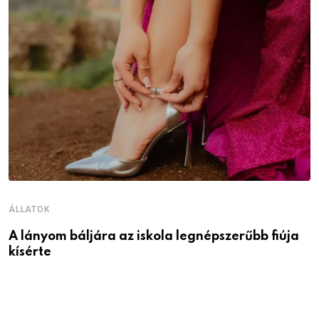
ÁLLATOK
Á
A lányom báljára az iskola legnépszerűbb fiúja
I
kísérte
M