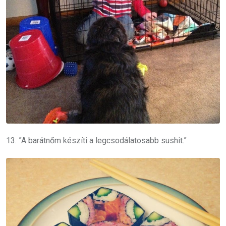
13. ”A barátnőm készíti a legcsodálatosabb sushit.”