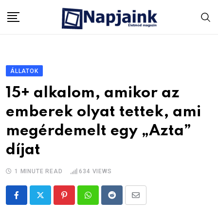
Skip
to
content
ÁLLATOK
15+ alkalom, amikor az
emberek olyat tettek, ami
megérdemelt egy „Azta”
díjat
1 MINUTE READ
634
VIEWS
Pinterest
Whatsapp
Reddit
Share
via