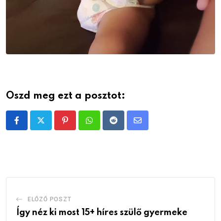
Oszd meg ezt a posztot:
Pinterest
Whatsapp
Reddit
Share
via
Email
ELŐZŐ POSZT
Így néz ki most 15+ híres szülő gyermeke