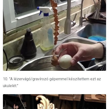
10. ”A lézervágó/gravírozó gépemmel készítettem ezt az
ukulelét.”