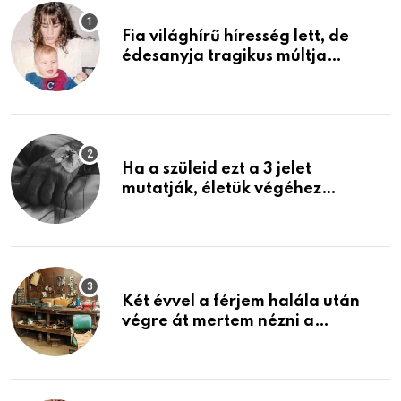
Fia világhírű híresség lett, de
édesanyja tragikus múltja
rosszabb, mint azt el tudnád
képzelni
Ha a szüleid ezt a 3 jelet
mutatják, életük végéhez
közeledhetnek. Készülj fel arra,
ami jön
Két évvel a férjem halála után
végre át mertem nézni a
garázsban lévő holmiját – amit
találtam, megváltoztatta az
életemet