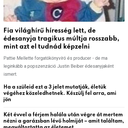
Fia világhírű híresség lett, de
édesanyja tragikus múltja rosszabb,
mint azt el tudnád képzelni
Pattie Mellette forgatókönyvíró és producer - de ma
leginkább a popszenzáció Justin Beiber édesanyjaként
ismert.
Ha a szüleid ezt a 3 jelet mutatják, életük
végéhez közeledhetnek. Készülj fel arra, ami
jön
Két évvel a férjem halála után végre át mertem
nézni a garázsban lévő holmiját – amit találtam,
megváltoztatta az életemet