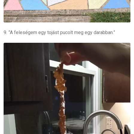
9. ”A feleségem egy tojást pucolt meg egy darabban.”