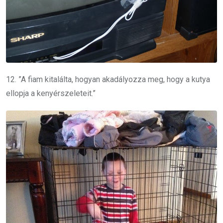
12. ”A fiam kitalálta, hogyan akadályozza meg, hogy a kutya
ellopja a kenyérszeleteit.”