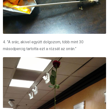
4. ”A srác, akivel együtt dolgozom, több mint 30
másodpercig tartotta ezt a rózsát az orrán.”