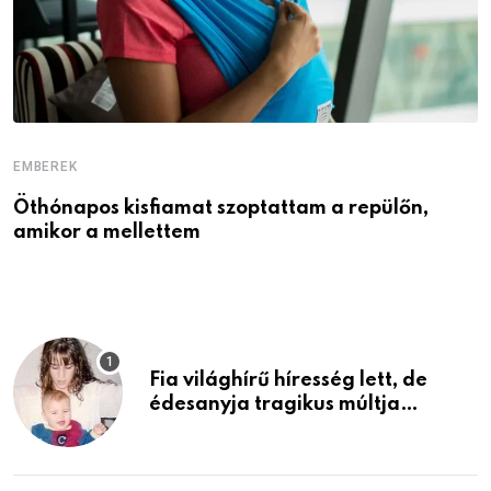
EMBEREK
E
Öthónapos kisfiamat szoptattam a repülőn,
M
amikor a mellettem
l
Fia világhírű híresség lett, de
édesanyja tragikus múltja
rosszabb, mint azt el tudnád
képzelni