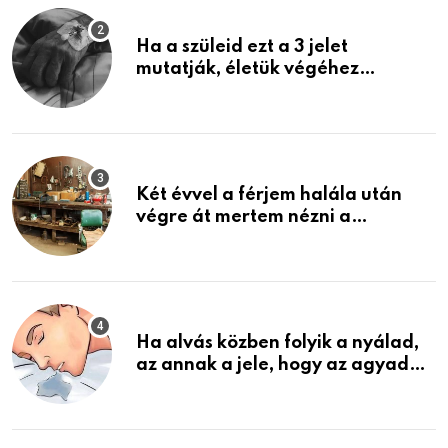
Ha a szüleid ezt a 3 jelet
mutatják, életük végéhez
közeledhetnek. Készülj fel arra,
ami jön
Két évvel a férjem halála után
végre át mertem nézni a
garázsban lévő holmiját – amit
találtam, megváltoztatta az
életemet
Ha alvás közben folyik a nyálad,
az annak a jele, hogy az agyad…