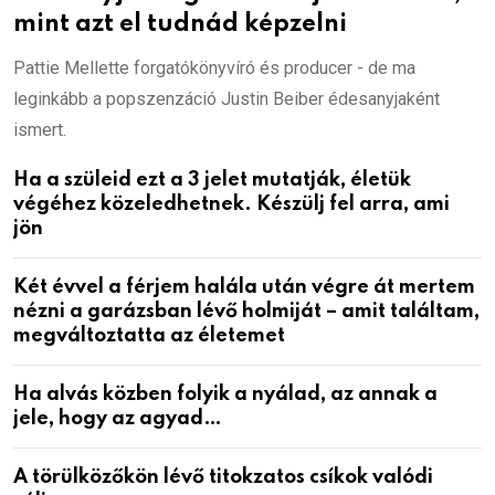
mint azt el tudnád képzelni
Pattie Mellette forgatókönyvíró és producer - de ma
leginkább a popszenzáció Justin Beiber édesanyjaként
ismert.
Ha a szüleid ezt a 3 jelet mutatják, életük
végéhez közeledhetnek. Készülj fel arra, ami
jön
Két évvel a férjem halála után végre át mertem
nézni a garázsban lévő holmiját – amit találtam,
megváltoztatta az életemet
Ha alvás közben folyik a nyálad, az annak a
jele, hogy az agyad…
A törülközőkön lévő titokzatos csíkok valódi