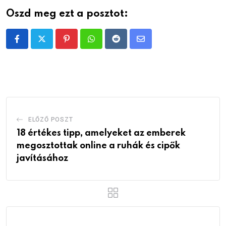
Oszd meg ezt a posztot:
Pinterest
Whatsapp
Reddit
Share
via
Email
ELŐZŐ POSZT
18 értékes tipp, amelyeket az emberek
megosztottak online a ruhák és cipők
javításához