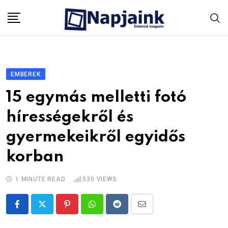
Skip
to
content
EMBEREK
15 egymás melletti fotó
hírességekről és
gyermekeikről egyidős
korban
1 MINUTE READ
530
VIEWS
Pinterest
Whatsapp
Reddit
Share
via