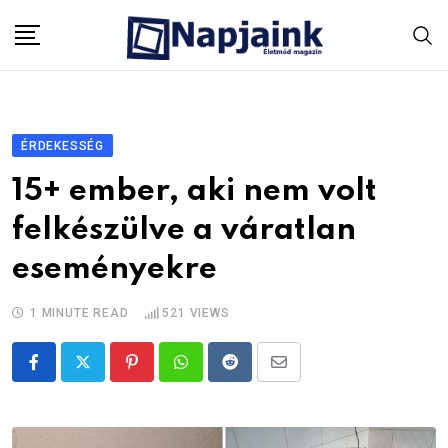
Skip
to
content
ÉRDEKESSÉG
15+ ember, aki nem volt
felkészülve a váratlan
eseményekre
1 MINUTE READ
521
VIEWS
Pinterest
Whatsapp
Reddit
Share
via
Email