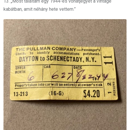
13. „Most találtam egy 1944-es vonatjegyet a vintage
kabátban, amit néhány hete vettem.”