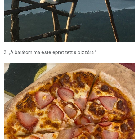
2. „A barátom ma este epret tett a pizzára.”