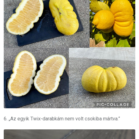
6. „Az egyik Twix-darabkám nem volt csokiba mártva.”