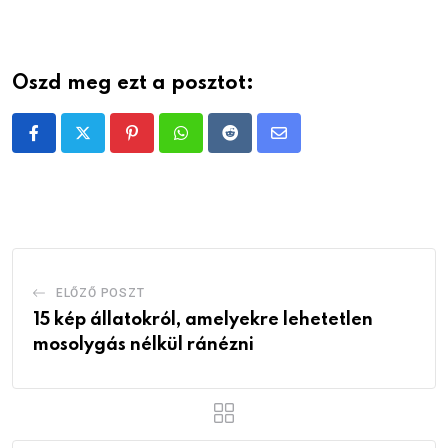
Oszd meg ezt a posztot:
Pinterest
Whatsapp
Reddit
Share
via
Email
ELŐZŐ POSZT
15 kép állatokról, amelyekre lehetetlen
mosolygás nélkül ránézni