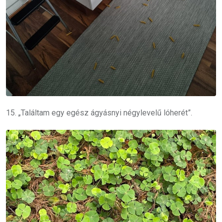
15. „Találtam egy egész ágyásnyi négylevelű lóherét”.