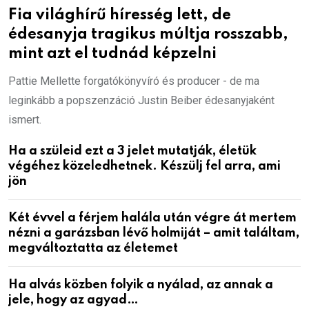
Fia világhírű híresség lett, de
édesanyja tragikus múltja rosszabb,
mint azt el tudnád képzelni
Pattie Mellette forgatókönyvíró és producer - de ma
leginkább a popszenzáció Justin Beiber édesanyjaként
ismert.
Ha a szüleid ezt a 3 jelet mutatják, életük
végéhez közeledhetnek. Készülj fel arra, ami
jön
Két évvel a férjem halála után végre át mertem
nézni a garázsban lévő holmiját – amit találtam,
megváltoztatta az életemet
Ha alvás közben folyik a nyálad, az annak a
jele, hogy az agyad…