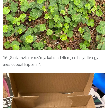
16. „Szilveszterre szárnyakat rendeltem, de helyette egy
üres dobozt kaptam…”.