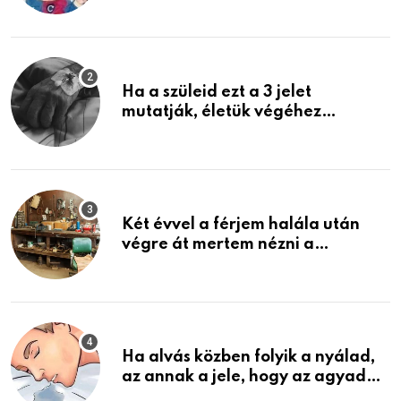
képzelni
Ha a szüleid ezt a 3 jelet
mutatják, életük végéhez
közeledhetnek. Készülj fel arra,
ami jön
Két évvel a férjem halála után
végre át mertem nézni a
garázsban lévő holmiját – amit
találtam, megváltoztatta az
életemet
Ha alvás közben folyik a nyálad,
az annak a jele, hogy az agyad…