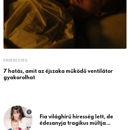
ÉRDEKESSÉG
É
7 hatás, amit az éjszaka működő ventilátor
6
gyakorolhat
é
Fia világhírű híresség lett, de
édesanyja tragikus múltja
rosszabb, mint azt el tudnád