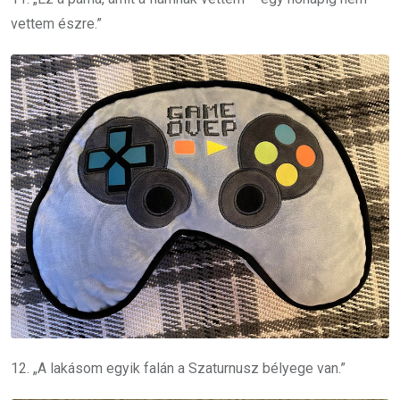
vettem észre.”
12. „A lakásom egyik falán a Szaturnusz bélyege van.”