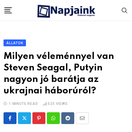
Skip
to
content
ÁLLATOK
Milyen véleménnyel van
Steven Seagal, Putyin
nagyon jó barátja az
ukrajnai háborúról?
1 MINUTE READ
525
VIEWS
Pinterest
Whatsapp
Reddit
Share
via