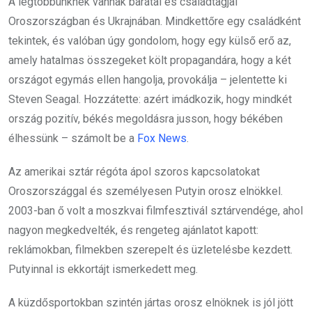
A legtöbbünknek vannak barátai és családtagjai
Oroszországban és Ukrajnában. Mindkettőre egy családként
tekintek, és valóban úgy gondolom, hogy egy külső erő az,
amely hatalmas összegeket költ propagandára, hogy a két
országot egymás ellen hangolja, provokálja – jelentette ki
Steven Seagal. Hozzátette: azért imádkozik, hogy mindkét
ország pozitív, békés megoldásra jusson, hogy békében
élhessünk – számolt be a
Fox News
.
Az amerikai sztár régóta ápol szoros kapcsolatokat
Oroszországgal és személyesen Putyin orosz elnökkel.
2003-ban ő volt a moszkvai filmfesztivál sztárvendége, ahol
nagyon megkedvelték, és rengeteg ajánlatot kapott:
reklámokban, filmekben szerepelt és üzletelésbe kezdett.
Putyinnal is ekkortájt ismerkedett meg.
A küzdősportokban szintén jártas orosz elnöknek is jól jött