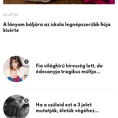
ÁLLATOK
Á
A lányom báljára az iskola legnépszerűbb fiúja
I
kísérte
M
Fia világhírű híresség lett, de
édesanyja tragikus múltja
rosszabb, mint azt el tudnád
képzelni
Ha a szüleid ezt a 3 jelet
mutatják, életük végéhez
közeledhetnek. Készülj fel arra,