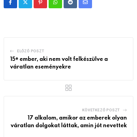
Pinterest
Whatsapp
Reddit
Share
via
Email
ELŐZŐ POSZT
15+ ember, aki nem volt felkészülve a
váratlan eseményekre
KÖVETKEZŐ POSZT
17 alkalom, amikor az emberek olyan
váratlan dolgokat láttak, amin jót nevettek