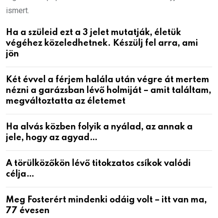
ismert.
Ha a szüleid ezt a 3 jelet mutatják, életük
végéhez közeledhetnek. Készülj fel arra, ami
jön
Két évvel a férjem halála után végre át mertem
nézni a garázsban lévő holmiját – amit találtam,
megváltoztatta az életemet
Ha alvás közben folyik a nyálad, az annak a
jele, hogy az agyad…
A törülközőkön lévő titokzatos csíkok valódi
célja…
Meg Fosterért mindenki odáig volt – itt van ma,
77 évesen