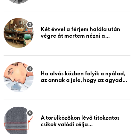
ami jön
Két évvel a férjem halála után
végre át mertem nézni a
garázsban lévő holmiját – amit
találtam, megváltoztatta az
életemet
Ha alvás közben folyik a nyálad,
az annak a jele, hogy az agyad…
A törülközőkön lévő titokzatos
csíkok valódi célja…