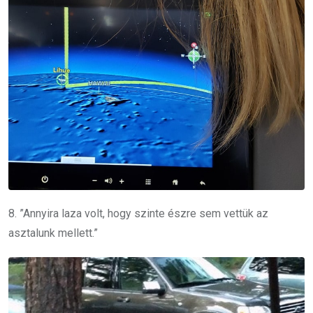
8. ”Annyira laza volt, hogy szinte észre sem vettük az
asztalunk mellett.”