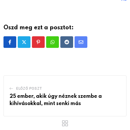
Oszd meg ezt a posztot:
Pinterest
Whatsapp
Reddit
Share
via
Email
ELŐZŐ POSZT
25 ember, akik úgy néznek szembe a
kihívásokkal, mint senki más