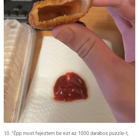
10. ”Épp most fejeztem be ezt az 1000 darabos puzzle-t,