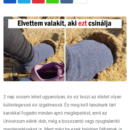
Pinterest
Whatsapp
Reddit
Share
via
Email
2 nap sosem lehet ugyanolyan, és ez teszi az életet olyan
különlegessé és izgalmassá. És meg kell tanulnunk tárt
karokkal fogadni minden apró meglepetést, amit az
Univerzum elénk dob, még a bosszantó vagy nyugtalanító
meglepetéseket is. Mert még ha ezek helyben fájhatnak is,