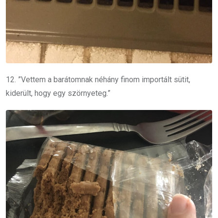
12. ”Vettem a barátomnak néhány finom importált sütit,
kiderült, hogy egy szörnyeteg.”