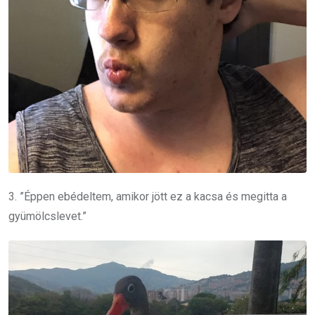
3. ”Éppen ebédeltem, amikor jött ez a kacsa és megitta a
gyümölcslevet.”