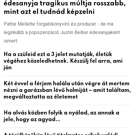
édesanyja tragikus múltja rosszabb,
mint azt el tudnád képzelni
Pattie Mellette forgatókönyvíró és producer - de ma
leginkább a popszenzáció Justin Beiber édesanyjaként
ismert.
Ha a szüleid ezt a 3 jelet mutatják, életük
végéhez közeledhetnek. Készülj fel arra, ami
jön
Két évvel a férjem halála után végre át mertem
nézni a garázsban lévő holmiját – amit találtam,
megváltoztatta az életemet
Ha alvás közben folyik a nyálad, az annak a
jele, hogy az agyad…