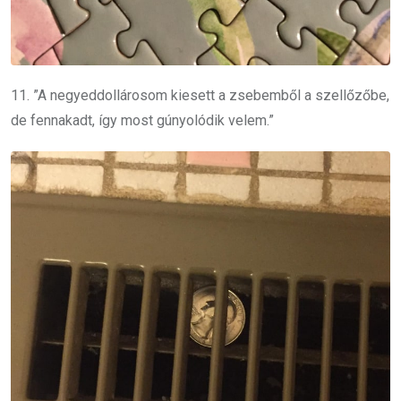
11. ”A negyeddollárosom kiesett a zsebemből a szellőzőbe,
de fennakadt, így most gúnyolódik velem.”