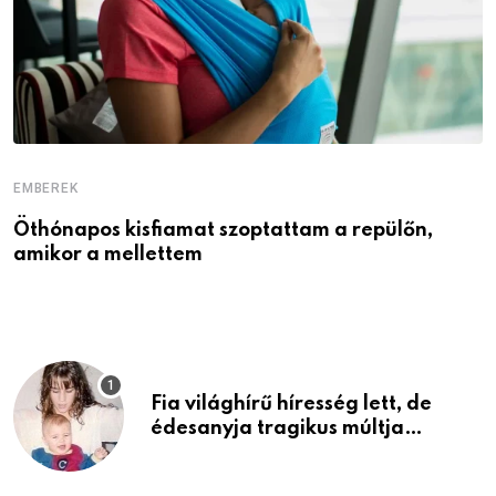
EMBEREK
E
Öthónapos kisfiamat szoptattam a repülőn,
M
amikor a mellettem
l
Fia világhírű híresség lett, de
édesanyja tragikus múltja
rosszabb, mint azt el tudnád
képzelni