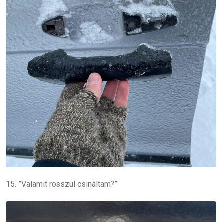
15. ”Valamit rosszul csináltam?”