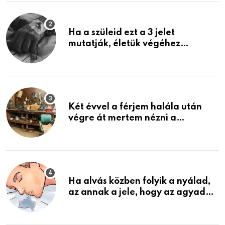
Ha a szüleid ezt a 3 jelet
mutatják, életük végéhez
közeledhetnek. Készülj fel arra,
ami jön
Két évvel a férjem halála után
végre át mertem nézni a
garázsban lévő holmiját – amit
találtam, megváltoztatta az
életemet
Ha alvás közben folyik a nyálad,
az annak a jele, hogy az agyad…