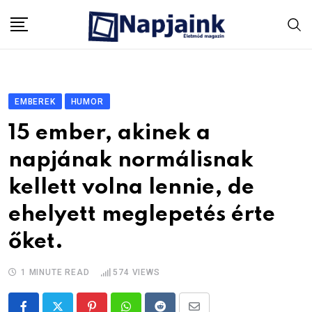
Skip
to
content
EMBEREK
HUMOR
15 ember, akinek a
napjának normálisnak
kellett volna lennie, de
ehelyett meglepetés érte
őket.
1 MINUTE READ
574
VIEWS