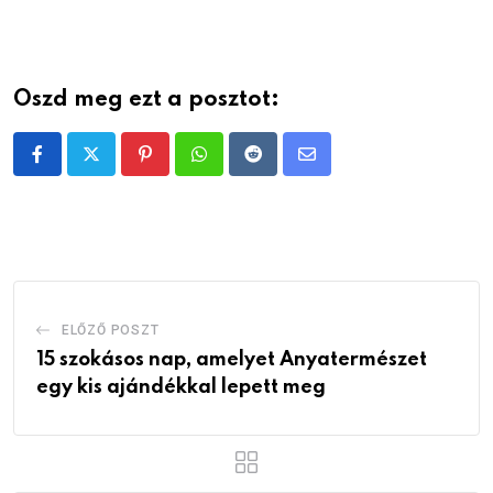
Oszd meg ezt a posztot:
Pinterest
Whatsapp
Reddit
Share
via
Email
ELŐZŐ POSZT
15 szokásos nap, amelyet Anyatermészet
egy kis ajándékkal lepett meg