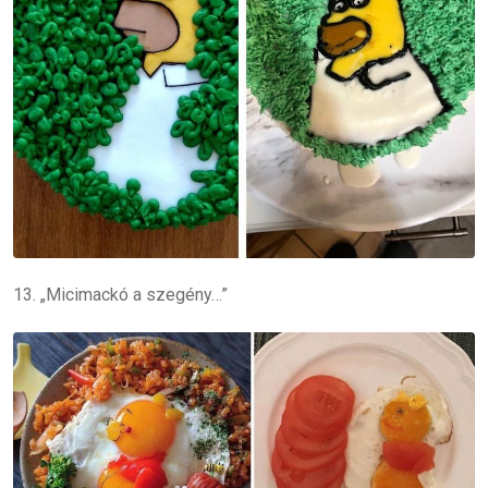
13. „Micimackó a szegény…”