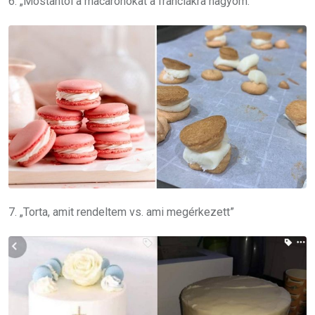
6. „Mostantól a macaronokat a franciákra hagyom.”
7. „Torta, amit rendeltem vs. ami megérkezett”