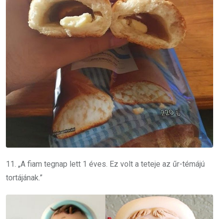
11. „A fiam tegnap lett 1 éves. Ez volt a teteje az űr-témájú
tortájának.”