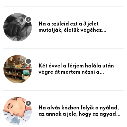
képzelni
Ha a szüleid ezt a 3 jelet
mutatják, életük végéhez
közeledhetnek. Készülj fel arra,
ami jön
Két évvel a férjem halála után
végre át mertem nézni a
garázsban lévő holmiját – amit
találtam, megváltoztatta az
életemet
Ha alvás közben folyik a nyálad,
az annak a jele, hogy az agyad…