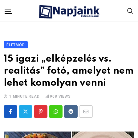
Skip
to
content
ÉLETMÓD
15 igazi „elképzelés vs.
realitás” fotó, amelyet nem
lehet komolyan venni
1 MINUTE READ
908
VIEWS
Pinterest
Whatsapp
Reddit
Share
via
Email