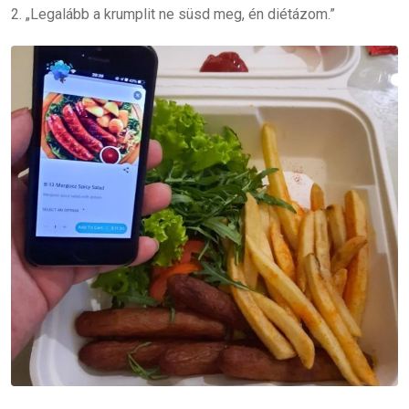
2. „Legalább a krumplit ne süsd meg, én diétázom.”