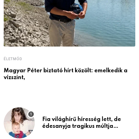
ÉLETMÓD
É
Magyar Péter biztató hírt közölt: emelkedik a
1
vízszint,
é
Fia világhírű híresség lett, de
édesanyja tragikus múltja
rosszabb, mint azt el tudnád