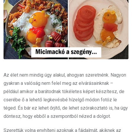
Az élet nem mindig úgy alakul, ahogyan szeretnénk. Nagyon
gyakran a valóság nem felel meg az elvárásainknak –
például amikor a barátodnak tökéletes képet készítesz, de
cserébe ő a lehető legkevésbé hízelgő módon fotóz le
téged. És bár ez lehet őrjítő, de lehet szórakoztató is, ha úgy
döntesz, hogy ebből a szempontból nézed a dolgot.
Szerettük volna enyhíteni azoknak a fájdalmát, akiknek az