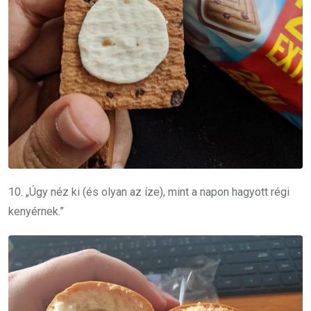
10. „Úgy néz ki (és olyan az íze), mint a napon hagyott régi
kenyérnek.”