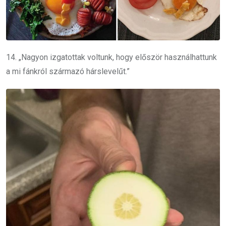
14. „Nagyon izgatottak voltunk, hogy először használhattunk
a mi fánkról származó hárslevelűt.”