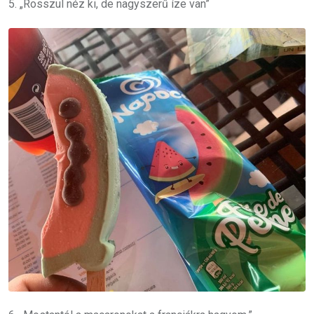
5. „Rosszul néz ki, de nagyszerű íze van”