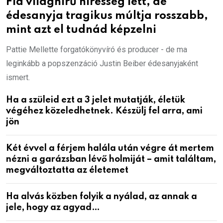
Fia világhírű híresség lett, de
édesanyja tragikus múltja rosszabb,
mint azt el tudnád képzelni
Pattie Mellette forgatókönyvíró és producer - de ma
leginkább a popszenzáció Justin Beiber édesanyjaként
ismert.
Ha a szüleid ezt a 3 jelet mutatják, életük
végéhez közeledhetnek. Készülj fel arra, ami
jön
Két évvel a férjem halála után végre át mertem
nézni a garázsban lévő holmiját – amit találtam,
megváltoztatta az életemet
Ha alvás közben folyik a nyálad, az annak a
jele, hogy az agyad…