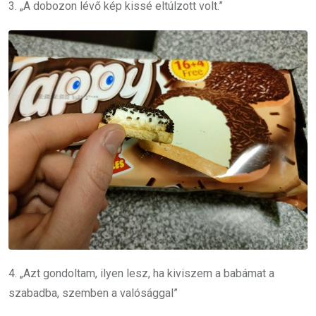
3. „A dobozon lévő kép kissé eltúlzott volt.”
4. „Azt gondoltam, ilyen lesz, ha kiviszem a babámat a
szabadba, szemben a valósággal”