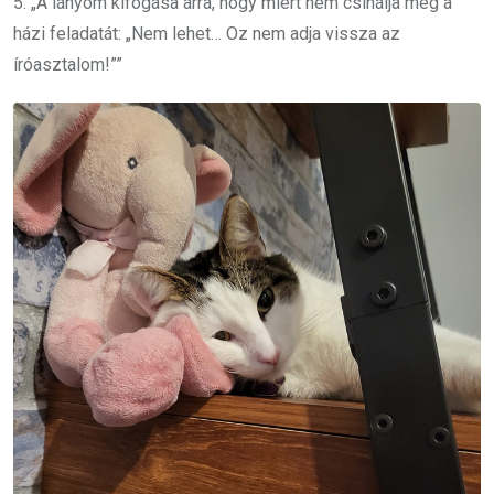
5. „A lányom kifogása arra, hogy miért nem csinálja meg a
házi feladatát: „Nem lehet… Oz nem adja vissza az
íróasztalom!””