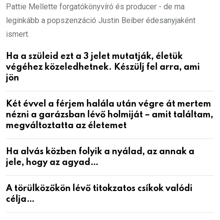
Pattie Mellette forgatókönyvíró és producer - de ma
leginkább a popszenzáció Justin Beiber édesanyjaként
ismert.
Ha a szüleid ezt a 3 jelet mutatják, életük
végéhez közeledhetnek. Készülj fel arra, ami
jön
Két évvel a férjem halála után végre át mertem
nézni a garázsban lévő holmiját – amit találtam,
megváltoztatta az életemet
Ha alvás közben folyik a nyálad, az annak a
jele, hogy az agyad…
A törülközőkön lévő titokzatos csíkok valódi
célja…