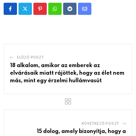
Pinterest
Whatsapp
Reddit
Share
via
Email
ELŐZŐ POSZT
18 alkalom, amikor az emberek az
elvárásaik miatt rájöttek, hogy az élet nem
más, mint egy érzelmi hullámvasút
KÖVETKEZŐ POSZT
15 dolog, amely bizonyítja, hogy a