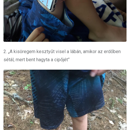
2. „A kisöregem kesztyűt visel a lábán, amikor az erdőben
sétál, mert bent hagyta a cipőjét”