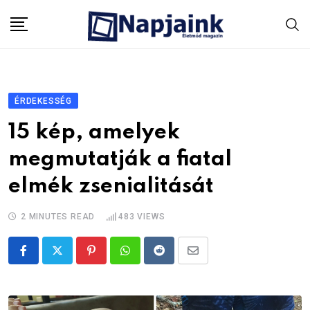
Skip
to
content
ÉRDEKESSÉG
15 kép, amelyek
megmutatják a fiatal
elmék zsenialitását
2 MINUTES READ
483
VIEWS
Pinterest
Whatsapp
Reddit
Share
via
Email