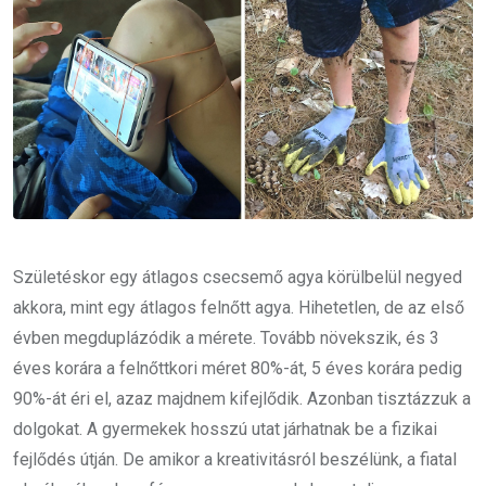
Születéskor egy átlagos csecsemő agya körülbelül negyed
akkora, mint egy átlagos felnőtt agya. Hihetetlen, de az első
évben megduplázódik a mérete. Tovább növekszik, és 3
éves korára a felnőttkori méret 80%-át, 5 éves korára pedig
90%-át éri el, azaz majdnem kifejlődik. Azonban tisztázzuk a
dolgokat. A gyermekek hosszú utat járhatnak be a fizikai
fejlődés útján. De amikor a kreativitásról beszélünk, a fiatal