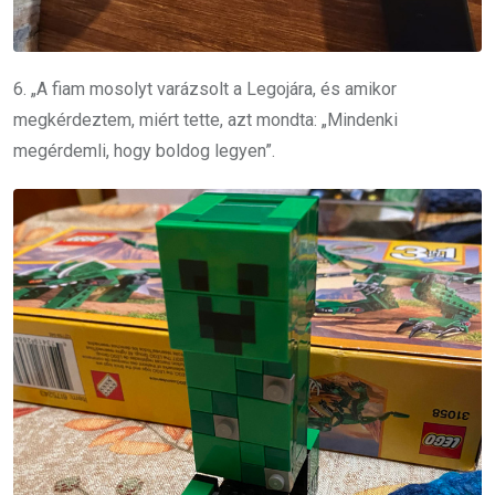
6. „A fiam mosolyt varázsolt a Legojára, és amikor
megkérdeztem, miért tette, azt mondta: „Mindenki
megérdemli, hogy boldog legyen”.