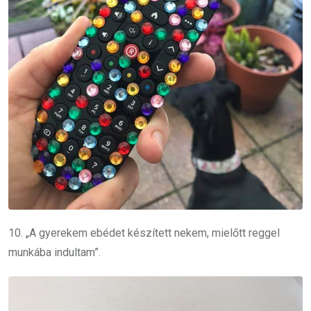
10. „A gyerekem ebédet készített nekem, mielőtt reggel
munkába indultam”.