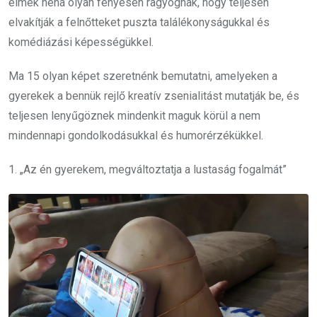
elmék néha olyan fényesen ragyognak, hogy teljesen
elvakítják a felnőtteket puszta találékonyságukkal és
komédiázási képességükkel.
Ma 15 olyan képet szeretnénk bemutatni, amelyeken a
gyerekek a bennük rejlő kreatív zsenialitást mutatják be, és
teljesen lenyűgöznek mindenkit maguk körül a nem
mindennapi gondolkodásukkal és humorérzékükkel.
1. „Az én gyerekem, megváltoztatja a lustaság fogalmát”