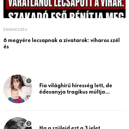
ÉRDEKESSÉG
É
6 megyére lecsapnak a zivatarok: viharos szél
V
és
Fia világhírű híresség lett, de
édesanyja tragikus múltja
rosszabb, mint azt el tudnád
képzelni
Ha a szüleid ezt a 3 jelet