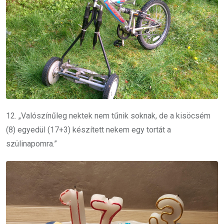
12. „Valószínűleg nektek nem tűnik soknak, de a kisöcsém
(8) egyedül (17+3) készített nekem egy tortát a
szülinapomra.”