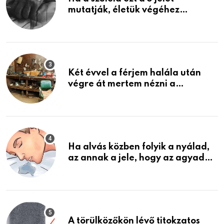
mutatják, életük végéhez
közeledhetnek. Készülj fel arra,
ami jön
Két évvel a férjem halála után
végre át mertem nézni a
garázsban lévő holmiját – amit
találtam, megváltoztatta az
életemet
Ha alvás közben folyik a nyálad,
az annak a jele, hogy az agyad…
A törülközőkön lévő titokzatos