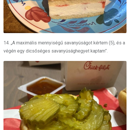
14. „A maximális mennyiségű savanyúságot kértem (5), és a
végén egy dicsőséges savanyúsághegyet kaptam”.