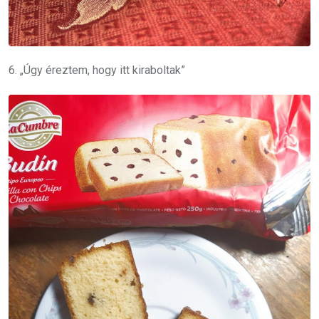
6. „Úgy éreztem, hogy itt kiraboltak”