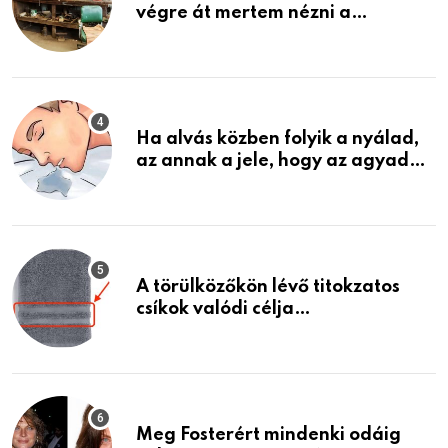
végre át mertem nézni a
garázsban lévő holmiját – amit
találtam, megváltoztatta az
életemet
Ha alvás közben folyik a nyálad,
az annak a jele, hogy az agyad…
A törülközőkön lévő titokzatos
csíkok valódi célja…
Meg Fosterért mindenki odáig