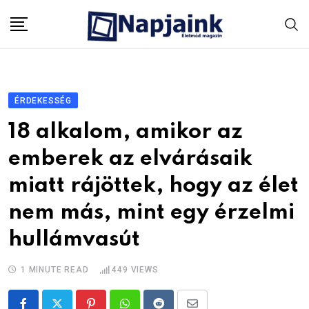
Skip
to
content
ÉRDEKESSÉG
18 alkalom, amikor az
emberek az elvárásaik
miatt rájöttek, hogy az élet
nem más, mint egy érzelmi
hullámvasút
1 MINUTE READ
449
VIEWS