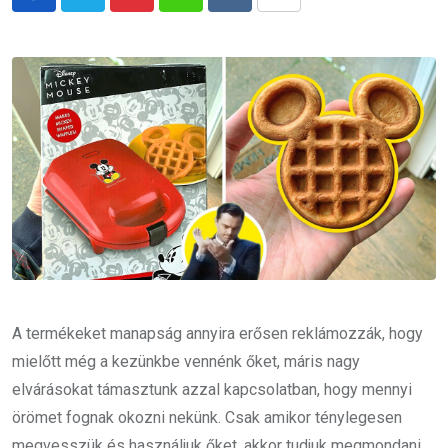
Pinterest
Whatsapp
Reddit
Share
via
Email
A termékeket manapság annyira erősen reklámozzák, hogy
mielőtt még a kezünkbe vennénk őket, máris nagy
elvárásokat támasztunk azzal kapcsolatban, hogy mennyi
örömet fognak okozni nekünk. Csak amikor ténylegesen
megvesszük és használjuk őket, akkor tudjuk megmondani,