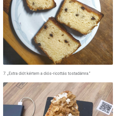
7. „Extra diót kértem a diós-ricottás tostadámra.”