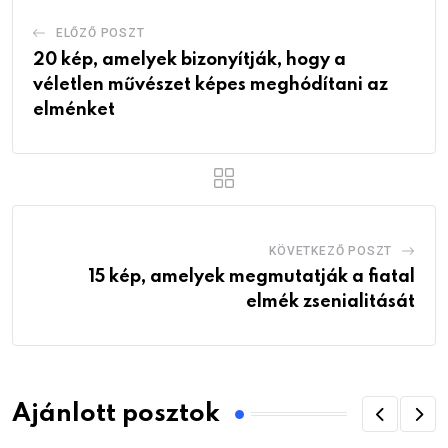
ELŐZŐ POSZT
20 kép, amelyek bizonyítják, hogy a
véletlen művészet képes meghódítani az
elménket
KÖVETKEZŐ POSZT
15 kép, amelyek megmutatják a fiatal
elmék zsenialitását
Ajánlott posztok