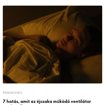
ÉRDEKESSÉG
É
7 hatás, amit az éjszaka működő ventilátor
6