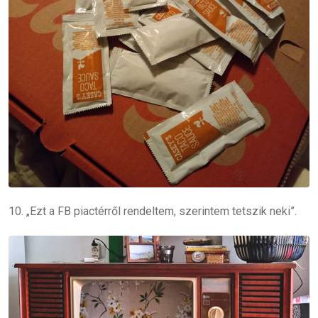
10. „Ezt a FB piactérről rendeltem, szerintem tetszik neki”.