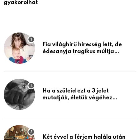
gyakorolhat
é
Fia világhírű híresség lett, de
édesanyja tragikus múltja
rosszabb, mint azt el tudnád
képzelni
Ha a szüleid ezt a 3 jelet
mutatják, életük végéhez
közeledhetnek. Készülj fel arra,
ami jön
Két évvel a férjem halála után