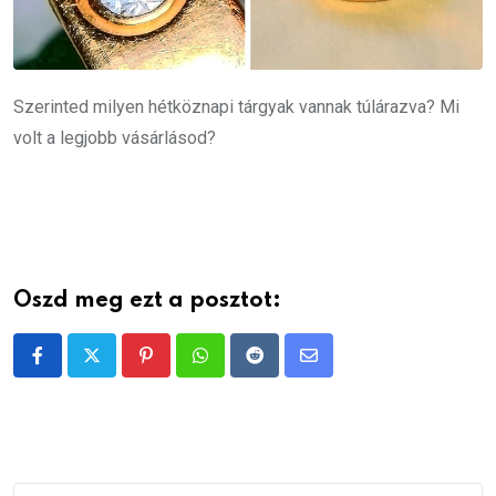
Szerinted milyen hétköznapi tárgyak vannak túlárazva? Mi
volt a legjobb vásárlásod?
Oszd meg ezt a posztot:
Pinterest
Whatsapp
Reddit
Share
via
Email