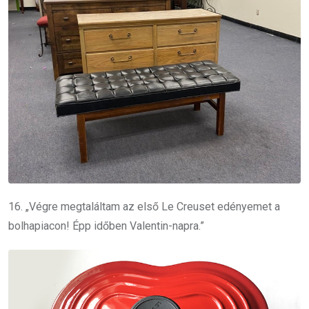
16. „Végre megtaláltam az első Le Creuset edényemet a
bolhapiacon! Épp időben Valentin-napra.”