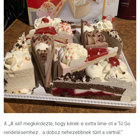
4. „A séf megkérdezte, hogy kérek-e extra lime-ot a To Go
rendelésemhez… a doboz nehezebbnek tűnt a vártnál.”