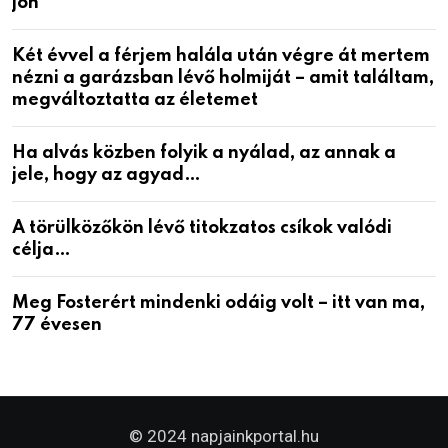
jön
Két évvel a férjem halála után végre át mertem
nézni a garázsban lévő holmiját – amit találtam,
megváltoztatta az életemet
Ha alvás közben folyik a nyálad, az annak a
jele, hogy az agyad…
A törülközőkön lévő titokzatos csíkok valódi
célja…
Meg Fosterért mindenki odáig volt – itt van ma,
77 évesen
© 2024 napjainkportal.hu