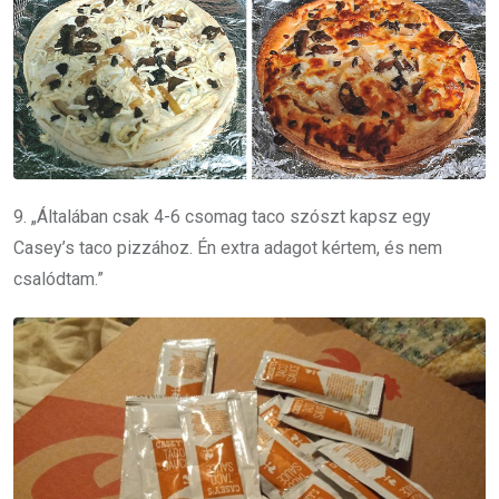
9. „Általában csak 4-6 csomag taco szószt kapsz egy
Casey’s taco pizzához. Én extra adagot kértem, és nem
csalódtam.”