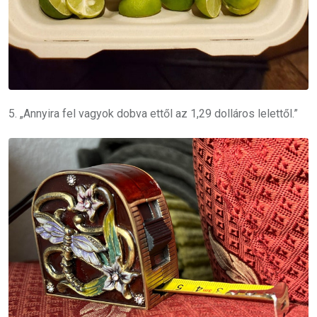
5. „Annyira fel vagyok dobva ettől az 1,29 dolláros lelettől.”