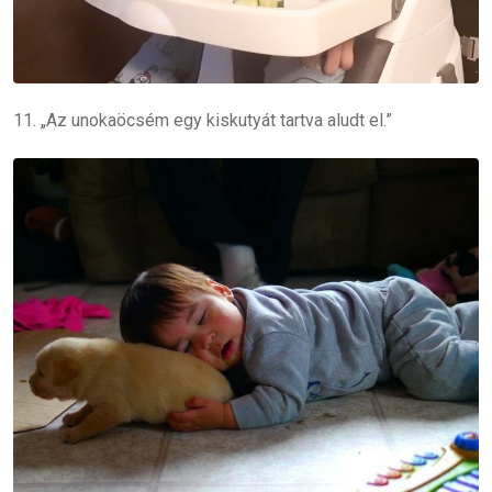
11. „Az unokaöcsém egy kiskutyát tartva aludt el.”