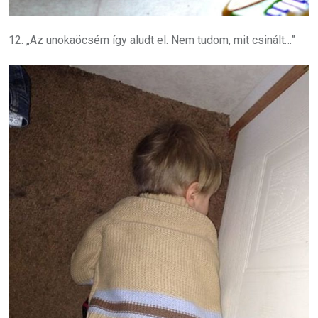
12. „Az unokaöcsém így aludt el. Nem tudom, mit csinált…”