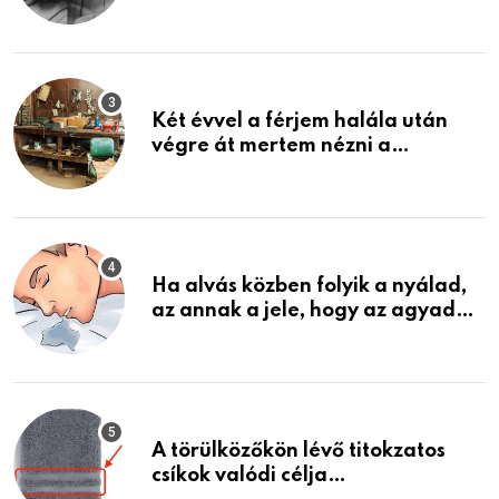
közeledhetnek. Készülj fel arra,
ami jön
Két évvel a férjem halála után
végre át mertem nézni a
garázsban lévő holmiját – amit
találtam, megváltoztatta az
életemet
Ha alvás közben folyik a nyálad,
az annak a jele, hogy az agyad…
A törülközőkön lévő titokzatos
csíkok valódi célja…