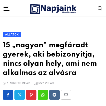
Skip
to
content
ÁLLATOK
15 „nagyon” megfáradt
gyerek, aki bebizonyítja,
nincs olyan hely, ami nem
alkalmas az alvásra
1 MINUTE READ
557
VIEWS
Pinterest
Whatsapp
Reddit
Share
via