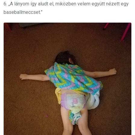
6. „A lányom így aludt el, miközben velem együtt nézett egy
baseballmeccset.”