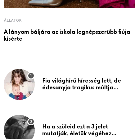
ÁLLATOK
Á
A lányom báljára az iskola legnépszerűbb fiúja
I
kísérte
M
Fia világhírű híresség lett, de
édesanyja tragikus múltja
rosszabb, mint azt el tudnád
képzelni
Ha a szüleid ezt a 3 jelet
mutatják, életük végéhez