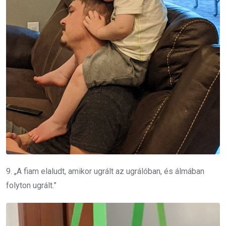
9. „A fiam elaludt, amikor ugrált az ugrálóban, és álmában
folyton ugrált.”