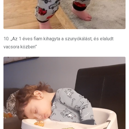
10. „Az 1 éves fiam kihagyta a szunyókálást, és elaludt
vacsora közben”