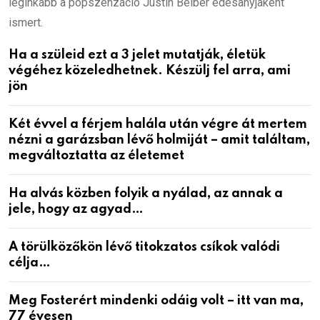
leginkább a popszenzáció Justin Beiber édesanyjaként
ismert.
Ha a szüleid ezt a 3 jelet mutatják, életük
végéhez közeledhetnek. Készülj fel arra, ami
jön
Két évvel a férjem halála után végre át mertem
nézni a garázsban lévő holmiját – amit találtam,
megváltoztatta az életemet
Ha alvás közben folyik a nyálad, az annak a
jele, hogy az agyad…
A törülközőkön lévő titokzatos csíkok valódi
célja…
Meg Fosterért mindenki odáig volt – itt van ma,
77 évesen