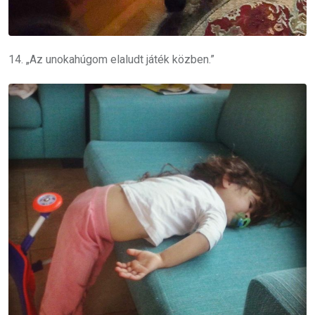
14. „Az unokahúgom elaludt játék közben.”