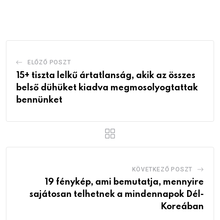
via
Email
ELŐZŐ POSZT
15+ tiszta lelkű ártatlanság, akik az összes
belső dühüket kiadva megmosolyogtattak
bennünket
KÖVETKEZŐ POSZT
19 fénykép, ami bemutatja, mennyire
sajátosan telhetnek a mindennapok Dél-
Koreában