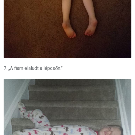
7. „A fiam elaludt a lépcsőn.”