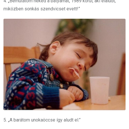
4. „Bemutatom neked a bátyámat, 1989 körül, aki elaludt,
miközben sonkás szendvicset evett!”
5. „A barátom unokaöccse így aludt el.”