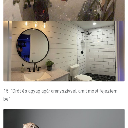
15. ”Drót és agyag agár aranyszívvel, amit most fejeztem
be”