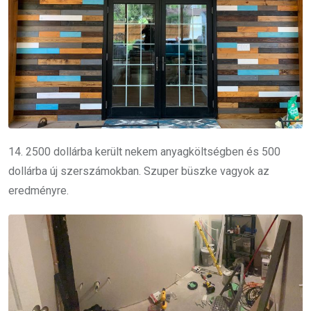
14. 2500 dollárba került nekem anyagköltségben és 500
dollárba új szerszámokban. Szuper büszke vagyok az
eredményre.