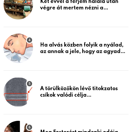
Két évvel a férjem halála után
végre át mertem nézni a
garázsban lévő holmiját – amit
találtam, megváltoztatta az
életemet
Ha alvás közben folyik a nyálad,
az annak a jele, hogy az agyad…
A törülközőkön lévő titokzatos
csíkok valódi célja…