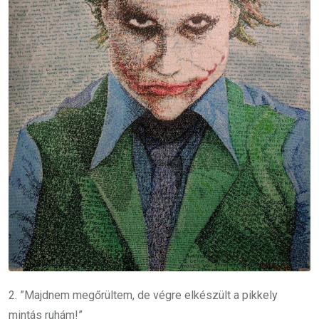
2. ”Majdnem megőrültem, de végre elkészült a pikkely
mintás ruhám!”