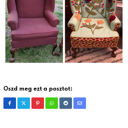
Oszd meg ezt a posztot:
Pinterest
Whatsapp
Reddit
Share
via
Email