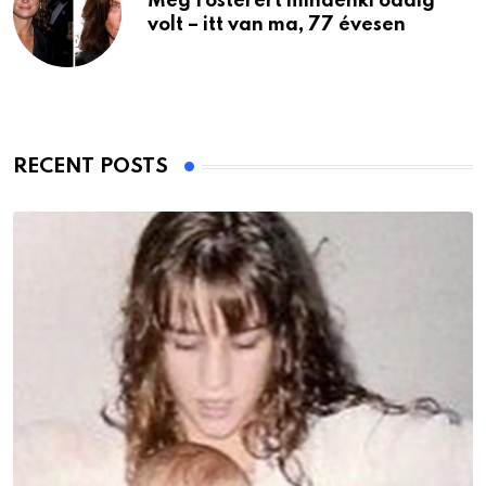
Meg Fosterért mindenki odáig
volt – itt van ma, 77 évesen
RECENT POSTS