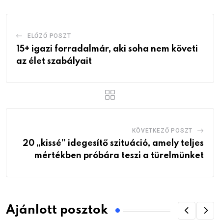
ELŐZŐ POSZT
15+ igazi forradalmár, aki soha nem követi
az élet szabályait
KÖVETKEZŐ POSZT
20 „kissé” idegesítő szituáció, amely teljes
mértékben próbára teszi a türelmünket
Ajánlott posztok