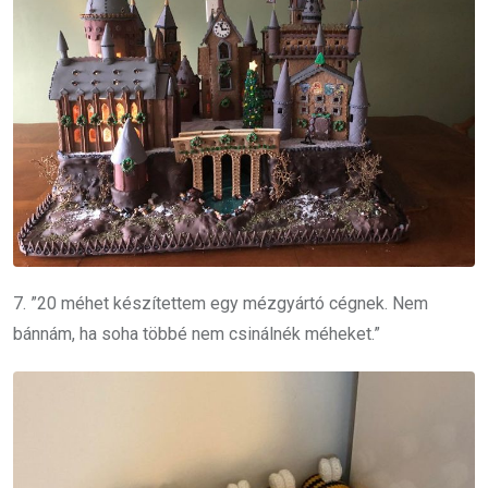
7. ”20 méhet készítettem egy mézgyártó cégnek. Nem
bánnám, ha soha többé nem csinálnék méheket.”