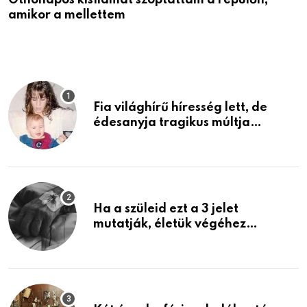
Öthónapos kisfiamat szoptattam a repülőn,
M
amikor a mellettem
l
Fia világhírű híresség lett, de
édesanyja tragikus múltja
rosszabb, mint azt el tudnád
képzelni
Ha a szüleid ezt a 3 jelet
mutatják, életük végéhez
közeledhetnek. Készülj fel arra,
ami jön