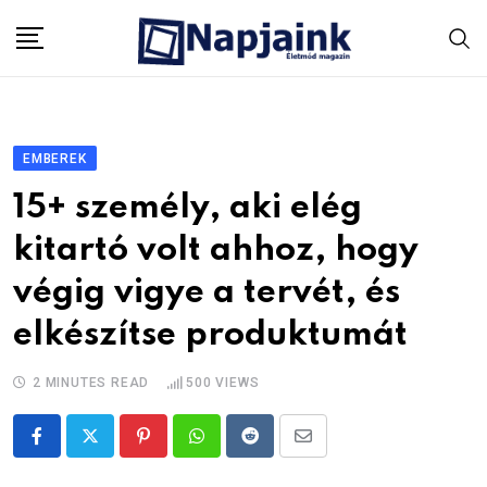
Skip
to
content
EMBEREK
15+ személy, aki elég
kitartó volt ahhoz, hogy
végig vigye a tervét, és
elkészítse produktumát
2 MINUTES READ
500
VIEWS
Pinterest
Whatsapp
Reddit
Share
via