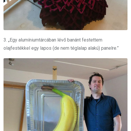
3. „Egy alumíniumtárcában lévő banánt festettem
olajfestékkel egy lapos (de nem téglalap alakú) panelre.”