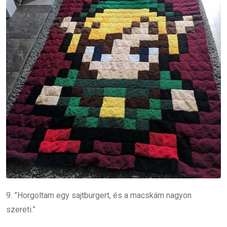
9. ”Horgoltam egy sajtburgert, és a macskám nagyon
szereti.”