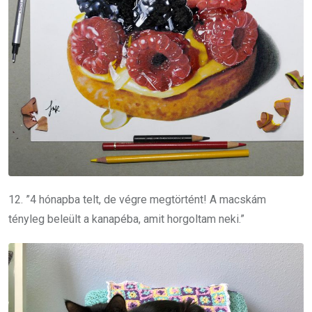
12. ”4 hónapba telt, de végre megtörtént! A macskám
tényleg beleült a kanapéba, amit horgoltam neki.”