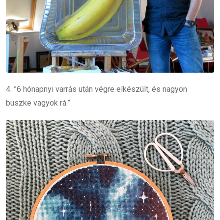
4. ”6 hónapnyi varrás után végre elkészült, és nagyon
büszke vagyok rá.”