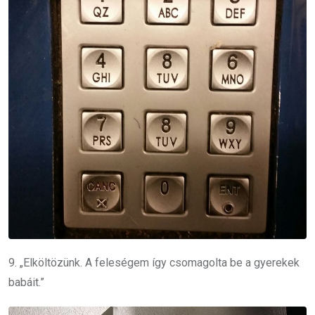
9. „Elköltözünk. A feleségem így csomagolta be a gyerekek
babáit.”