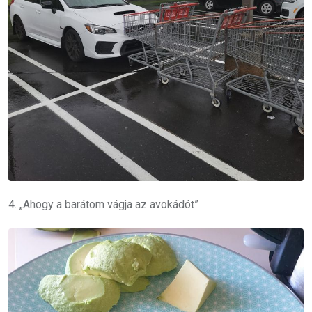
4. „Ahogy a barátom vágja az avokádót”