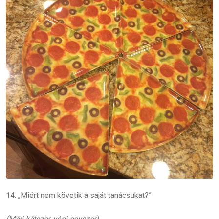
14. „Miért nem követik a saját tanácsukat?”
(Mérj kétszer, vágj egyszer)