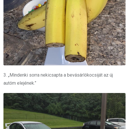
3. „Mindenki sorra nekicsapta a bevásárlókocsiját az új
autóm elejének.”