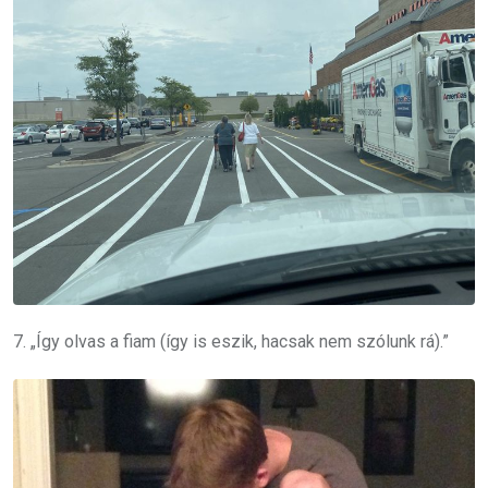
7. „Így olvas a fiam (így is eszik, hacsak nem szólunk rá).”