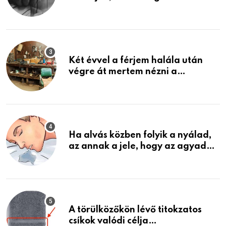
közeledhetnek. Készülj fel arra,
ami jön
Két évvel a férjem halála után
végre át mertem nézni a
garázsban lévő holmiját – amit
találtam, megváltoztatta az
életemet
Ha alvás közben folyik a nyálad,
az annak a jele, hogy az agyad…
A törülközőkön lévő titokzatos
csíkok valódi célja…