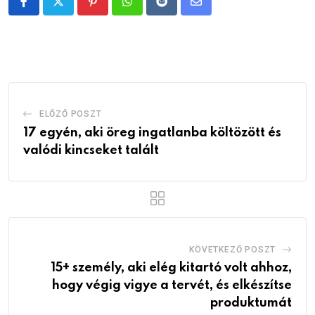
Pinterest
Whatsapp
Reddit
Share
via
Email
ELŐZŐ POSZT
17 egyén, aki öreg ingatlanba költözött és
valódi kincseket talált
KÖVETKEZŐ POSZT
15+ személy, aki elég kitartó volt ahhoz,
hogy végig vigye a tervét, és elkészítse
produktumát