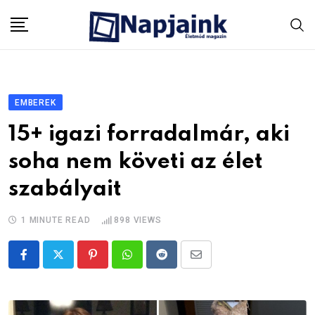
Skip
to
content
EMBEREK
15+ igazi forradalmár, aki
soha nem követi az élet
szabályait
1 MINUTE READ
898
VIEWS
Pinterest
Whatsapp
Reddit
Share
via
Email