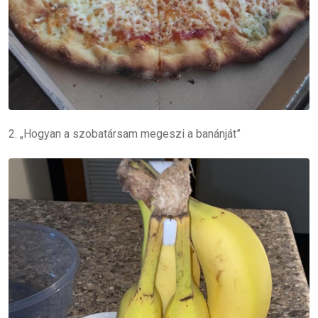
2. „Hogyan a szobatársam megeszi a banánját”