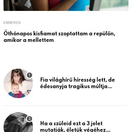
EMBEREK
E
Öthónapos kisfiamat szoptattam a repülőn,
M
amikor a mellettem
l
Fia világhírű híresség lett, de
édesanyja tragikus múltja
rosszabb, mint azt el tudnád
képzelni
Ha a szüleid ezt a 3 jelet
mutatják, életük végéhez