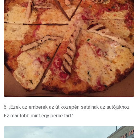
6. „Ezek az emberek az út közepén sétálnak az autójukhoz.
Ez már több mint egy perce tart.”