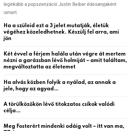
leginkább a popszenzáció Justin Beiber édesanyjaként
ismert.
Ha a szüleid ezt a 3 jelet mutatják, életük
végéhez közeledhetnek. Készülj fel arra, ami
jön
Két évvel a férjem halála után végre át mertem
nézni a garázsban lévő holmiját – amit találtam,
megváltoztatta az életemet
Ha alvás közben folyik a nyálad, az annak a
jele, hogy az agyad…
A törülközőkön lévő titokzatos csíkok valódi
célja…
Meg Fosterért mindenki odáig volt – itt van ma,