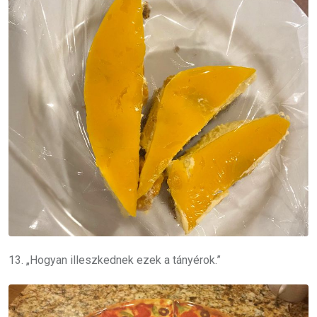
13. „Hogyan illeszkednek ezek a tányérok.”