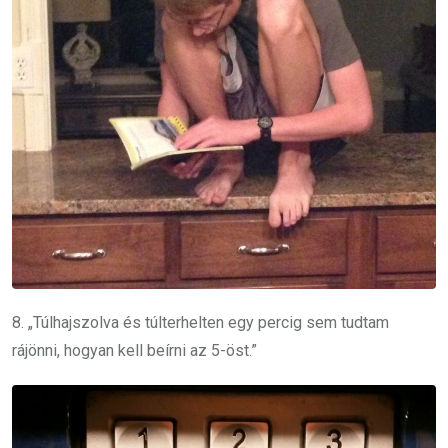
8. „Túlhajszolva és túlterhelten egy percig sem tudtam
rájönni, hogyan kell beírni az 5-öst.”