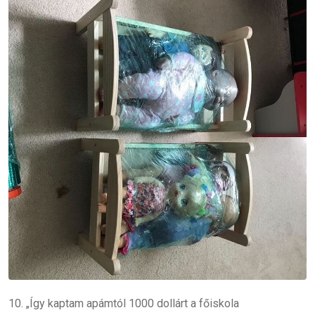
10. „Így kaptam apámtól 1000 dollárt a főiskola