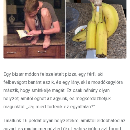
Egy bizarr módon felszeletelt pizza, egy férfi, aki
félbevágott banánt eszik, és egy lány, aki a mosdókagylóra
mászik, hogy sminkelje magát. Ez csak néhány olyan
helyzet, amitől éghet az agyunk, és megkérdezhetjük
magunktól: „Jaj, miért történik ez egyáltalán?”.
Találtunk 16 példát olyan helyzetekre, amiktől eldobhatod az
agyad, és miután megnézted őket, valószínűleg azt fogod