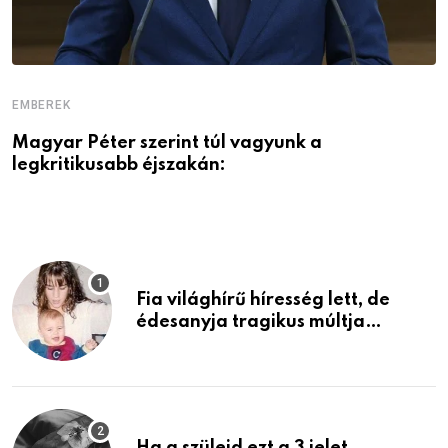
EMBEREK
E
Magyar Péter szerint túl vagyunk a
A
legkritikusabb éjszakán:
Fia világhírű híresség lett, de
édesanyja tragikus múltja
rosszabb, mint azt el tudnád
képzelni