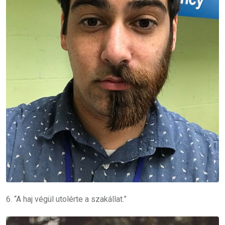
6. “A haj végül utolérte a szakállat.”