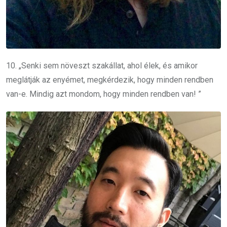
10. „Senki sem növeszt szakállat, ahol élek, és amikor
meglátják az enyémet, megkérdezik, hogy minden rendben
van-e. Mindig azt mondom, hogy minden rendben van! ”