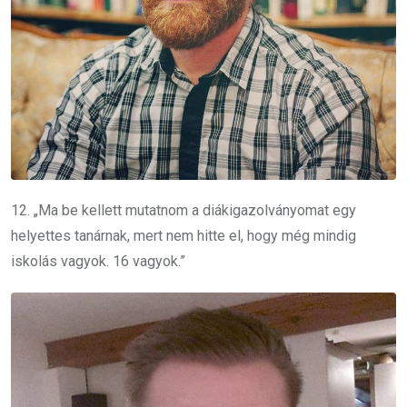
12. „Ma be kellett mutatnom a diákigazolványomat egy
helyettes tanárnak, mert nem hitte el, hogy még mindig
iskolás vagyok. 16 vagyok.”