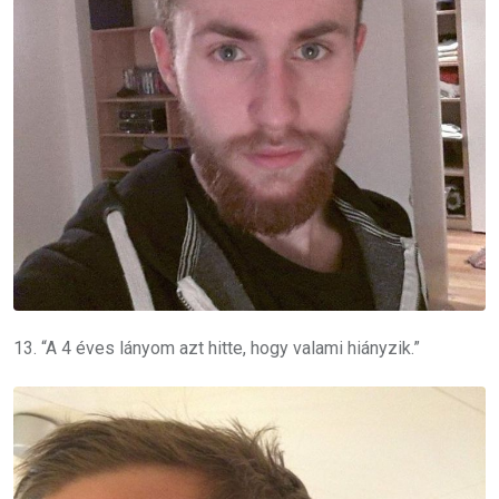
13. “A 4 éves lányom azt hitte, hogy valami hiányzik.”