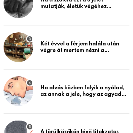
Ha a szüleid ezt a 3 jelet
mutatják, életük végéhez
közeledhetnek. Készülj fel arra,
ami jön
Két évvel a férjem halála után
végre át mertem nézni a
garázsban lévő holmiját – amit
találtam, megváltoztatta az
életemet
Ha alvás közben folyik a nyálad,
az annak a jele, hogy az agyad…
A törülközőkön lévő titokzatos