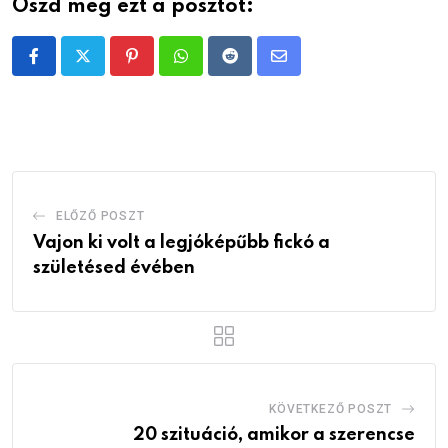
Oszd meg ezt a posztot:
Pinterest
Whatsapp
Reddit
Share
via
Email
ELŐZŐ POSZT
Vajon ki volt a legjóképűbb fickó a
születésed évében
KÖVETKEZŐ POSZT
20 szituáció, amikor a szerencse