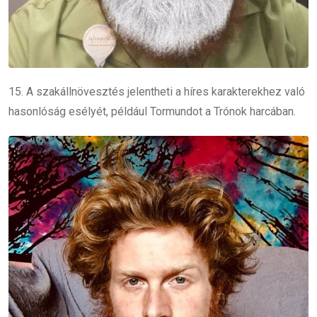
15. A szakállnövesztés jelentheti a híres karakterekhez való
hasonlóság esélyét, például Tormundot a Trónok harcában.