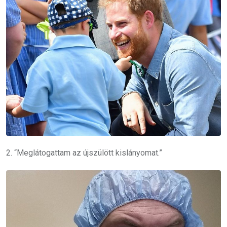
2. “Meglátogattam az újszülött kislányomat.”