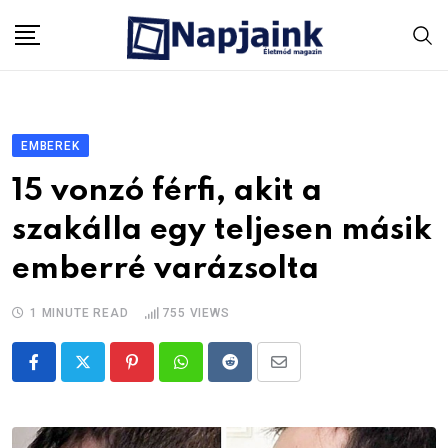
Skip
to
content
EMBEREK
15 vonzó férfi, akit a
szakálla egy teljesen másik
emberré varázsolta
1 MINUTE READ
755
VIEWS
Pinterest
Whatsapp
Reddit
Share
via
Email