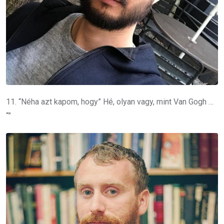
11. “Néha azt kapom, hogy” Hé, olyan vagy, mint Van Gogh …
“”