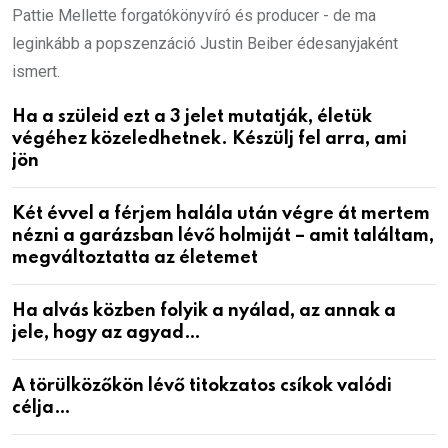
Pattie Mellette forgatókönyvíró és producer - de ma
leginkább a popszenzáció Justin Beiber édesanyjaként
ismert.
Ha a szüleid ezt a 3 jelet mutatják, életük
végéhez közeledhetnek. Készülj fel arra, ami
jön
Két évvel a férjem halála után végre át mertem
nézni a garázsban lévő holmiját – amit találtam,
megváltoztatta az életemet
Ha alvás közben folyik a nyálad, az annak a
jele, hogy az agyad…
A törülközőkön lévő titokzatos csíkok valódi
célja…