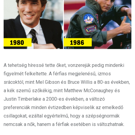
A tehetség híressé tette őket, vonzerejük pedig mindenki
figyelmét felkeltette. A férfias megjelenésű, izmos
srácoktól, mint Mel Gibson és Bruce Willis a 80-as években,
a kék szemű szőkékig, mint Matthew McConaughey és
Justin Timberlake a 2000-es években, a változó
preferenciák minden évtizedben képviselik az emelkedő
csillagokat, ezáltal egyértelmű, hogy a szépségnormák
nemcsak a nők, hanem a férfiak esetében is változhatnak.