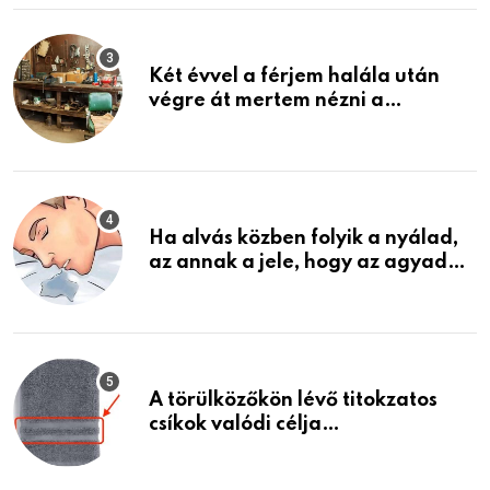
Két évvel a férjem halála után
végre át mertem nézni a
garázsban lévő holmiját – amit
találtam, megváltoztatta az
életemet
Ha alvás közben folyik a nyálad,
az annak a jele, hogy az agyad…
A törülközőkön lévő titokzatos
csíkok valódi célja…