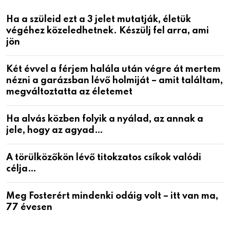
Ha a szüleid ezt a 3 jelet mutatják, életük
végéhez közeledhetnek. Készülj fel arra, ami
jön
Két évvel a férjem halála után végre át mertem
nézni a garázsban lévő holmiját – amit találtam,
megváltoztatta az életemet
Ha alvás közben folyik a nyálad, az annak a
jele, hogy az agyad…
A törülközőkön lévő titokzatos csíkok valódi
célja…
Meg Fosterért mindenki odáig volt – itt van ma,
77 évesen