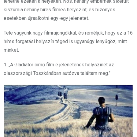
lehetne ezeken a helyeken. Nos, néhány embernek sikerült
kiszúrnia néhány híres filmes helyszínt, és bizonyos
esetekben újraalkotni egy-egy jelenetet.
Tele vagyunk nagy filmrajongókkal, és reméljük, hogy ez a 16
híres forgatási helyszín téged is ugyanúgy lenyűgöz, mint
minket.
1. „A Gladiátor című film e jelenetének helyszínét az
olaszországi Toszkánában autózva találtam meg.”