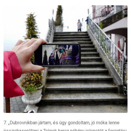
7. „Dubrovnikban jártam, és úgy gondoltam, jó móka lenne
összehasonlítani a Trónok harca néhány jelenetét a forgatási