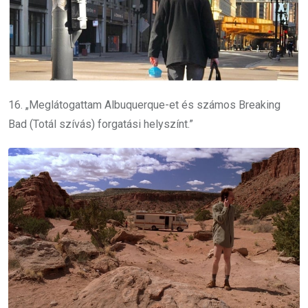
16. „Meglátogattam Albuquerque-et és számos Breaking
Bad (
Totál szívás
) forgatási helyszínt.”