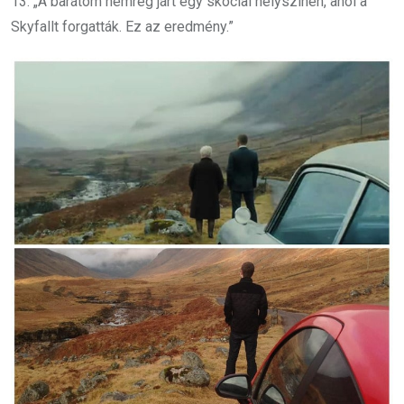
13. „A barátom nemrég járt egy skóciai helyszínen, ahol a
Skyfallt forgatták. Ez az eredmény.”