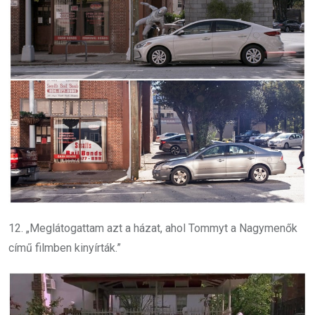
12. „Meglátogattam azt a házat, ahol Tommyt a Nagymenők
című filmben kinyírták.”