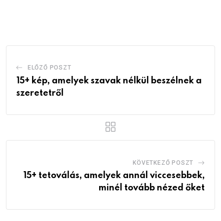
via
Email
ELŐZŐ POSZT
15+ kép, amelyek szavak nélkül beszélnek a
szeretetről
KÖVETKEZŐ POSZT
15+ tetoválás, amelyek annál viccesebbek,
minél tovább nézed őket