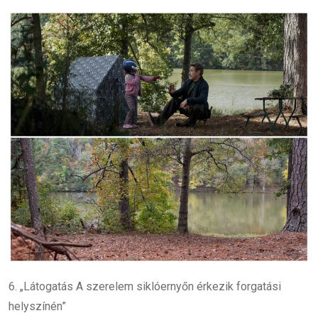
6. „Látogatás A szerelem siklóernyőn érkezik forgatási
helyszínén”