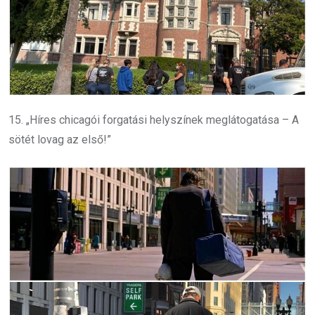
15. „Híres chicagói forgatási helyszínek meglátogatása – A
sötét lovag az első!”