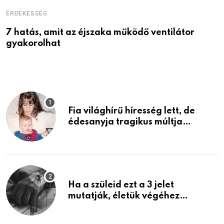
ÉRDEKESSÉG
É
7 hatás, amit az éjszaka működő ventilátor
6
gyakorolhat
é
Fia világhírű híresség lett, de
édesanyja tragikus múltja
rosszabb, mint azt el tudnád
képzelni
Ha a szüleid ezt a 3 jelet
mutatják, életük végéhez
közeledhetnek. Készülj fel arra,
ami jön