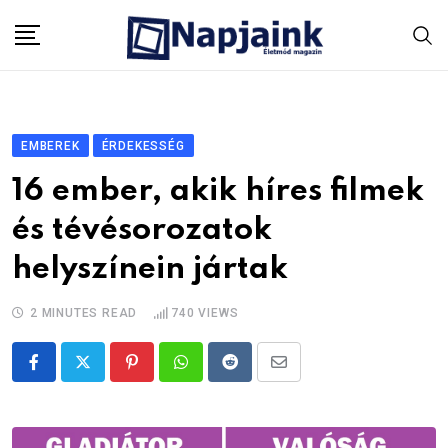
Skip
to
content
EMBEREK
ÉRDEKESSÉG
16 ember, akik híres filmek
és tévésorozatok
helyszínein jártak
2 MINUTES READ
740
VIEWS
Pinterest
Whatsapp
Reddit
Share
via
Email