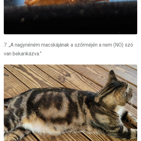
7. „A nagynéném macskájának a szőrméjén a nem (NO) szó
van bekarikázva.”