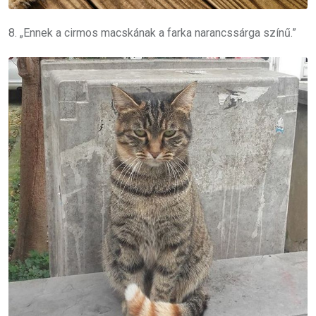
8. „Ennek a cirmos macskának a farka narancssárga színű.”