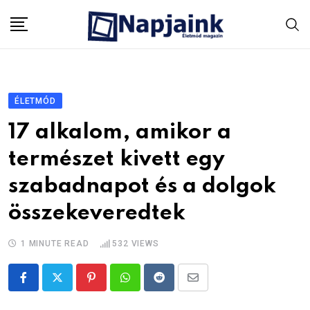
Skip
to
content
ÉLETMÓD
17 alkalom, amikor a
természet kivett egy
szabadnapot és a dolgok
összekeveredtek
1 MINUTE READ
532
VIEWS
Pinterest
Whatsapp
Reddit
Share
via