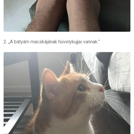
2. „A bátyám macskájának hüvelykujjai vannak.”