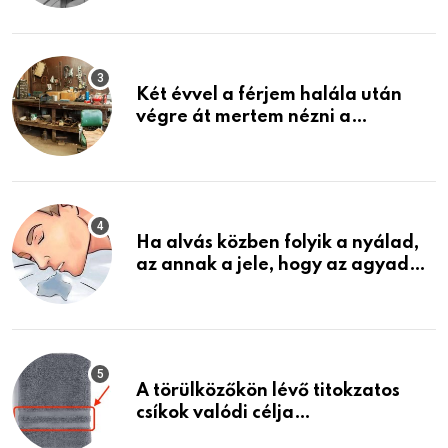
ami jön
Két évvel a férjem halála után
végre át mertem nézni a
garázsban lévő holmiját – amit
találtam, megváltoztatta az
életemet
Ha alvás közben folyik a nyálad,
az annak a jele, hogy az agyad…
A törülközőkön lévő titokzatos
csíkok valódi célja…