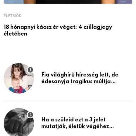
ÉLETMÓD
É
18 hónapnyi káosz ér véget: 4 csillagjegy
A
életében
P
Fia világhírű híresség lett, de
édesanyja tragikus múltja
rosszabb, mint azt el tudnád
képzelni
Ha a szüleid ezt a 3 jelet
mutatják, életük végéhez
közeledhetnek. Készülj fel arra,