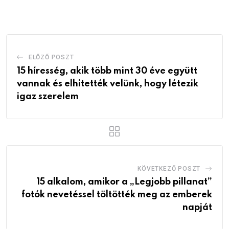
Email
ELŐZŐ POSZT
15 híresség, akik több mint 30 éve együtt
vannak és elhitették velünk, hogy létezik
igaz szerelem
KÖVETKEZŐ POSZT
15 alkalom, amikor a „Legjobb pillanat”
fotók nevetéssel töltötték meg az emberek
napját