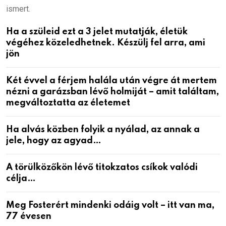
ismert.
Ha a szüleid ezt a 3 jelet mutatják, életük
végéhez közeledhetnek. Készülj fel arra, ami
jön
Két évvel a férjem halála után végre át mertem
nézni a garázsban lévő holmiját – amit találtam,
megváltoztatta az életemet
Ha alvás közben folyik a nyálad, az annak a
jele, hogy az agyad…
A törülközőkön lévő titokzatos csíkok valódi
célja…
Meg Fosterért mindenki odáig volt – itt van ma,
77 évesen