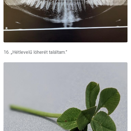
16. „Hétlevelű lóherét találtam.”