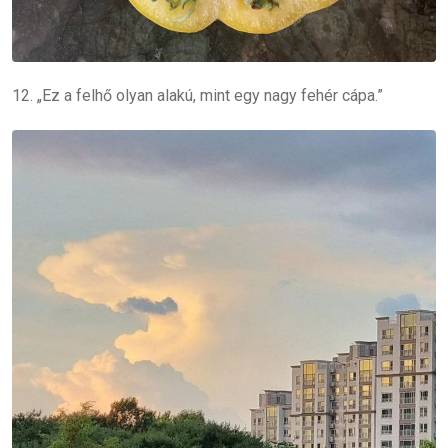
12. „Ez a felhő olyan alakú, mint egy nagy fehér cápa.”