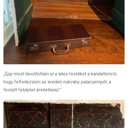
„Épp most távolítottam el a latex festéket a kandallómról,
hogy felfedezzem az eredeti márvány palacsempét, a
festett felületet érintetlenül.”