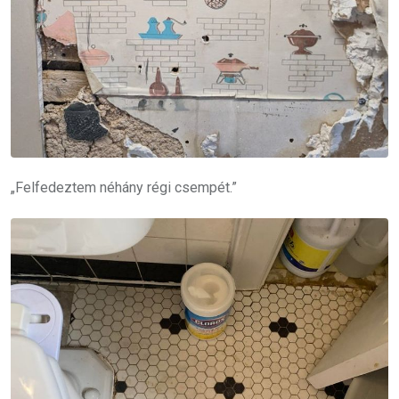
„Felfedeztem néhány régi csempét.”