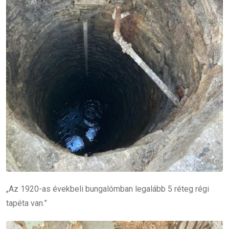
„Az 1920-as évekbeli bungalómban legalább 5 réteg régi
tapéta van.”