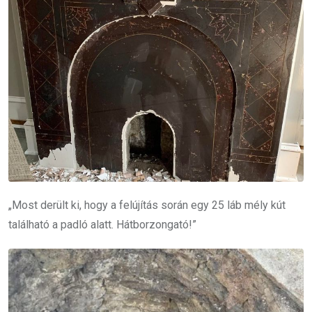
„Most derült ki, hogy a felújítás során egy 25 láb mély kút
található a padló alatt. Hátborzongató!”