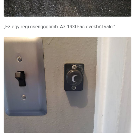
„Ez egy régi csengőgomb. Az 1930-as évekből való.”