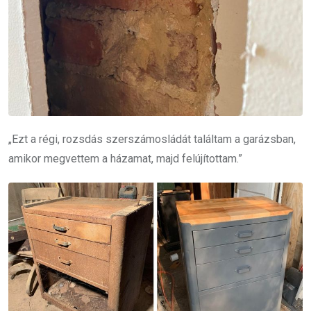
„Ezt a régi, rozsdás szerszámosládát találtam a garázsban,
amikor megvettem a házamat, majd felújítottam.”