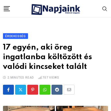
Skip
to
content
ÉRDEKESSÉG
17 egyén, aki öreg
ingatlanba költözött és
valódi kincseket talált
2 MINUTES READ
707
VIEWS
Pinterest
Whatsapp
Reddit
Share
via
Email