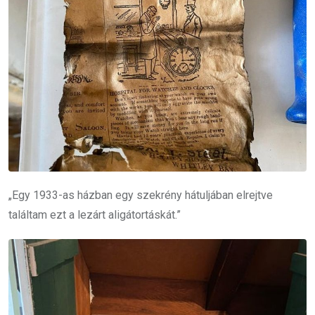
„Egy 1933-as házban egy szekrény hátuljában elrejtve
találtam ezt a lezárt aligátortáskát.”