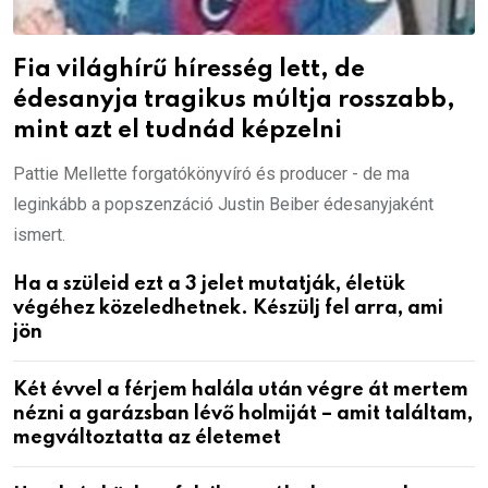
Fia világhírű híresség lett, de
édesanyja tragikus múltja rosszabb,
mint azt el tudnád képzelni
Pattie Mellette forgatókönyvíró és producer - de ma
leginkább a popszenzáció Justin Beiber édesanyjaként
ismert.
Ha a szüleid ezt a 3 jelet mutatják, életük
végéhez közeledhetnek. Készülj fel arra, ami
jön
Két évvel a férjem halála után végre át mertem
nézni a garázsban lévő holmiját – amit találtam,
megváltoztatta az életemet