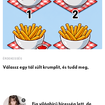
ÉRDEKESSÉG
É
Válassz egy tál sült krumplit, és tudd meg,
M
Fia világhírű híresség lett, de