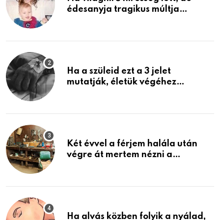
édesanyja tragikus múltja
rosszabb, mint azt el tudnád
képzelni
Ha a szüleid ezt a 3 jelet
mutatják, életük végéhez
közeledhetnek. Készülj fel arra,
ami jön
Két évvel a férjem halála után
végre át mertem nézni a
garázsban lévő holmiját – amit
találtam, megváltoztatta az
életemet
Ha alvás közben folyik a nyálad,