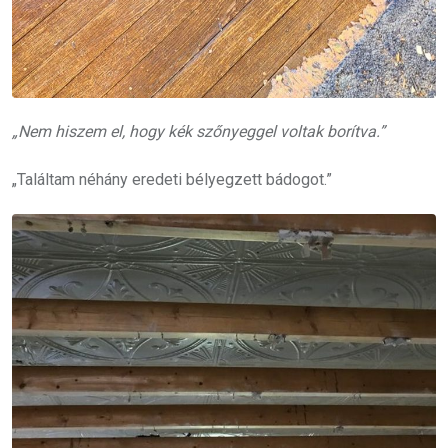
„Nem hiszem el, hogy kék szőnyeggel voltak borítva.”
„Találtam néhány eredeti bélyegzett bádogot.”