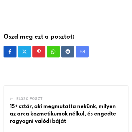
Oszd meg ezt a posztot:
Pinterest
Whatsapp
Reddit
Share
via
Email
ELŐZŐ POSZT
15+ sztár, aki megmutatta nekünk, milyen
az arca kozmetikumok nélkül, és engedte
ragyogni valódi báját