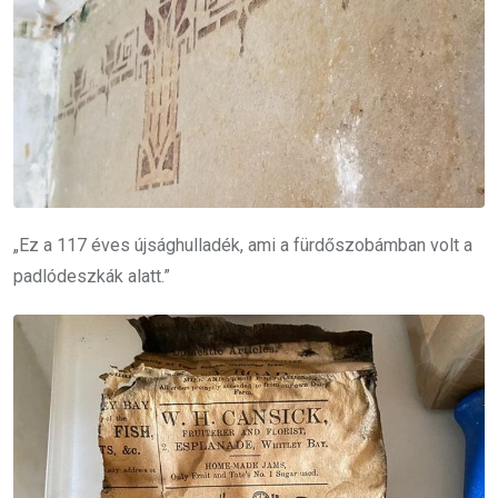
„Ez a 117 éves újsághulladék, ami a fürdőszobámban volt a
padlódeszkák alatt.”