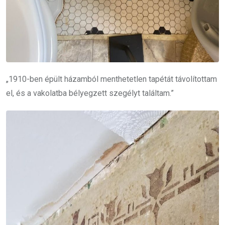
„1910-ben épült házamból menthetetlen tapétát távolítottam
el, és a vakolatba bélyegzett szegélyt találtam.”