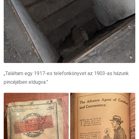
„Találtam egy 1917-es telefonkönyvet az 1903-as házunk
pincéjében eldugva.”