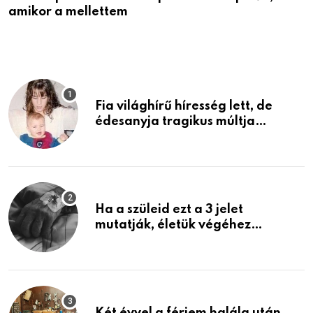
amikor a mellettem
l
Fia világhírű híresség lett, de
édesanyja tragikus múltja
rosszabb, mint azt el tudnád
képzelni
Ha a szüleid ezt a 3 jelet
mutatják, életük végéhez
közeledhetnek. Készülj fel arra,
ami jön