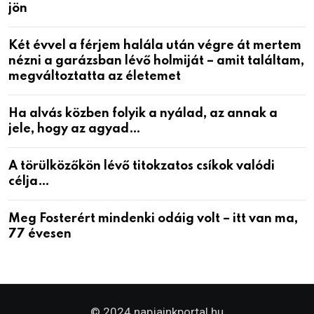
jön
Két évvel a férjem halála után végre át mertem
nézni a garázsban lévő holmiját – amit találtam,
megváltoztatta az életemet
Ha alvás közben folyik a nyálad, az annak a
jele, hogy az agyad…
A törülközőkön lévő titokzatos csíkok valódi
célja…
Meg Fosterért mindenki odáig volt – itt van ma,
77 évesen
© 2024 napjainkportal.hu