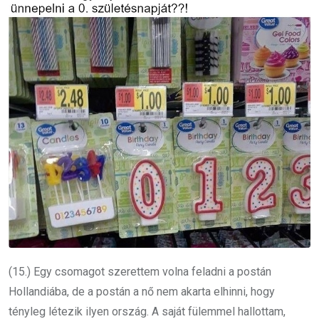
(15.) Egy csomagot szerettem volna feladni a postán
Hollandiába, de a postán a nő nem akarta elhinni, hogy
tényleg létezik ilyen ország. A saját fülemmel hallottam,