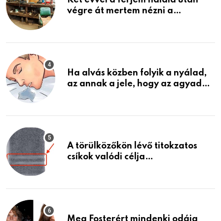
Két évvel a férjem halála után
végre át mertem nézni a
garázsban lévő holmiját – amit
találtam, megváltoztatta az
életemet
Ha alvás közben folyik a nyálad,
az annak a jele, hogy az agyad…
A törülközőkön lévő titokzatos
csíkok valódi célja…
Meg Fosterért mindenki odáig