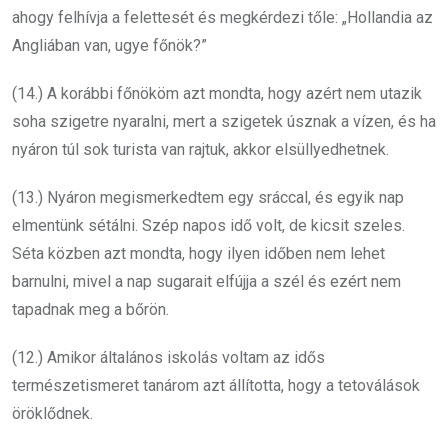
ahogy felhívja a felettesét és megkérdezi tőle: „Hollandia az
Angliában van, ugye főnök?”
(14.) A korábbi főnököm azt mondta, hogy azért nem utazik
soha szigetre nyaralni, mert a szigetek úsznak a vízen, és ha
nyáron túl sok turista van rajtuk, akkor elsüllyedhetnek.
(13.) Nyáron megismerkedtem egy sráccal, és egyik nap
elmentünk sétálni. Szép napos idő volt, de kicsit szeles.
Séta közben azt mondta, hogy ilyen időben nem lehet
barnulni, mivel a nap sugarait elfújja a szél és ezért nem
tapadnak meg a bőrön.
(12.) Amikor általános iskolás voltam az idős
természetismeret tanárom azt állította, hogy a tetoválások
öröklődnek.