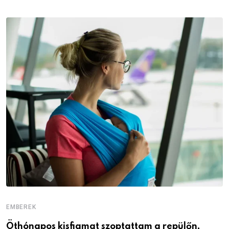
EMBEREK
E
Öthónapos kisfiamat szoptattam a repülőn,
M