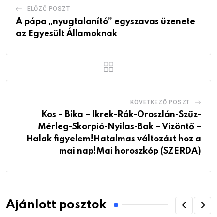
ELŐZŐ POSZT
A pápa „nyugtalanító” egyszavas üzenete
az Egyesült Államoknak
KÖVETKEZŐ POSZT
Kos – Bika – Ikrek-Rák-Oroszlán-Szűz-
Mérleg-Skorpió-Nyilas-Bak – Vízöntő –
Halak figyelem!Hatalmas változást hoz a
mai nap!Mai horoszkóp (SZERDA)
Ajánlott posztok