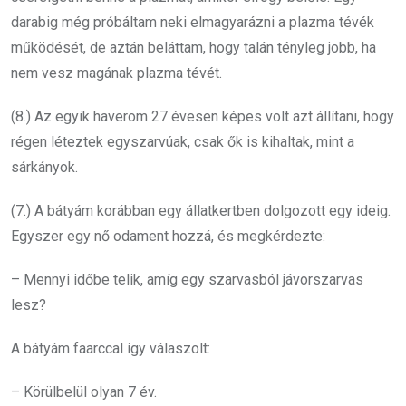
darabig még próbáltam neki elmagyarázni a plazma tévék
működését, de aztán beláttam, hogy talán tényleg jobb, ha
nem vesz magának plazma tévét.
(8.) Az egyik haverom 27 évesen képes volt azt állítani, hogy
régen léteztek egyszarvúak, csak ők is kihaltak, mint a
sárkányok.
(7.) A bátyám korábban egy állatkertben dolgozott egy ideig.
Egyszer egy nő odament hozzá, és megkérdezte:
– Mennyi időbe telik, amíg egy szarvasból jávorszarvas
lesz?
A bátyám faarccal így válaszolt:
– Körülbelül olyan 7 év.