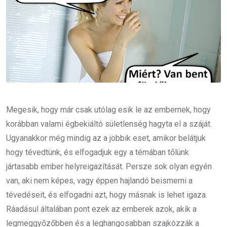
Megesik, hogy már csak utólag esik le az embernek, hogy
korábban valami égbekiáltó sületlenség hagyta el a száját.
Ugyanakkor még mindig az a jobbik eset, amikor belátjuk
hogy tévedtünk, és elfogadjuk egy a témában tőlünk
jártasabb ember helyreigazítását. Persze sok olyan egyén
van, aki nem képes, vagy éppen hajlandó beismerni a
tévedéseit, és elfogadni azt, hogy másnak is lehet igaza.
Ráadásul általában pont ezek az emberek azok, akik a
legmeggyőzőbben és a leghangosabban szajkózzák a