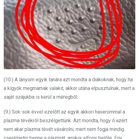
(10.) A lányom egyik tanára azt mondta a diákoknak, hogy ha
a kígyók megmarnak valakit, akkor utána elpusztulnak, mert a
saját szájukba is kerül a méregből.
(9.) Sok-sok évvel ezelőtt az egyik akkori haverommal a
plazma tévékről beszélgettünk. Azt mondta, hogy ő azért
nem akar plazma tévét vásárolni, mert nem fogja mindig
cserélgetni benne a plazmát, amikor elfogy belőle. Egy