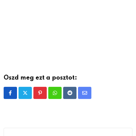
Oszd meg ezt a posztot:
Pinterest
Whatsapp
Reddit
Share
via
Email