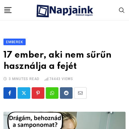
Skip
to
content
EMBEREK
17 ember, aki nem sűrűn
használja a fejét
3 MINUTES READ
74443
VIEWS
Pinterest
Whatsapp
Reddit
Share
via
Email