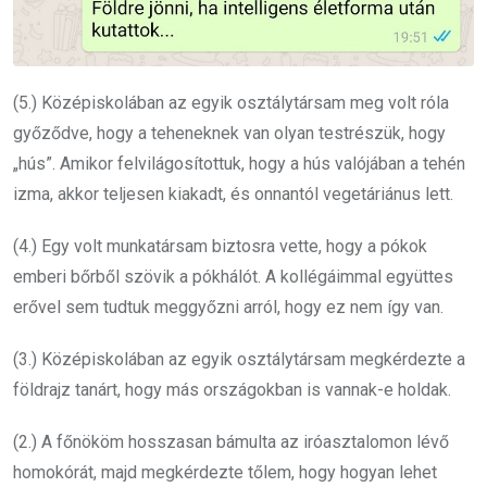
(5.) Középiskolában az egyik osztálytársam meg volt róla
győződve, hogy a teheneknek van olyan testrészük, hogy
„hús”. Amikor felvilágosítottuk, hogy a hús valójában a tehén
izma, akkor teljesen kiakadt, és onnantól vegetáriánus lett.
(4.) Egy volt munkatársam biztosra vette, hogy a pókok
emberi bőrből szövik a pókhálót. A kollégáimmal együttes
erővel sem tudtuk meggyőzni arról, hogy ez nem így van.
(3.) Középiskolában az egyik osztálytársam megkérdezte a
földrajz tanárt, hogy más országokban is vannak-e holdak.
(2.) A főnököm hosszasan bámulta az iróasztalomon lévő
homokórát, majd megkérdezte tőlem, hogy hogyan lehet