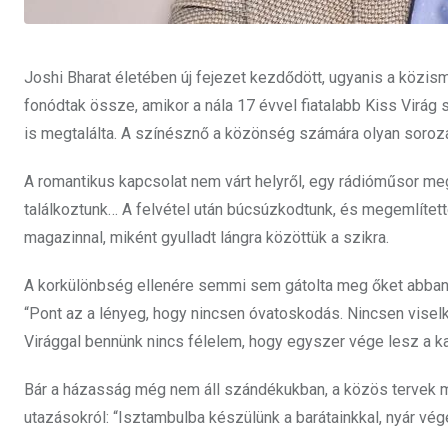
Joshi Bharat életében új fejezet kezdődött, ugyanis a köz
fonódtak össze, amikor a nála 17 évvel fiatalabb Kiss Virá
is megtalálta. A színésznő a közönség számára olyan sorozat
A romantikus kapcsolat nem várt helyről, egy rádióműsor me
találkoztunk… A felvétel után búcsúzkodtunk, és megemlítet
magazinnal, miként gyulladt lángra közöttük a szikra.
A korkülönbség ellenére semmi sem gátolta meg őket abban, h
“Pont az a lényeg, hogy nincsen óvatoskodás. Nincsen vis
Virággal bennünk nincs félelem, hogy egyszer vége lesz a k
Bár a házasság még nem áll szándékukban, a közös tervek m
utazásokról: “Isztambulba készülünk a barátainkkal, nyár vé