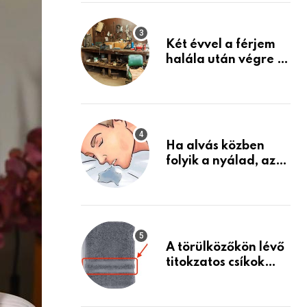
Készülj fel arra, ami
jön
Két évvel a férjem
halála után végre át
mertem nézni a
garázsban lévő
holmiját – amit
találtam,
megváltoztatta az
Ha alvás közben
életemet
folyik a nyálad, az
annak a jele, hogy
az agyad…
A törülközőkön lévő
titokzatos csíkok
valódi célja…