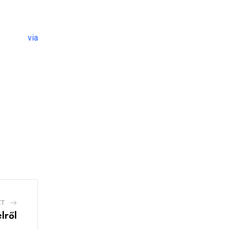
via
ZT
lről