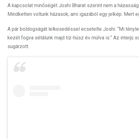
A kapcsolat minőségét Joshi Bharat szerint nem a házassági
Mindketten voltunk házasok, ami igazából egy jelkép. Mert e
A pár boldogságát lelkesedéssel ecsetelte Joshi: “Mi tényl
kezét fogva sétálunk majd tíz-húsz év múlva is.” Az interjú 
sugárzott.