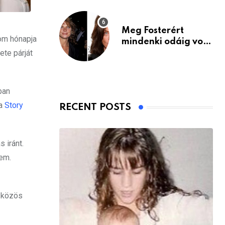
Meg Fosterért
om hónapja
mindenki odáig volt
ete párját
– itt van ma, 77
évesen
ban
 a
Story
RECENT POSTS
 iránt.
em.
ő közös