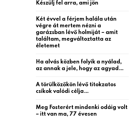
Készülj fel arra, ami jön
Két évvel a férjem halála után
végre át mertem nézni a
garázsban lévő holmiját – amit
találtam, megváltoztatta az
életemet
Ha alvás közben folyik a nyálad,
az annak a jele, hogy az agyad…
A törülközőkön lévő titokzatos
csíkok valódi célja…
Meg Fosterért mindenki odáig volt
– itt van ma, 77 évesen