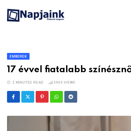
Skip
to
content
EMBEREK
17 évvel fiatalabb színésznő
2 MINUTES READ
3903
VIEWS
Pinterest
Whatsapp
Reddit