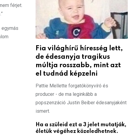
nem férjet.
.”
gy egymás
alom
Fia világhírű híresség lett,
de édesanyja tragikus
múltja rosszabb, mint azt
el tudnád képzelni
Pattie Mellette forgatókönyvíró és
producer - de ma leginkább a
popszenzáció Justin Beiber édesanyjaként
ismert.
Ha a szüleid ezt a 3 jelet mutatják,
életük végéhez közeledhetnek.