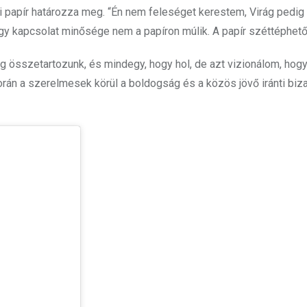
 papír határozza meg. “Én nem feleséget kerestem, Virág pedig 
gy kapcsolat minősége nem a papíron múlik. A papír széttéphető
eg összetartozunk, és mindegy, hogy hol, de azt vizionálom, ho
során a szerelmesek körül a boldogság és a közös jövő iránti biz