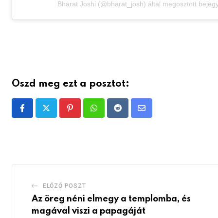
Bharat Joshi (@bharat_josh) által megosztott bejeg
Oszd meg ezt a posztot:
Pinterest
Whatsapp
Reddit
Share
via
Email
ELŐZŐ POSZT
Az öreg néni elmegy a templomba, és
magával viszi a papagáját