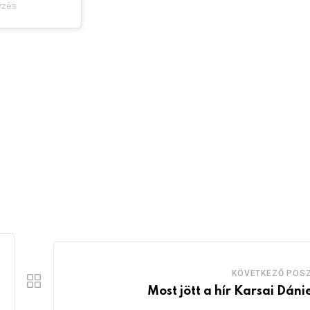
yzés
KÖVETKEZŐ POS
Most jött a hír Karsai Dánie