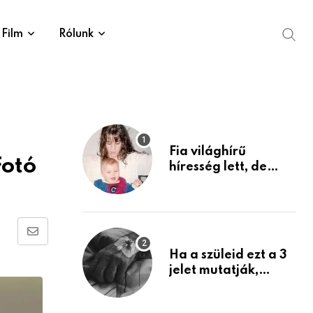
Film
Rólunk
Fia világhírű
Fotó
híresség lett, de
édesanyja tragikus
múltja rosszabb,
mint azt el tudnád
képzelni
Share
Ha a szüleid ezt a 3
via
jelet mutatják,
Email
életük végéhez
közeledhetnek.