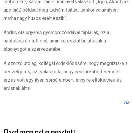
emberekre, Karsai Dániel iróniával válaszolt: „Igen, Ákost (az
ápolóját) például meg tudnám fojtani, amikor valamilyen
marha nagy húsos ételt eszik”.
Április óta ugyanis gyomorszondával táplálják, ez a
hasfalába épített cső, amin keresztül bejuttatják a
tápanyagot a szervezetébe.
A szerző utólag, kollégái érdeklődésére, hogy megrázta-e a
beszélgetés, azt válaszolta, hogy nem, inkább felemelő
érzés volt egy ilyen sorsú embert, ennyire eltökéltnek és
erősnek látni.
via
Oszd meg ezt a posztot: