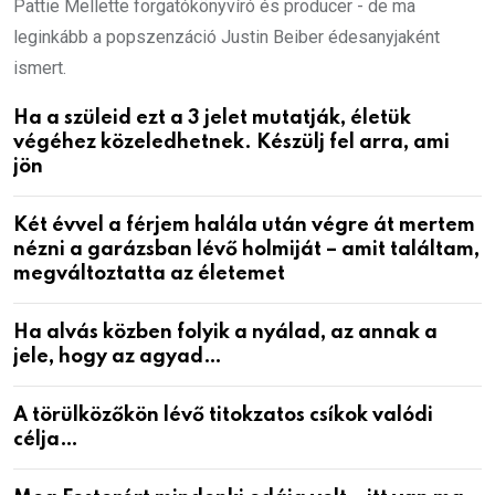
Pattie Mellette forgatókönyvíró és producer - de ma
leginkább a popszenzáció Justin Beiber édesanyjaként
ismert.
Ha a szüleid ezt a 3 jelet mutatják, életük
végéhez közeledhetnek. Készülj fel arra, ami
jön
Két évvel a férjem halála után végre át mertem
nézni a garázsban lévő holmiját – amit találtam,
megváltoztatta az életemet
Ha alvás közben folyik a nyálad, az annak a
jele, hogy az agyad…
A törülközőkön lévő titokzatos csíkok valódi
célja…