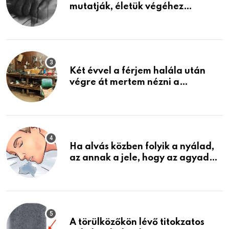
mutatják, életük végéhez
közeledhetnek. Készülj fel arra,
ami jön
Két évvel a férjem halála után
végre át mertem nézni a
garázsban lévő holmiját – amit
találtam, megváltoztatta az
életemet
Ha alvás közben folyik a nyálad,
az annak a jele, hogy az agyad…
A törülközőkön lévő titokzatos