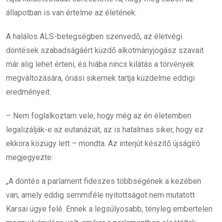
állapotban is van értelme az életének.
A halálos ALS-betegségben szenvedő, az életvégi
döntések szabadságáért küzdő alkotmányjogász szavait
már alig lehet érteni, és hiába nincs kilátás a törvények
megváltozására, óriási sikernek tartja küzdelme eddigi
eredményeit.
– Nem foglalkoztam vele, hogy még az én életemben
legalizálják-e az eutanáziát, az is hatalmas siker, hogy ez
ekkora közügy lett – mondta. Az interjút készítő újságíró
megjegyezte:
„A döntés a parlament fideszes többségének a kezében
van, amely eddig semmiféle nyitottságot nem mutatott
Karsai ügye felé. Ennek a legsúlyosabb, tényleg embertelen