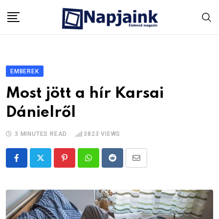
Skip
to
content
EMBEREK
Most jött a hír Karsai
Dánielről
3 MINUTES READ
3823
VIEWS
Pinterest
Whatsapp
Reddit
Share
via
Email