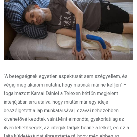
“A betegségnek egyetlen aspektusát sem szégyellem, és
végig meg akarom mutatni, hogy másnak már ne kelljen” –
fogalmazott Karsai Dániel a Telexen hétfőn megjelent
interjújában arra utalva, hogy miután már egy ideje
beszélgetett a lap munkatársával, szavai nehezebben
kivehetővé kezdtek válni.Mint elmondta, gyakorlatilag az
ilyen lehetőségek, az interjúk tartják benne a lelket, és ez a
fajta küldetéstudat ébresztette rá, hogy még ebben az