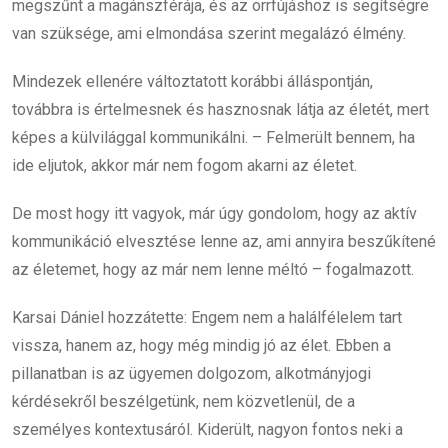
megszűnt a magánszférája, és az orrfújáshoz is segítségre
van szüksége, ami elmondása szerint megalázó élmény.
Mindezek ellenére változtatott korábbi álláspontján,
továbbra is értelmesnek és hasznosnak látja az életét, mert
képes a külvilággal kommunikálni. – Felmerült bennem, ha
ide eljutok, akkor már nem fogom akarni az életet.
De most hogy itt vagyok, már úgy gondolom, hogy az aktív
kommunikáció elvesztése lenne az, ami annyira beszűkítené
az életemet, hogy az már nem lenne méltó – fogalmazott.
Karsai Dániel hozzátette: Engem nem a halálfélelem tart
vissza, hanem az, hogy még mindig jó az élet. Ebben a
pillanatban is az ügyemen dolgozom, alkotmányjogi
kérdésekről beszélgetünk, nem közvetlenül, de a
személyes kontextusáról. Kiderült, nagyon fontos neki a