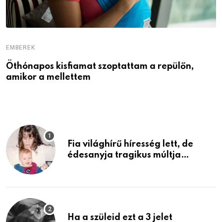
EMBEREK
E
Öthónapos kisfiamat szoptattam a repülőn,
M
amikor a mellettem
l
Fia világhírű híresség lett, de
édesanyja tragikus múltja
rosszabb, mint azt el tudnád
képzelni
Ha a szüleid ezt a 3 jelet