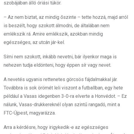
szobájában álló óriási tükör.
– Az nem biztat, az mindig őszinte – tette hozzá, majd arról
is beszélt, hogy szokott álmodni, de általában nem
emlékszik rá. Amire emlékszik, azokban mindig
egészséges, az utcán jár-kel.
Sírni nem szokott, inkább nevetni, bár ilyenkor maga is
nehezen tudja eldönteni, hogy éppen sír vagy nevet.
A nevetés ugyanis rettenetes görcsös fájdalmakkal jár.
Továbbra is sok örömét leli viszont a futballban, egy hete
például a Vasas idegenben 3-0-ra elverte a Honvédot. – Ez
nálunk, Vasas-drukkereknél olyan szintű rangadó, mint a
FTC-Újpest, magyarázza.
Arra a kérdésre, hogy irigykedik-e az egészséges