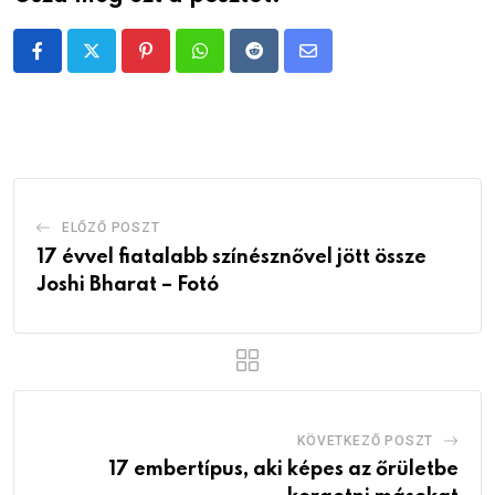
Pinterest
Whatsapp
Reddit
Share
via
Email
ELŐZŐ POSZT
17 évvel fiatalabb színésznővel jött össze
Joshi Bharat – Fotó
KÖVETKEZŐ POSZT
17 embertípus, aki képes az őrületbe