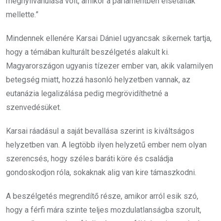
megnyilvánulása volt, amikor a parlamentben elsétáltak
mellette.”
Mindennek ellenére Karsai Dániel ugyancsak sikernek tartja,
hogy a témában kulturált beszélgetés alakult ki.
Magyarországon ugyanis tízezer ember van, akik valamilyen
betegség miatt, hozzá hasonló helyzetben vannak, az
eutanázia legalizálása pedig megrövidíthetné a
szenvedésüket.
Karsai ráadásul a saját bevallása szerint is kiváltságos
helyzetben van. A legtöbb ilyen helyzetű ember nem olyan
szerencsés, hogy széles baráti köre és családja
gondoskodjon róla, sokaknak alig van kire támaszkodni.
A beszélgetés megrendítő része, amikor arról esik szó,
hogy a férfi mára szinte teljes mozdulatlanságba szorult,