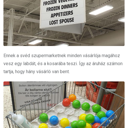
Ennek a svéd szupermarketnek minden vásárlója magához
vesz egy labdát, és a kosarába teszi. Így az áruház számon
tartja, hogy hány vásárló van bent.