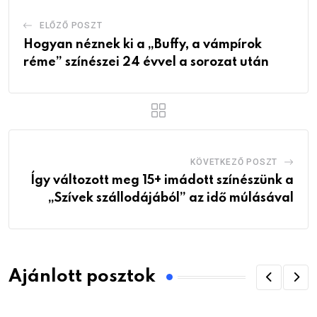
ELŐZŐ POSZT
Hogyan néznek ki a „Buffy, a vámpírok
réme” színészei 24 évvel a sorozat után
KÖVETKEZŐ POSZT
Így változott meg 15+ imádott színészünk a
„Szívek szállodájából” az idő múlásával
Ajánlott posztok