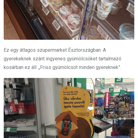
Ez egy átlagos szupermarket Észtországban. A
gyerekeknek szánt ingyenes gyümölcsöket tartalmazó
kosárban ez áll: „Friss gyümölcsöt minden gyereknek”.