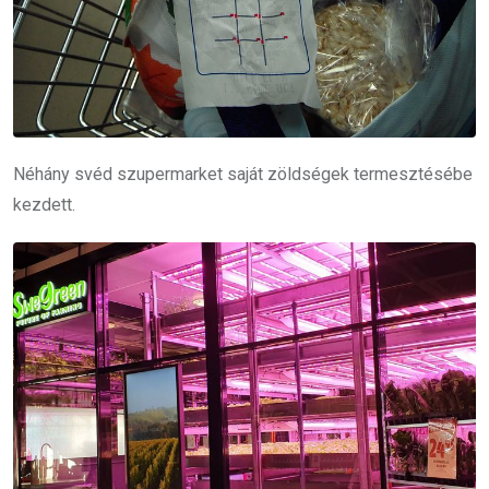
Néhány svéd szupermarket saját zöldségek termesztésébe
kezdett.