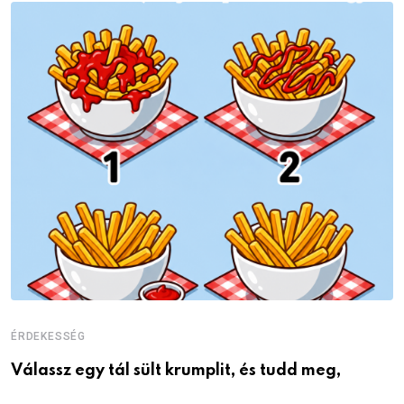
ÉRDEKESSÉG
É
Válassz egy tál sült krumplit, és tudd meg,
M