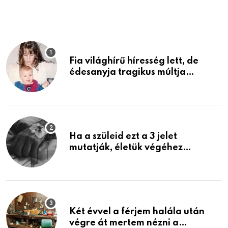
Fia világhírű híresség lett, de
édesanyja tragikus múltja
rosszabb, mint azt el tudnád
képzelni
Ha a szüleid ezt a 3 jelet
mutatják, életük végéhez
közeledhetnek. Készülj fel arra,
ami jön
Két évvel a férjem halála után
végre át mertem nézni a