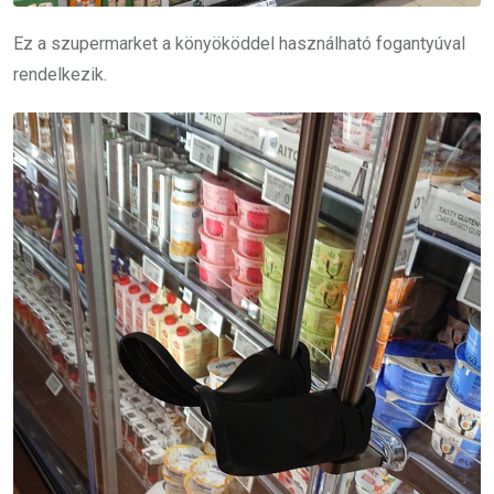
Ez a szupermarket a könyököddel használható fogantyúval
rendelkezik.