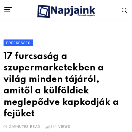
Skip
to
content
ÉRDEKESSÉG
17 furcsaság a
szupermarketekben a
világ minden tájáról,
amitől a külföldiek
meglepődve kapkodják a
fejüket
2 MINUTES READ
641
VIEWS