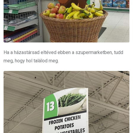
Ha a házastársad eltéved ebben a szupermarketben, tudd
meg, hogy hol találod meg.