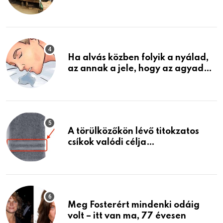
garázsban lévő holmiját – amit
találtam, megváltoztatta az
életemet
Ha alvás közben folyik a nyálad,
az annak a jele, hogy az agyad…
A törülközőkön lévő titokzatos
csíkok valódi célja…
Meg Fosterért mindenki odáig
volt – itt van ma, 77 évesen