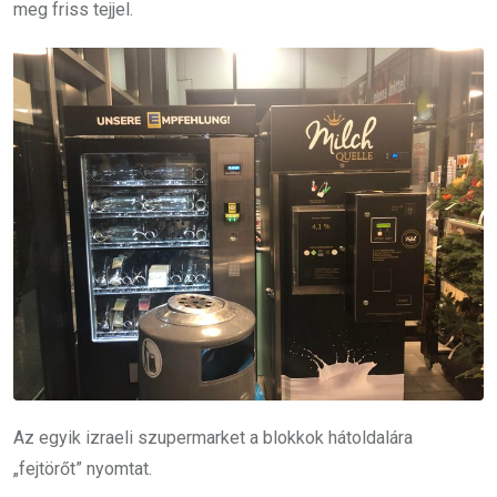
meg friss tejjel.
Az egyik izraeli szupermarket a blokkok hátoldalára
„fejtörőt” nyomtat.