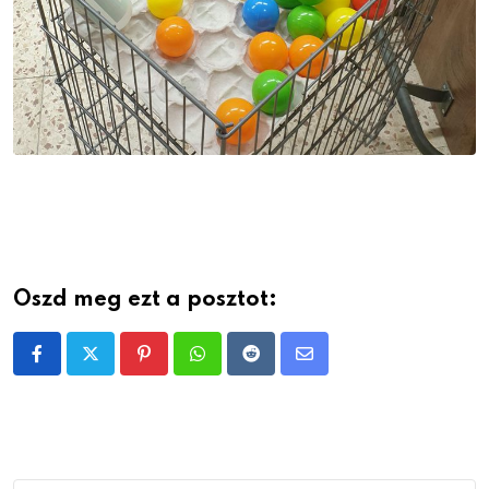
Oszd meg ezt a posztot:
Pinterest
Whatsapp
Reddit
Share
via
Email