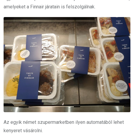
amelyeket a Finnair járatain is felszolgálnak.
Az egyik német szupermarketben ilyen automatából lehet
kenyeret vásárolni.