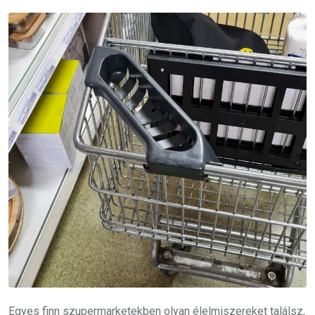
Egyes finn szupermarketekben olyan élelmiszereket találsz,