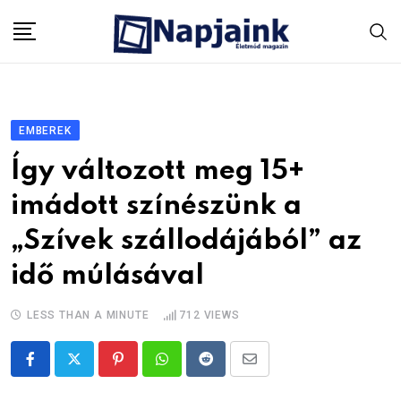
Skip
to
content
EMBEREK
Így változott meg 15+
imádott színészünk a
„Szívek szállodájából” az
idő múlásával
LESS THAN A MINUTE
712
VIEWS
Pinterest
Whatsapp
Reddit
Share
via