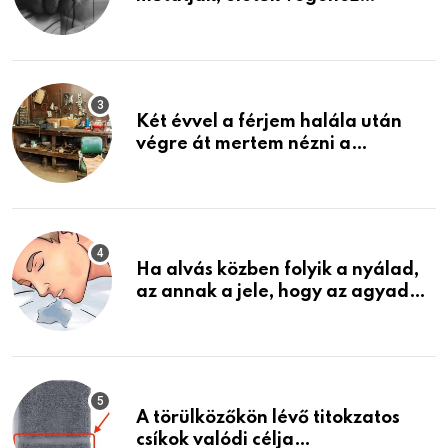
közeledhetnek. Készülj fel arra,
ami jön
Két évvel a férjem halála után
végre át mertem nézni a
garázsban lévő holmiját – amit
találtam, megváltoztatta az
életemet
Ha alvás közben folyik a nyálad,
az annak a jele, hogy az agyad…
A törülközőkön lévő titokzatos
csíkok valódi célja…