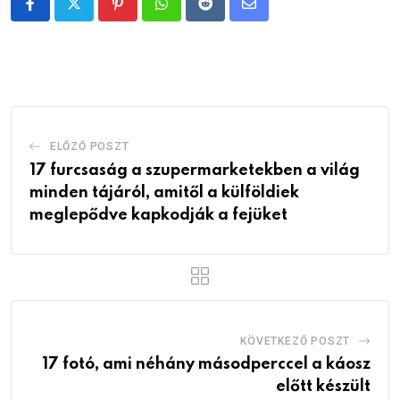
Pinterest
Whatsapp
Reddit
Share
via
Email
ELŐZŐ POSZT
17 furcsaság a szupermarketekben a világ
minden tájáról, amitől a külföldiek
meglepődve kapkodják a fejüket
KÖVETKEZŐ POSZT
17 fotó, ami néhány másodperccel a káosz
előtt készült