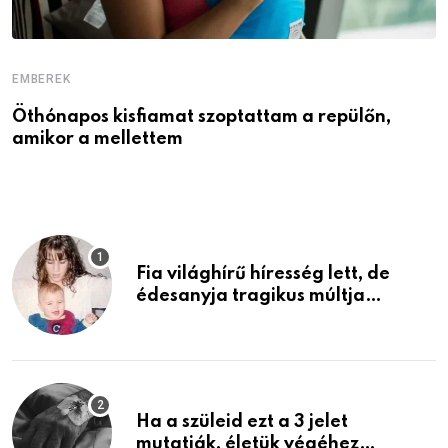
EMBEREK
E
Öthónapos kisfiamat szoptattam a repülőn,
M
amikor a mellettem
l
Fia világhírű híresség lett, de
édesanyja tragikus múltja
rosszabb, mint azt el tudnád
képzelni
Ha a szüleid ezt a 3 jelet
mutatják, életük végéhez