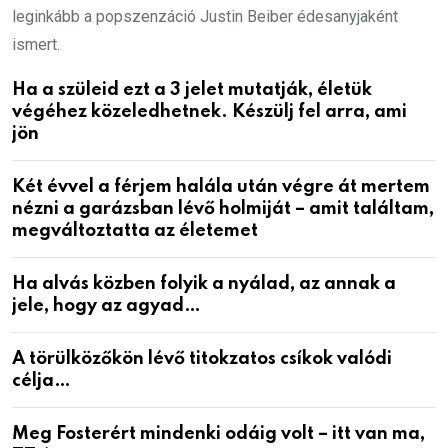
leginkább a popszenzáció Justin Beiber édesanyjaként
ismert.
Ha a szüleid ezt a 3 jelet mutatják, életük
végéhez közeledhetnek. Készülj fel arra, ami
jön
Két évvel a férjem halála után végre át mertem
nézni a garázsban lévő holmiját – amit találtam,
megváltoztatta az életemet
Ha alvás közben folyik a nyálad, az annak a
jele, hogy az agyad…
A törülközőkön lévő titokzatos csíkok valódi
célja…
Meg Fosterért mindenki odáig volt – itt van ma,