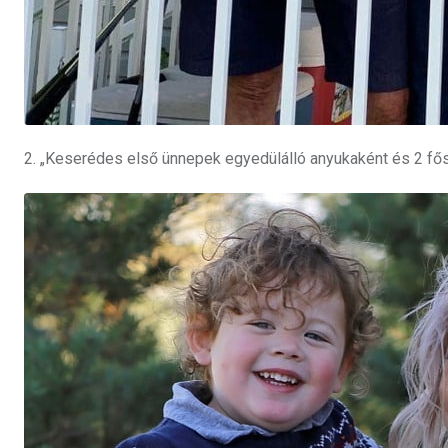
2. „Keserédes első ünnepek egyedülálló anyukaként és 2 fő