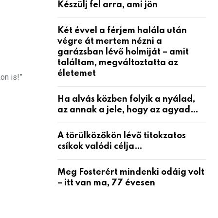
Készülj fel arra, ami jön
Két évvel a férjem halála után
végre át mertem nézni a
garázsban lévő holmiját – amit
találtam, megváltoztatta az
életemet
on is!”
Ha alvás közben folyik a nyálad,
az annak a jele, hogy az agyad…
A törülközőkön lévő titokzatos
csíkok valódi célja…
Meg Fosterért mindenki odáig volt
– itt van ma, 77 évesen