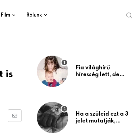
Film
Rólunk
Fia világhírű
 is
híresség lett, de
édesanyja tragikus
múltja rosszabb,
mint azt el tudnád
képzelni
Ha a szüleid ezt a 3
Share
jelet mutatják,
életük végéhez
via
közeledhetnek.
Email