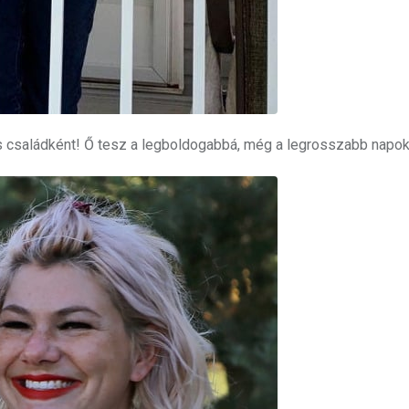
s családként! Ő tesz a legboldogabbá, még a legrosszabb napok