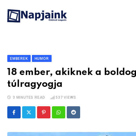
Skip
to
content
EMBEREK
HUMOR
18 ember, akiknek a boldog
túlragyogja
3 MINUTES READ
537
VIEWS
Pinterest
Whatsapp
Reddit