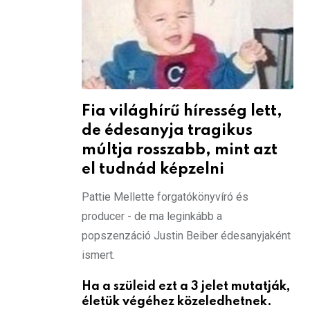
Fia világhírű híresség lett,
de édesanyja tragikus
múltja rosszabb, mint azt
el tudnád képzelni
Pattie Mellette forgatókönyvíró és
producer - de ma leginkább a
popszenzáció Justin Beiber édesanyjaként
ismert.
Ha a szüleid ezt a 3 jelet mutatják,
életük végéhez közeledhetnek.