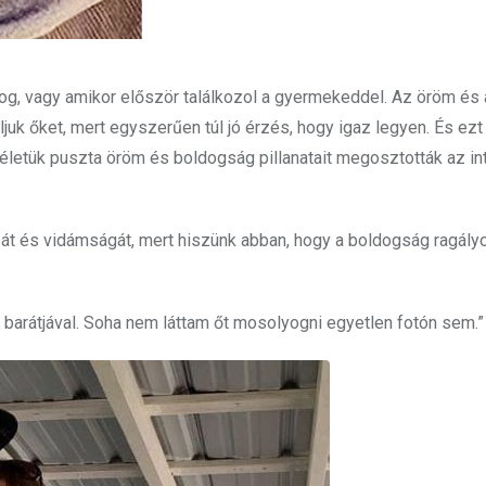
og, vagy amikor először találkozol a gyermekeddel. Az öröm és
ljuk őket, mert egyszerűen túl jó érzés, hogy igaz legyen. És ezt
letük puszta öröm és boldogság pillanatait megosztották az int
át és vidámságát, mert hiszünk abban, hogy a boldogság ragály
barátjával. Soha nem láttam őt mosolyogni egyetlen fotón sem.”