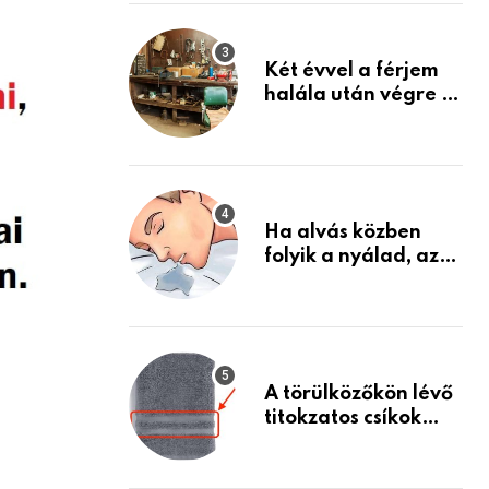
Készülj fel arra, ami
jön
Két évvel a férjem
halála után végre át
mertem nézni a
garázsban lévő
holmiját – amit
találtam,
megváltoztatta az
Ha alvás közben
életemet
folyik a nyálad, az
annak a jele, hogy
az agyad…
A törülközőkön lévő
titokzatos csíkok
valódi célja…