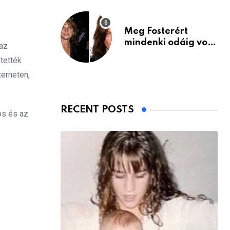
Meg Fosterért
mindenki odáig volt
 az
– itt van ma, 77
 tették
évesen
erneten,
RECENT POSTS
os és az