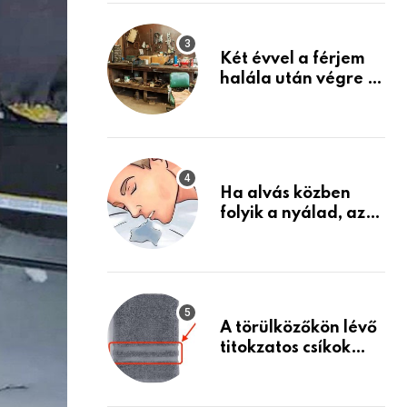
Készülj fel arra, ami
jön
Két évvel a férjem
halála után végre át
mertem nézni a
garázsban lévő
holmiját – amit
találtam,
megváltoztatta az
Ha alvás közben
életemet
folyik a nyálad, az
annak a jele, hogy
az agyad…
A törülközőkön lévő
titokzatos csíkok
valódi célja…