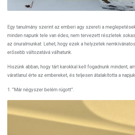
Egy tanulmány szerint az emberi agy szereti a meglepetéseke
minden napunk tele van édes, nem tervezett részletek sokas
az önuralmunkat. Lehet, hogy ezek a helyzetek nemkívánatosa
erősebb változatává válhatunk.
Hiszünk abban, hogy tárt karokkal kell fogadnunk mindent, a
váratlanul érte az embereket, és teljesen átalakította a napjuk
1. ”Már négyszer belém rúgott”.