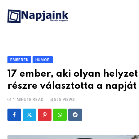
Skip
to
content
EMBEREK
HUMOR
17 ember, aki olyan helyzet
részre választotta a napját
1 MINUTE READ
595
VIEWS
Pinterest
Whatsapp
Reddit