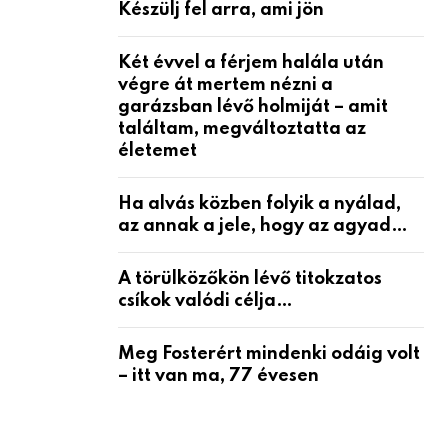
Készülj fel arra, ami jön
Két évvel a férjem halála után
végre át mertem nézni a
garázsban lévő holmiját – amit
találtam, megváltoztatta az
életemet
Ha alvás közben folyik a nyálad,
az annak a jele, hogy az agyad…
A törülközőkön lévő titokzatos
csíkok valódi célja…
Meg Fosterért mindenki odáig volt
– itt van ma, 77 évesen