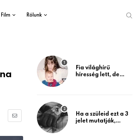
Film
Rólunk
Fia világhírű
ána
híresség lett, de
édesanyja tragikus
múltja rosszabb,
mint azt el tudnád
képzelni
Ha a szüleid ezt a 3
Share
jelet mutatják,
életük végéhez
via
közeledhetnek.
Email