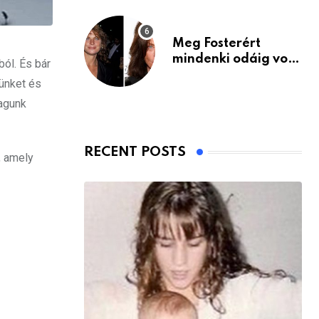
Meg Fosterért
mindenki odáig volt
ól. És bár
– itt van ma, 77
münket és
évesen
magunk
RECENT POSTS
, amely