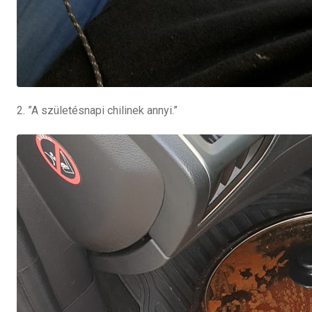
2. ”A születésnapi chilinek annyi.”