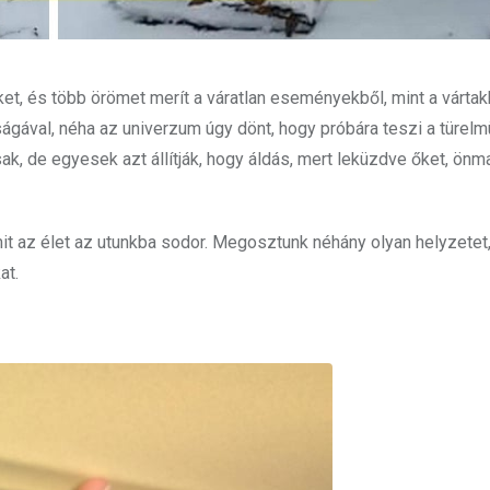
t, és több örömet merít a váratlan eseményekből, mint a vártakb
ágával, néha az univerzum úgy dönt, hogy próbára teszi a türel
k, de egyesek azt állítják, hogy áldás, mert leküzdve őket, ön
mit az élet az utunkba sodor. Megosztunk néhány olyan helyzetet
at.