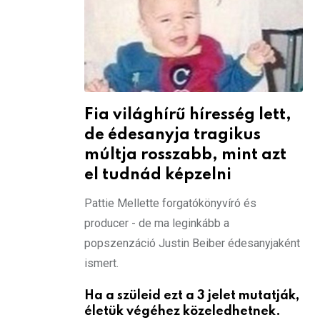
Fia világhírű híresség lett,
de édesanyja tragikus
múltja rosszabb, mint azt
el tudnád képzelni
Pattie Mellette forgatókönyvíró és
producer - de ma leginkább a
popszenzáció Justin Beiber édesanyjaként
ismert.
Ha a szüleid ezt a 3 jelet mutatják,
életük végéhez közeledhetnek.