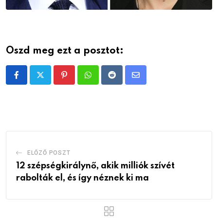
Oszd meg ezt a posztot:
Pinterest
Whatsapp
Reddit
Share
via
Email
ELŐZŐ POSZT
12 szépségkirálynő, akik milliók szívét
rabolták el, és így néznek ki ma