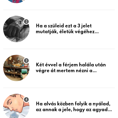
képzelni
Ha a szüleid ezt a 3 jelet
mutatják, életük végéhez
közeledhetnek. Készülj fel arra,
ami jön
Két évvel a férjem halála után
végre át mertem nézni a
garázsban lévő holmiját – amit
találtam, megváltoztatta az
életemet
Ha alvás közben folyik a nyálad,
az annak a jele, hogy az agyad…