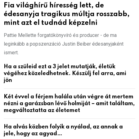
Fia világhírű híresség lett, de
édesanyja tragikus múltja rosszabb,
mint azt el tudnád képzelni
Pattie Mellette forgatókönyvíró és producer - de ma
leginkább a popszenzáció Justin Beiber édesanyjaként
ismert.
Ha a szüleid ezt a 3 jelet mutatják, életük
végéhez közeledhetnek. Készülj fel arra, ami
jön
Két évvel a férjem halála után végre át mertem
nézni a garázsban lévő holmiját – amit találtam,
megváltoztatta az életemet
Ha alvás közben folyik a nyálad, az annak a
jele, hogy az agyad…