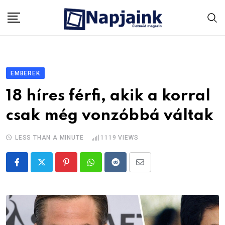
Skip
to
content
EMBEREK
18 híres férfi, akik a korral
csak még vonzóbbá váltak
LESS THAN A MINUTE
1119
VIEWS
Pinterest
Whatsapp
Reddit
Share
via
Email