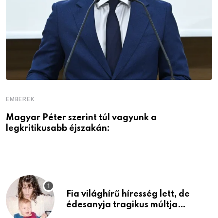
EMBEREK
E
Magyar Péter szerint túl vagyunk a
A
legkritikusabb éjszakán:
Fia világhírű híresség lett, de
édesanyja tragikus múltja
rosszabb, mint azt el tudnád