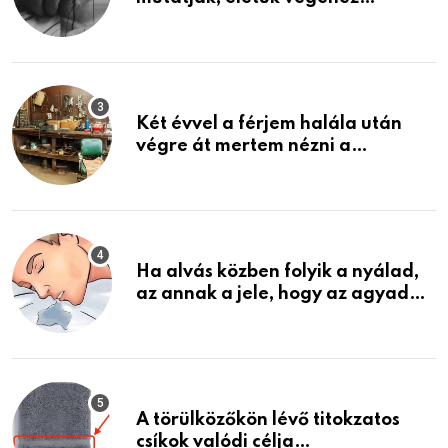
közeledhetnek. Készülj fel arra,
ami jön
Két évvel a férjem halála után
végre át mertem nézni a
garázsban lévő holmiját – amit
találtam, megváltoztatta az
életemet
Ha alvás közben folyik a nyálad,
az annak a jele, hogy az agyad…
A törülközőkön lévő titokzatos
csíkok valódi célja…