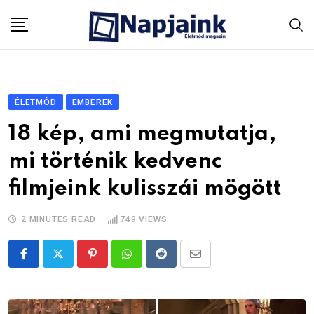
Skip
to
content
ÉLETMÓD
EMBEREK
18 kép, ami megmutatja,
mi történik kedvenc
filmjeink kulisszái mögött
2 MINUTES READ
749
VIEWS
Pinterest
Whatsapp
Reddit
Share
via
Email