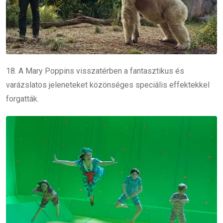
18. A Mary Poppins visszatérben a fantasztikus és
varázslatos jeleneteket közönséges speciális effektekkel
forgatták.