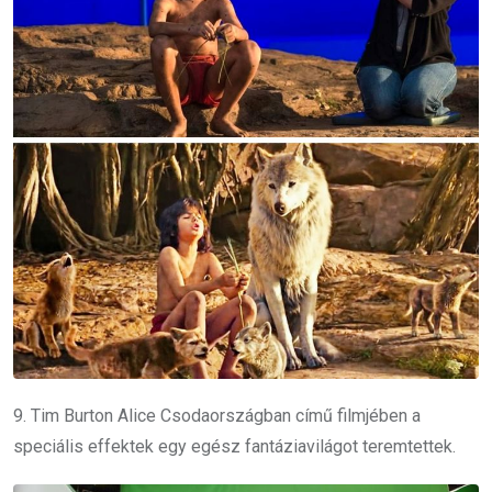
9. Tim Burton Alice Csodaországban című filmjében a
speciális effektek egy egész fantáziavilágot teremtettek.