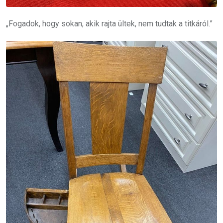
„Fogadok, hogy sokan, akik rajta ültek, nem tudtak a titkáról.”