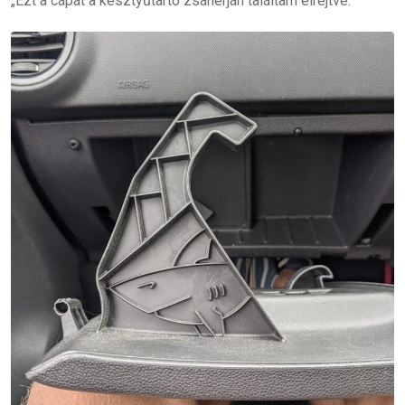
„Ezt a cápát a kesztyűtartó zsanérján találtam elrejtve.”