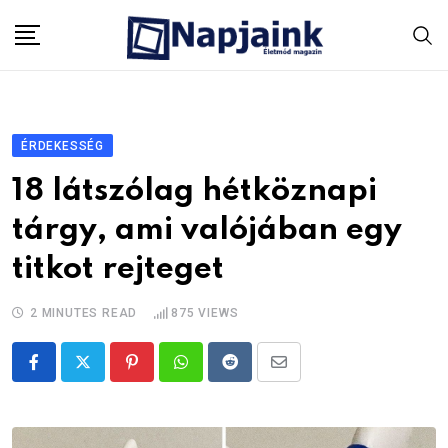
Skip
to
content
ÉRDEKESSÉG
18 látszólag hétköznapi
tárgy, ami valójában egy
titkot rejteget
2 MINUTES READ
875
VIEWS
Pinterest
Whatsapp
Reddit
Share
via
Email