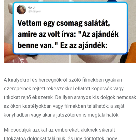
A királyokról és hercegnőkről szóló filmekben gyakran
szerepelnek rejtett rekeszekkel ellátott koporsók vagy
titkokat rejtő ékszerek. De ilyen aranyos kis dolgok nemcsak
az ókori kastélyokban vagy filmekben találhatók: a saját
konyhádban vagy akár a játszótéren is megtalálhatók.
Mi csodáljuk azokat az embereket, akiknek sikerült
titokzatos dolgokat találniuk, és úgy döntöttek, hogy