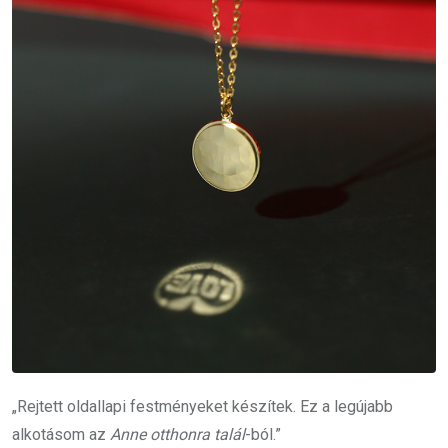
„Rejtett oldallapi festményeket készítek. Ez a legújabb
alkotásom az
Anne otthonra talál
-ból.”