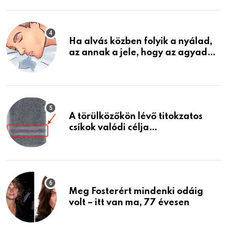
találtam, megváltoztatta az
életemet
Ha alvás közben folyik a nyálad,
az annak a jele, hogy az agyad…
A törülközőkön lévő titokzatos
csíkok valódi célja…
Meg Fosterért mindenki odáig
volt – itt van ma, 77 évesen