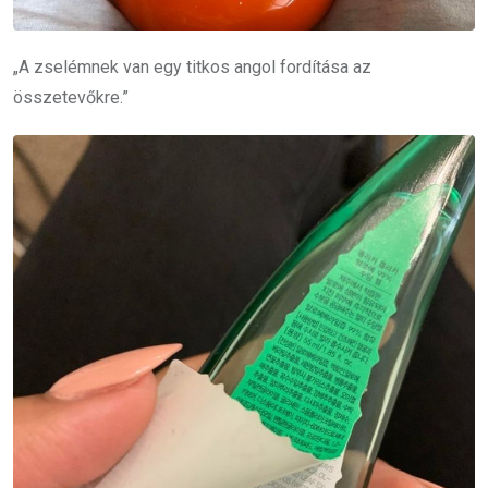
„A zselémnek van egy titkos angol fordítása az
összetevőkre.”