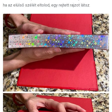
ha az elülső szélét eltolod, egy rejtett rajzot látsz.