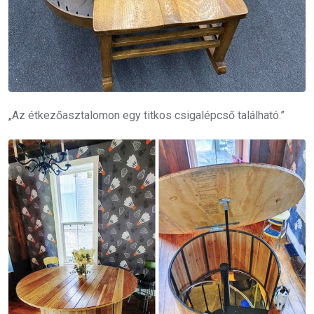
„Az étkezőasztalomon egy titkos csigalépcső található.”