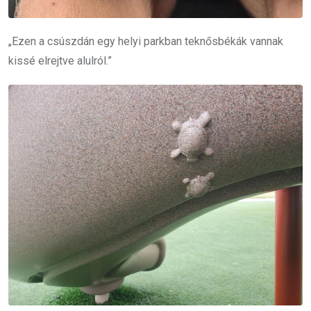
„Ezen a csúszdán egy helyi parkban teknősbékák vannak
kissé elrejtve alulról.”