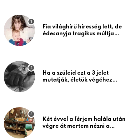
Fia világhírű híresség lett, de
édesanyja tragikus múltja
rosszabb, mint azt el tudnád
képzelni
Ha a szüleid ezt a 3 jelet
mutatják, életük végéhez
közeledhetnek. Készülj fel arra,
ami jön
Két évvel a férjem halála után
végre át mertem nézni a
garázsban lévő holmiját – amit