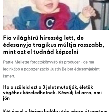
Fia világhírű híresség lett, de
édesanyja tragikus múltja rosszabb,
mint azt el tudnád képzelni
Pattie Mellette forgatókönyvíró és producer - de ma
leginkább a popszenzáció Justin Beiber édesanyjaként
ismert.
Ha a szüleid ezt a 3 jelet mutatják, életük
végéhez közeledhetnek. Készülj fel arra, ami
jön
Két évvel a férjem halála után végre át mertem