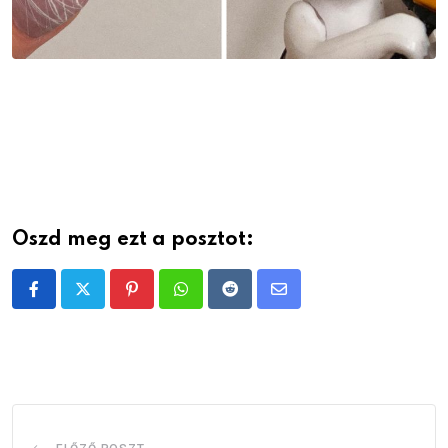
Oszd meg ezt a posztot:
Pinterest
Whatsapp
Reddit
Share
via
Email