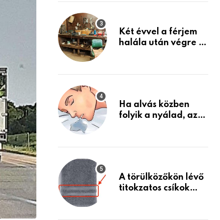
Készülj fel arra, ami
jön
Két évvel a férjem
halála után végre át
mertem nézni a
garázsban lévő
holmiját – amit
találtam,
megváltoztatta az
Ha alvás közben
életemet
folyik a nyálad, az
annak a jele, hogy
az agyad…
A törülközőkön lévő
titokzatos csíkok
valódi célja…