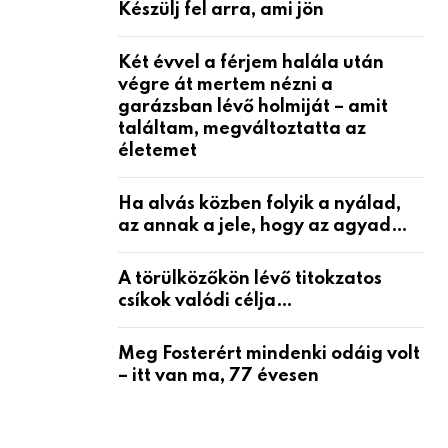
Készülj fel arra, ami jön
Két évvel a férjem halála után
végre át mertem nézni a
garázsban lévő holmiját – amit
találtam, megváltoztatta az
életemet
Ha alvás közben folyik a nyálad,
az annak a jele, hogy az agyad…
A törülközőkön lévő titokzatos
csíkok valódi célja…
Meg Fosterért mindenki odáig volt
– itt van ma, 77 évesen