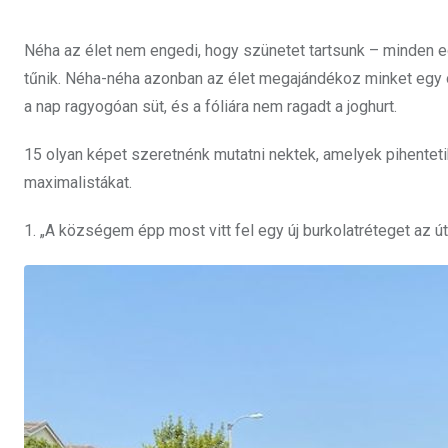
Néha az élet nem engedi, hogy szünetet tartsunk – minden e
tűnik. Néha-néha azonban az élet megajándékoz minket egy ol
a nap ragyogóan süt, és a fóliára nem ragadt a joghurt.
15 olyan képet szeretnénk mutatni nektek, amelyek pihentet
maximalistákat.
1. „A községem épp most vitt fel egy új burkolatréteget az út