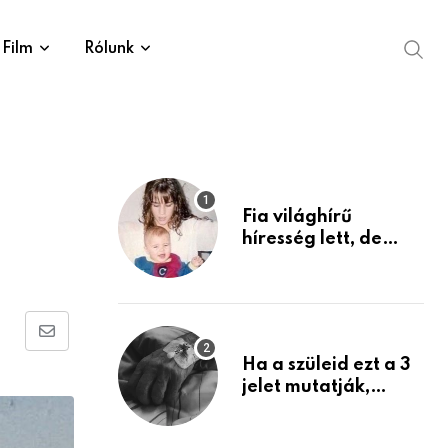
Film
Rólunk
Fia világhírű
híresség lett, de
édesanyja tragikus
múltja rosszabb,
mint azt el tudnád
képzelni
Share
Ha a szüleid ezt a 3
via
jelet mutatják,
Email
életük végéhez
közeledhetnek.