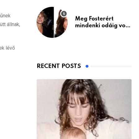
rűnek
Meg Fosterért
tt állnak,
mindenki odáig volt
– itt van ma, 77
évesen
ek lévő
RECENT POSTS