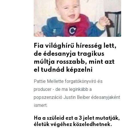
Fia világhírű híresség lett,
de édesanyja tragikus
múltja rosszabb, mint azt
el tudnád képzelni
Pattie Mellette forgatókönyvíró és
producer - de ma leginkább a
popszenzáció Justin Beiber édesanyjaként
ismert.
Ha a szüleid ezt a 3 jelet mutatják,
életük végéhez közeledhetnek.