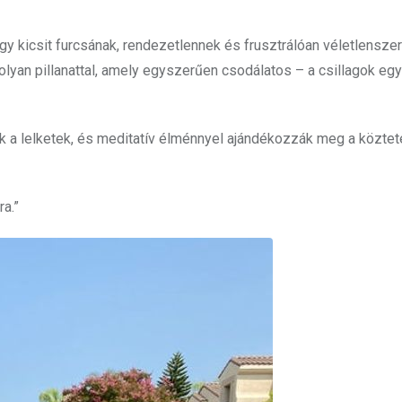
gy kicsit furcsának, rendezetlennek és frusztrálóan véletlensze
yan pillanattal, amely egyszerűen csodálatos – a csillagok együ
ik a lelketek, és meditatív élménnyel ajándékozzák meg a köztet
ra.”