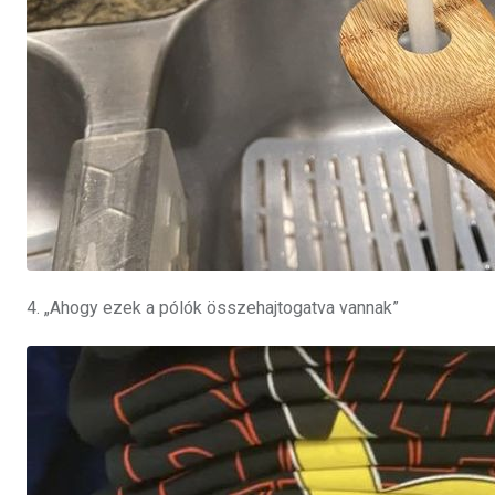
4. „Ahogy ezek a pólók összehajtogatva vannak”