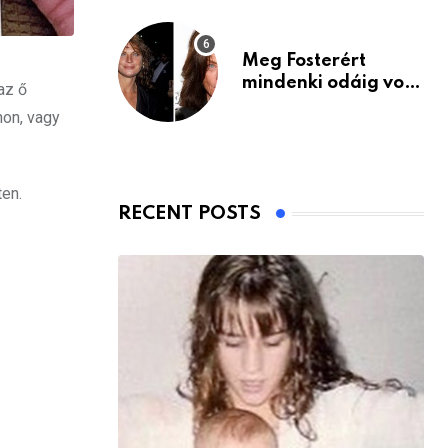
Meg Fosterért
mindenki odáig volt
az ő
– itt van ma, 77
non, vagy
évesen
ten.
RECENT POSTS