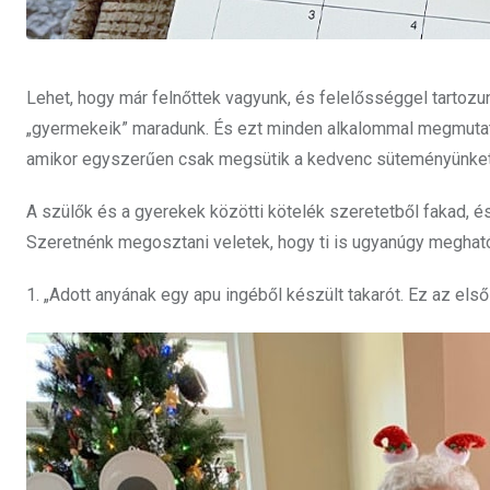
Lehet, hogy már felnőttek vagyunk, és felelősséggel tartozun
„gyermekeik” maradunk. És ezt minden alkalommal megmutatjá
amikor egyszerűen csak megsütik a kedvenc süteményünket,
A szülők és a gyerekek közötti kötelék szeretetből fakad, és
Szeretnénk megosztani veletek, hogy ti is ugyanúgy meghatód
1. „Adott anyának egy apu ingéből készült takarót. Ez az első