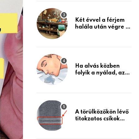
Készülj fel arra, ami
jön
Két évvel a férjem
halála után végre át
mertem nézni a
garázsban lévő
holmiját – amit
találtam,
megváltoztatta az
Ha alvás közben
életemet
folyik a nyálad, az
annak a jele, hogy
az agyad…
A törülközőkön lévő
titokzatos csíkok
valódi célja…