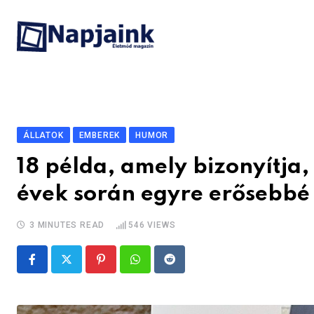
Skip
to
content
ÁLLATOK
EMBEREK
HUMOR
18 példa, amely bizonyítja
évek során egyre erősebbé 
3 MINUTES READ
546
VIEWS
Pinterest
Whatsapp
Reddit