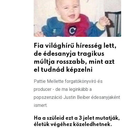
Fia világhírű híresség lett,
de édesanyja tragikus
múltja rosszabb, mint azt
el tudnád képzelni
Pattie Mellette forgatókönyvíró és
producer - de ma leginkább a
popszenzáció Justin Beiber édesanyjaként
ismert.
Ha a szüleid ezt a 3 jelet mutatják,
életük végéhez közeledhetnek.