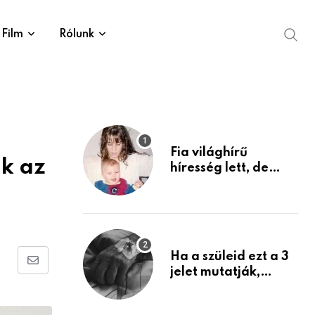
Film
Rólunk
Fia világhírű
ék az
híresség lett, de
édesanyja tragikus
múltja rosszabb,
mint azt el tudnád
képzelni
Ha a szüleid ezt a 3
Share
jelet mutatják,
életük végéhez
via
közeledhetnek.
Email