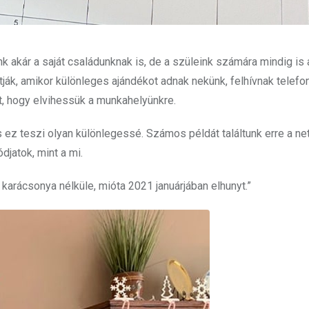
k akár a saját családunknak is, de a szüleink számára mindig is 
k, amikor különleges ajándékot adnak nekünk, felhívnak telefo
 hogy elvihessük a munkahelyünkre.
 ez teszi olyan különlegessé. Számos példát találtunk erre a ne
jatok, mint a mi.
 karácsonya nélküle, mióta 2021 januárjában elhunyt.”