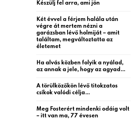
Készülj fel arra, ami jön
Két évvel a férjem halála után
végre át mertem nézni a
garázsban lévő holmiját – amit
találtam, megváltoztatta az
életemet
Ha alvás közben folyik a nyálad,
az annak a jele, hogy az agyad…
A törülközőkön lévő titokzatos
csíkok valódi célja…
Meg Fosterért mindenki odáig volt
– itt van ma, 77 évesen