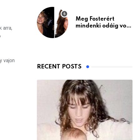
Meg Fosterért
mindenki odáig volt
 arra,
– itt van ma, 77
y
évesen
y vajon
RECENT POSTS