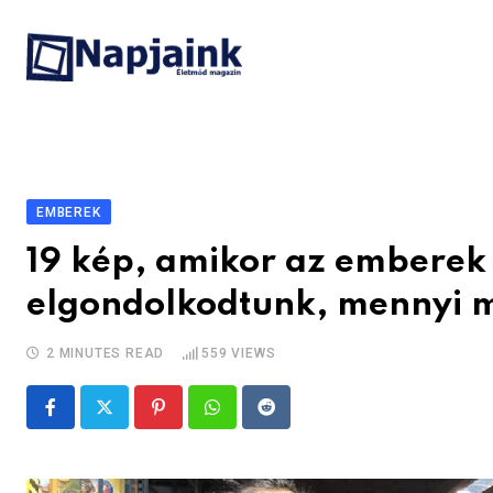
Skip
to
content
EMBEREK
19 kép, amikor az emberek 
elgondolkodtunk, mennyi m
2 MINUTES READ
559
VIEWS
Pinterest
Whatsapp
Reddit