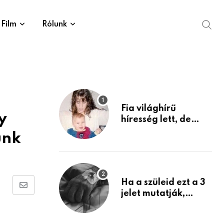
Film
Rólunk
Fia világhírű
y
híresség lett, de
édesanyja tragikus
ünk
múltja rosszabb,
mint azt el tudnád
képzelni
Ha a szüleid ezt a 3
Share
jelet mutatják,
életük végéhez
via
közeledhetnek.
Email