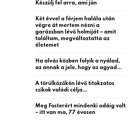
Készülj fel arra, ami jön
Két évvel a férjem halála után
végre át mertem nézni a
garázsban lévő holmiját – amit
találtam, megváltoztatta az
életemet
Ha alvás közben folyik a nyálad,
az annak a jele, hogy az agyad…
A törülközőkön lévő titokzatos
csíkok valódi célja…
Meg Fosterért mindenki odáig volt
– itt van ma, 77 évesen