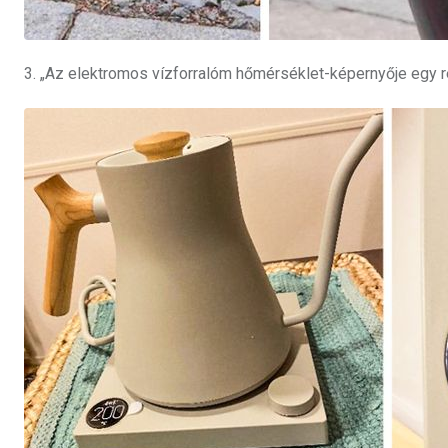
3. „Az elektromos vízforralóm hőmérséklet-képernyője egy rejt