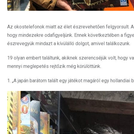
Az okostelefonok miatt az élet észrevehetően felgyorsult. A
hogy mindezekre odafigyeljünk. Ennek következtében a figyel
észrevegyük mindazt a kívülálló dolgot, amivel találkozunk.
19 olyan embert találtunk, akiknek szerencséjük volt, hogy va
mennyi meglepetés rejtőzik még körülöttünk.
1. „A japán barátom talált egy játékot magáról egy hollandiai b