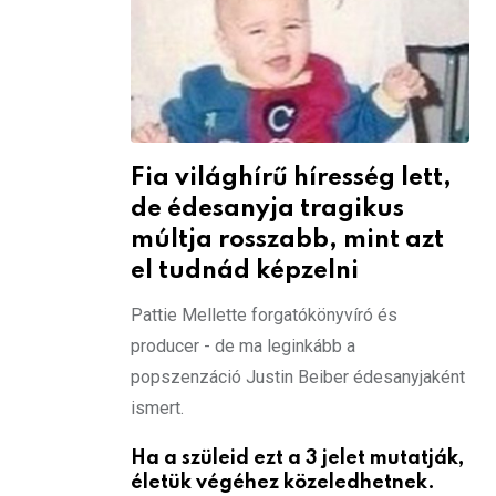
Fia világhírű híresség lett,
de édesanyja tragikus
múltja rosszabb, mint azt
el tudnád képzelni
Pattie Mellette forgatókönyvíró és
producer - de ma leginkább a
popszenzáció Justin Beiber édesanyjaként
ismert.
Ha a szüleid ezt a 3 jelet mutatják,
életük végéhez közeledhetnek.