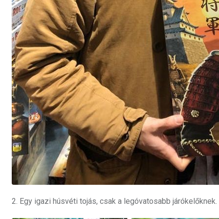
2. Egy igazi húsvéti tojás, csak a legóvatosabb járókelőknek.