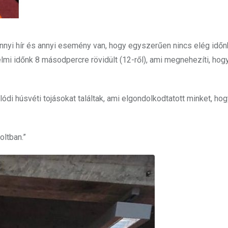
nnyi hír és annyi esemény van, hogy egyszerűen nincs elég időnk
mi időnk 8 másodpercre rövidült (12-ről), ami megnehezíti, hog
lódi húsvéti tojásokat találtak, ami elgondolkodtatott minket, hog
oltban.”