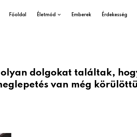
Főoldal
Életmód
Emberek
Érdekesség
olyan dolgokat találtak, hog
eglepetés van még körülött