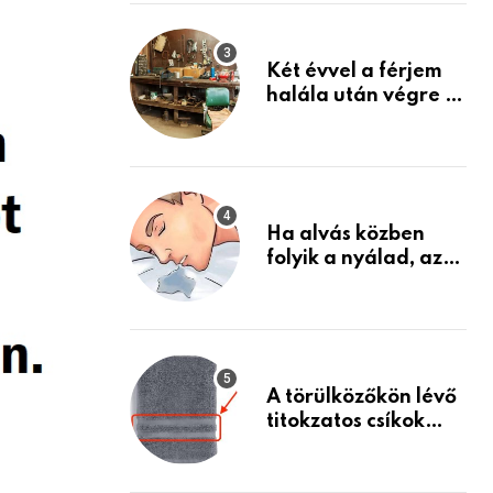
Készülj fel arra, ami
jön
Két évvel a férjem
halála után végre át
mertem nézni a
garázsban lévő
holmiját – amit
találtam,
megváltoztatta az
Ha alvás közben
életemet
folyik a nyálad, az
annak a jele, hogy
az agyad…
A törülközőkön lévő
titokzatos csíkok
valódi célja…