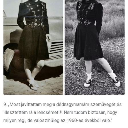
9. „Most javíttattam meg a dédnagymamám szemüvegét és
illesztettem rá a lencsémet!!! Nem tudom biztosan, hogy
milyen régi, de valószínűleg az 1960-as évekből való.”