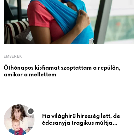
EMBEREK
E
Öthónapos kisfiamat szoptattam a repülőn,
M
amikor a mellettem
l
Fia világhírű híresség lett, de
édesanyja tragikus múltja
rosszabb, mint azt el tudnád
képzelni