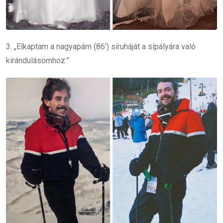
3. „Elkaptam a nagyapám (86′) síruháját a sípályára való
kirándulásomhoz.”