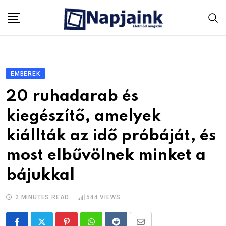
Skip
to
content
EMBEREK
20 ruhadarab és
kiegészítő, amelyek
kiállták az idő próbáját, és
most elbűvölnek minket a
bájukkal
2 MINUTES READ
544
VIEWS