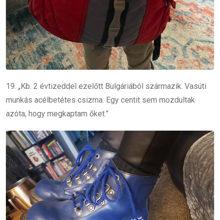
19. „Kb. 2 évtizeddel ezelőtt Bulgáriából származik. Vasúti
munkás acélbetétes csizma. Egy centit sem mozdultak
azóta, hogy megkaptam őket.”