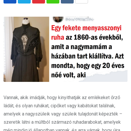
Pinterest
Whatsapp
Reddit
Share
via
Email
Vannak, akik imádják, hogy kinyithatják az emlékeket őrző
ládát, és olyan ruhákat, cipőket vagy kabátokat találnak,
amelyek a nagyszüleik vagy szüleik tulajdonát képezték –
szeretik látni a múltból származó ruhadarabokat, amelyek
még mindig jó állapotban vannak, és arra várnak, hogy újra