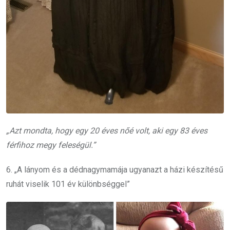
„Azt mondta, hogy egy 20 éves nőé volt, aki egy 83 éves
férfihoz megy feleségül.”
6. „A lányom és a dédnagymamája ugyanazt a házi készítésű
ruhát viselik 101 év különbséggel”