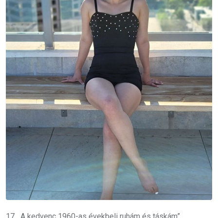
17. „A kedvenc 1960-as évekbeli ruhám és táskám”