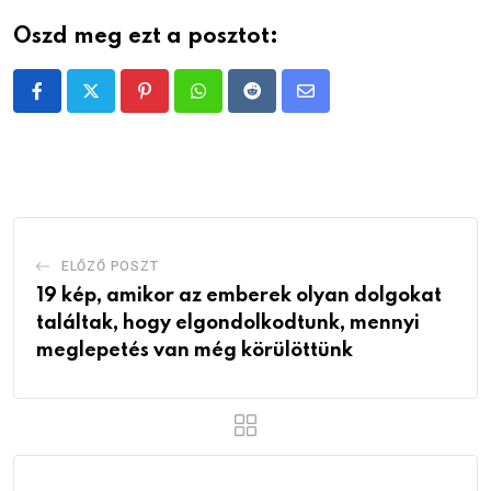
Oszd meg ezt a posztot:
Pinterest
Whatsapp
Reddit
Share
via
Email
ELŐZŐ POSZT
19 kép, amikor az emberek olyan dolgokat
találtak, hogy elgondolkodtunk, mennyi
meglepetés van még körülöttünk