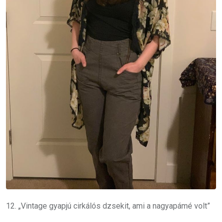
12. „Vintage gyapjú cirkálós dzsekit, ami a nagyapámé volt”