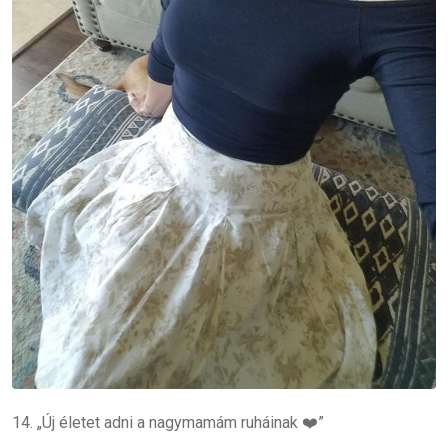
14. „Új életet adni a nagymamám ruháinak ❤️”