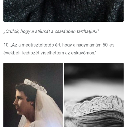
„Örülök, hogy a stílusát a családban tarthatjuk!”
10. „Az a megtiszteltetés ért, hogy a nagymamám 50-es
évekbeli fejdíszét viselhettem az esküvőmön.”