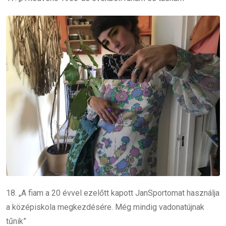
18. „A fiam a 20 évvel ezelőtt kapott JanSportomat használja
a középiskola megkezdésére. Még mindig vadonatújnak
tűnik”