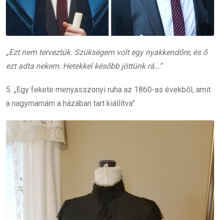
„Ezt nem terveztük. Szükségem volt egy nyakkendőre, és ő
ezt adta nekem. Hetekkel később jöttünk rá…”
5. „Egy fekete menyasszonyi ruha az 1860-as évekből, amit
a nagymamám a házában tart kiállítva”