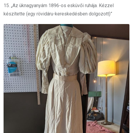
15. „Az üknagyanyám 1896-os esküvői ruhája. Kézzel
készítette (egy rövidáru-kereskedésben dolgozott)”