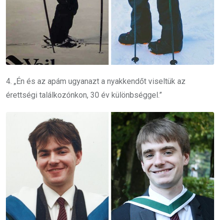
4. „Én és az apám ugyanazt a nyakkendőt viseltük az
érettségi találkozónkon, 30 év különbséggel.”