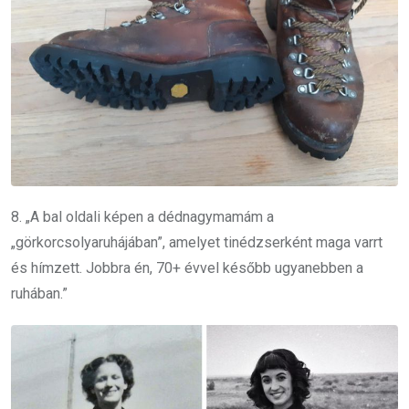
8. „A bal oldali képen a dédnagymamám a
„görkorcsolyaruhájában”, amelyet tinédzserként maga varrt
és hímzett. Jobbra én, 70+ évvel később ugyanebben a
ruhában.”