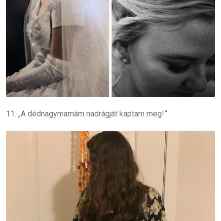
11. „A dédnagymamám nadrágját kaptam meg!”