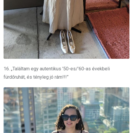
16. „Találtam egy autentikus ’50-es/’60-as évekbeli
fürdőruhát, és tényleg jó rám!!!”