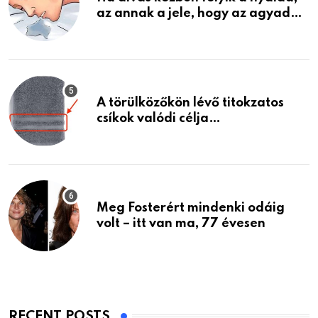
az annak a jele, hogy az agyad…
A törülközőkön lévő titokzatos
csíkok valódi célja…
Meg Fosterért mindenki odáig
volt – itt van ma, 77 évesen
RECENT POSTS