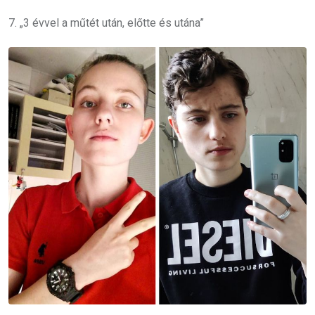
7. „3 évvel a műtét után, előtte és utána”