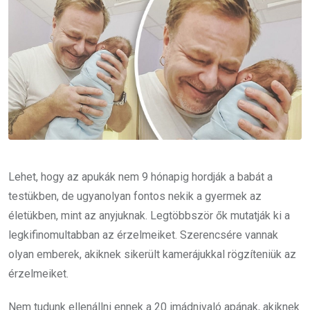
Lehet, hogy az apukák nem 9 hónapig hordják a babát a
testükben, de ugyanolyan fontos nekik a gyermek az
életükben, mint az anyjuknak. Legtöbbször ők mutatják ki a
legkifinomultabban az érzelmeiket. Szerencsére vannak
olyan emberek, akiknek sikerült kamerájukkal rögzíteniük az
érzelmeiket.
Nem tudunk ellenállni ennek a 20 imádnivaló apának, akiknek