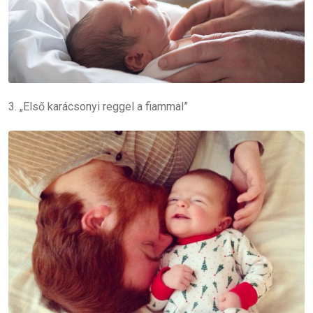
3. „Első karácsonyi reggel a fiammal”