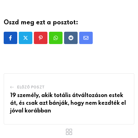
Oszd meg ezt a posztot:
Pinterest
Whatsapp
Reddit
Share
via
Email
ELŐZŐ POSZT
19 személy, akik totális átváltozáson estek
át, és csak azt bánják, hogy nem kezdték el
jóval korábban