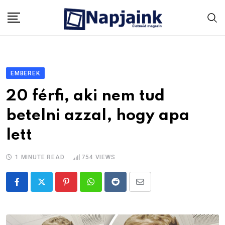
Skip
to
content
EMBEREK
20 férfi, aki nem tud
betelni azzal, hogy apa
lett
1 MINUTE READ
754
VIEWS
Pinterest
Whatsapp
Reddit
Share
via
Email