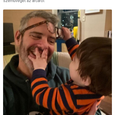
szemüvegét az arcáról.