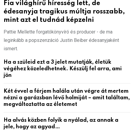
Fia világhírű híresség lett, de
édesanyja tragikus múltja rosszabb,
mint azt el tudnád képzelni
Pattie Mellette forgatókönyvíró és producer - de ma
leginkább a popszenzáció Justin Beiber édesanyjaként
ismert.
Ha a szüleid ezt a 3 jelet mutatják, életük
végéhez közeledhetnek. Készülj fel arra, ami
jön
Két évvel a férjem halála után végre át mertem
nézni a garázsban lévő holmiját – amit találtam,
megváltoztatta az életemet
Ha alvás közben folyik a nyálad, az annak a
jele, hogy az agyad…