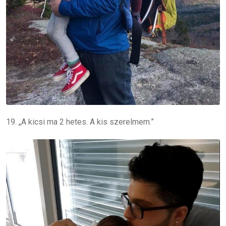
19. „A kicsi ma 2 hetes.
A kis szerelmem
.”