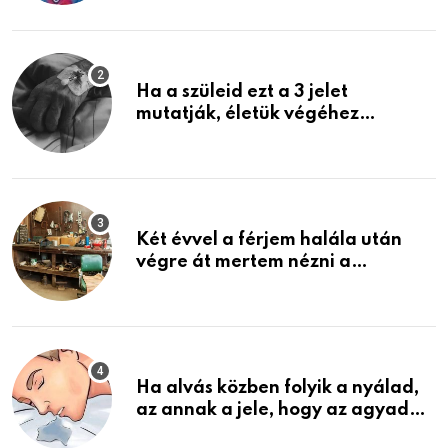
képzelni
Ha a szüleid ezt a 3 jelet
mutatják, életük végéhez
közeledhetnek. Készülj fel arra,
ami jön
Két évvel a férjem halála után
végre át mertem nézni a
garázsban lévő holmiját – amit
találtam, megváltoztatta az
életemet
Ha alvás közben folyik a nyálad,
az annak a jele, hogy az agyad…