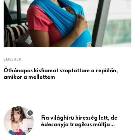
EMBEREK
E
Öthónapos kisfiamat szoptattam a repülőn,
M
amikor a mellettem
l
Fia világhírű híresség lett, de
édesanyja tragikus múltja
rosszabb, mint azt el tudnád