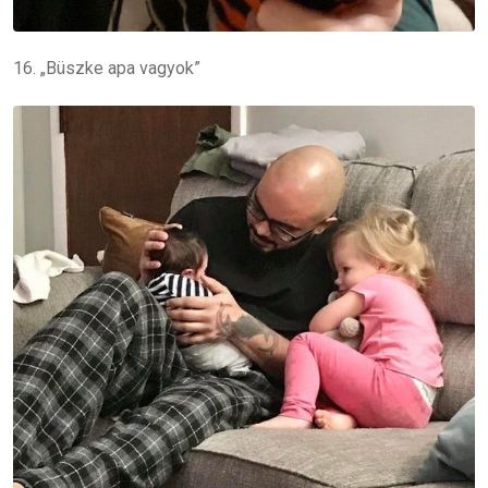
16. „Büszke apa vagyok”