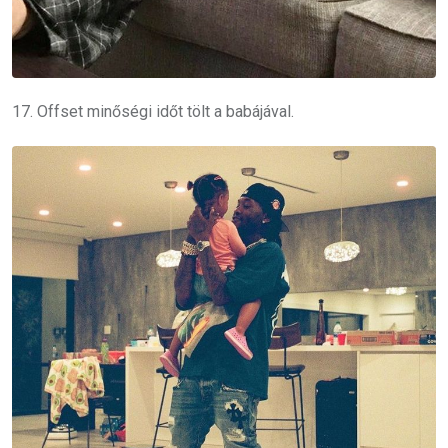
17.
Offset
minőségi időt tölt a babájával.