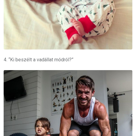
4. “Ki beszélt a vadállat módról?”