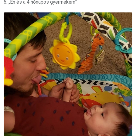
6. „Én és a 4 hónapos gyermekem”