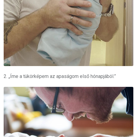
2. „Íme a tükörképem az apaságom első hónapjából.”