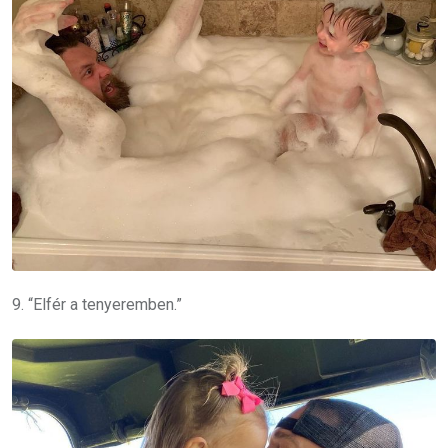
9. “Elfér a tenyeremben.”