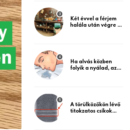
Készülj fel arra, ami
jön
Két évvel a férjem
halála után végre át
mertem nézni a
garázsban lévő
holmiját – amit
találtam,
megváltoztatta az
Ha alvás közben
életemet
folyik a nyálad, az
annak a jele, hogy
az agyad…
A törülközőkön lévő
titokzatos csíkok
valódi célja…