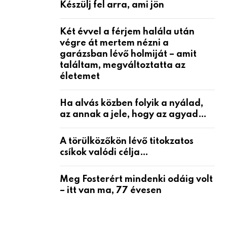
Készülj fel arra, ami jön
Két évvel a férjem halála után
végre át mertem nézni a
garázsban lévő holmiját – amit
találtam, megváltoztatta az
életemet
Ha alvás közben folyik a nyálad,
az annak a jele, hogy az agyad…
A törülközőkön lévő titokzatos
csíkok valódi célja…
Meg Fosterért mindenki odáig volt
– itt van ma, 77 évesen