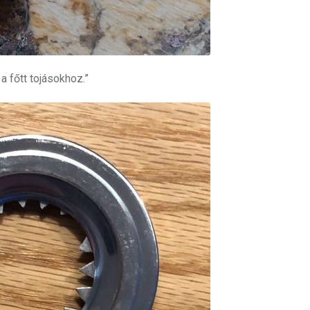
a főtt tojásokhoz.”