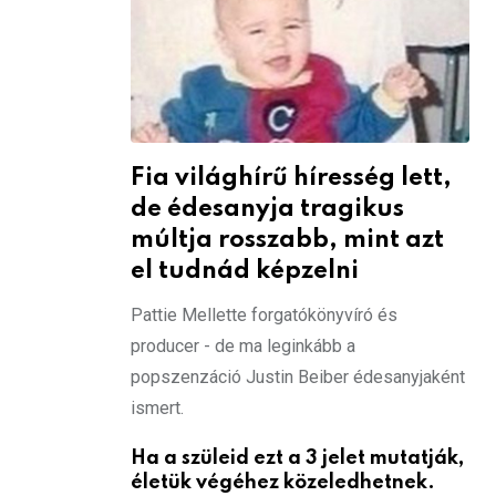
Fia világhírű híresség lett,
de édesanyja tragikus
múltja rosszabb, mint azt
el tudnád képzelni
Pattie Mellette forgatókönyvíró és
producer - de ma leginkább a
popszenzáció Justin Beiber édesanyjaként
ismert.
Ha a szüleid ezt a 3 jelet mutatják,
életük végéhez közeledhetnek.