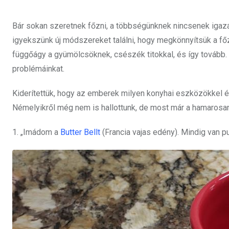
Bár sokan szeretnek főzni, a többségünknek nincsenek igazá
igyekszünk új módszereket találni, hogy megkönnyítsük a főz
függőágy a gyümölcsöknek, csészék titokkal, és így tovább. 
problémáinkat.
Kiderítettük, hogy az emberek milyen konyhai eszközökkel é
Némelyikről még nem is hallottunk, de most már a hamarosa
1. „Imádom a
Butter Bellt
(Francia vajas edény). Mindig van p