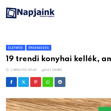
Skip
to
content
ÉLETMÓD
ÉRDEKESSÉG
19 trendi konyhai kellék, am
2 MINUTES READ
647
VIEWS
Pinterest
Whatsapp
Reddit