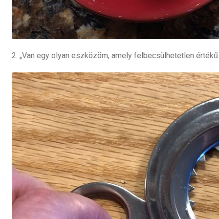
2. „Van egy olyan eszközöm, amely felbecsülhetetlen értékű 