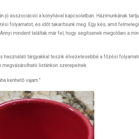
n jó asszociációi a konyhával kapcsolatban. Házimunkának tartju
ési folyamatot, és időt takarítsunk meg. Egy kés, amit felmelegí
Annyi mindent találtak már fel, hogy segítsenek megoldani a mi
s használati tárgyakkal teszik élvezetesebbé a főzési folyamato
n megvásárolható listánkon szerepelnek.
uha kenhető vajam.”