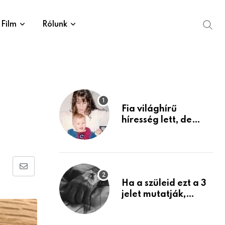
Film
Rólunk
Fia világhírű
híresség lett, de
édesanyja tragikus
múltja rosszabb,
mint azt el tudnád
képzelni
Share
Ha a szüleid ezt a 3
via
jelet mutatják,
Email
életük végéhez
közeledhetnek.