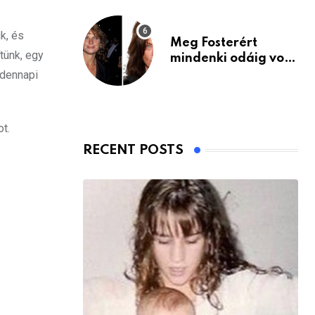
k, és
Meg Fosterért
tünk, egy
mindenki odáig volt
– itt van ma, 77
ndennapi
évesen
t.
RECENT POSTS