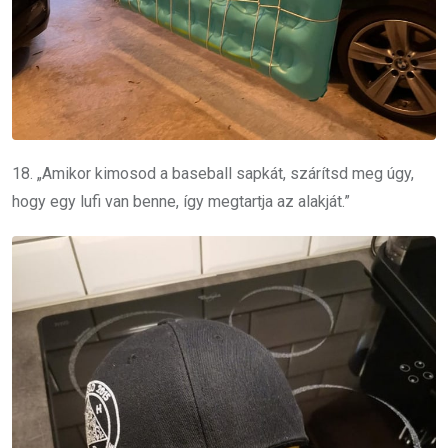
18. „Amikor kimosod a baseball sapkát, szárítsd meg úgy,
hogy egy lufi van benne, így megtartja az alakját.”