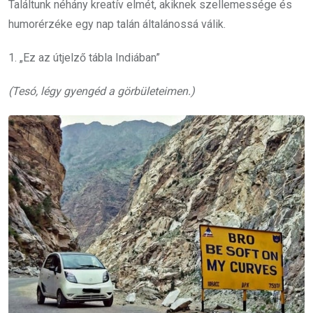
Találtunk néhány kreatív elmét, akiknek szellemessége és
humorérzéke egy nap talán általánossá válik.
1. „Ez az útjelző tábla Indiában”
(Tesó, légy gyengéd a görbületeimen.)