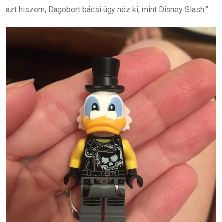
azt hiszem, Dagobert bácsi úgy néz ki, mint Disney Slash.”