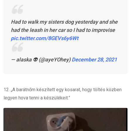
Had to walk my sisters dog yesterday and she
had the leash in her car so I had to improvise
pic.twitter.com/8GEVs6y6Wt
— alaska 👽 (@ayeYOhey)
December 28, 2021
12. „A barátnőm készített egy kosarat,
hogy töltés közben
legyen hova tenni a készülékeit.
”