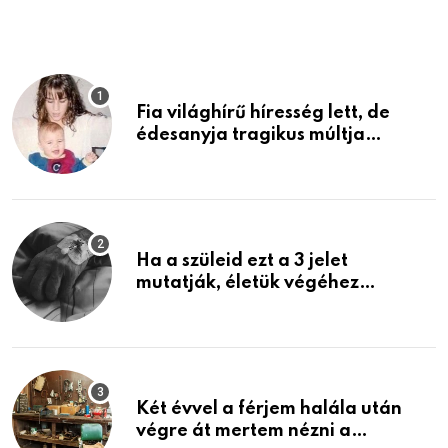
Fia világhírű híresség lett, de
édesanyja tragikus múltja
rosszabb, mint azt el tudnád
képzelni
Ha a szüleid ezt a 3 jelet
mutatják, életük végéhez
közeledhetnek. Készülj fel arra,
ami jön
Két évvel a férjem halála után
végre át mertem nézni a