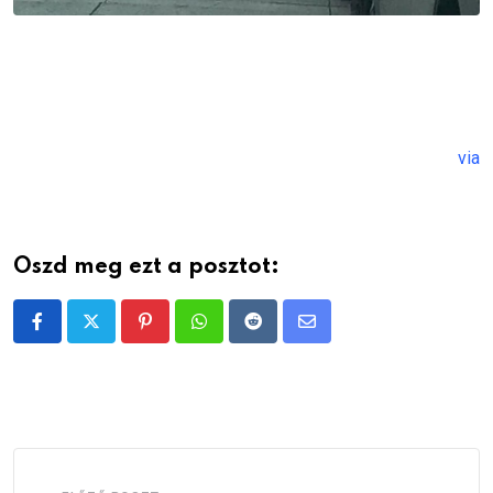
via
Oszd meg ezt a posztot:
Pinterest
Whatsapp
Reddit
Share
via
Email