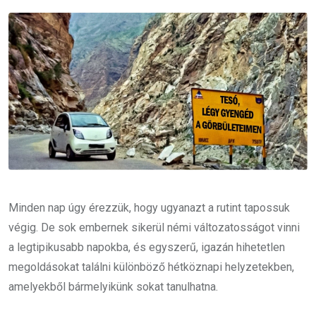
Email
Minden nap úgy érezzük, hogy ugyanazt a rutint tapossuk
végig. De sok embernek sikerül némi változatosságot vinni
a legtipikusabb napokba, és egyszerű, igazán hihetetlen
megoldásokat találni különböző hétköznapi helyzetekben,
amelyekből bármelyikünk sokat tanulhatna.