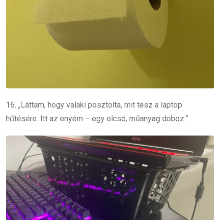
16. „Láttam, hogy valaki posztolta, mit tesz a laptop
hűtésére. Itt az enyém – egy olcsó, műanyag doboz.”