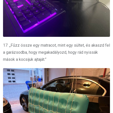
17. „Fűzz össze egy matracot, mint egy sültet, és akaszd fel
a garázsodba, hogy megakadályozd, hogy rád nyissák
mások a kocsijuk ajtaját.”