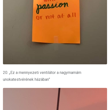
20. „Ez a mennyezeti ventilátor a nagymamám
unokatestvérének házában”