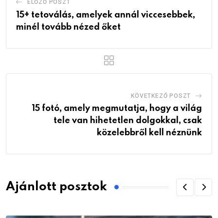
ELŐZŐ POSZT
15+ tetoválás, amelyek annál viccesebbek,
minél tovább nézed őket
KÖVETKEZŐ POSZT
15 fotó, amely megmutatja, hogy a világ
tele van hihetetlen dolgokkal, csak
közelebbről kell néznünk
Ajánlott posztok