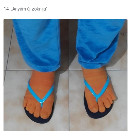
14. „Anyám új zoknija”