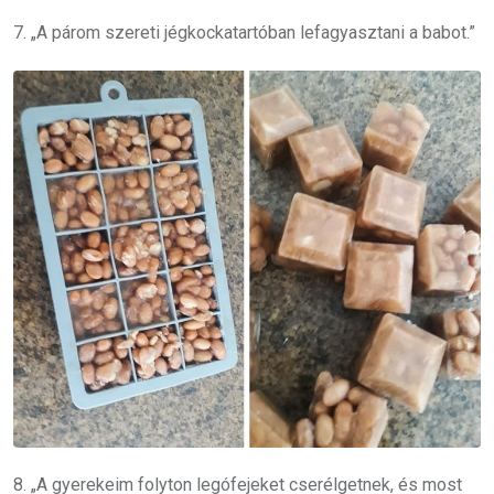
7. „A párom szereti jégkockatartóban lefagyasztani a babot.”
8. „A gyerekeim folyton legófejeket cserélgetnek, és most