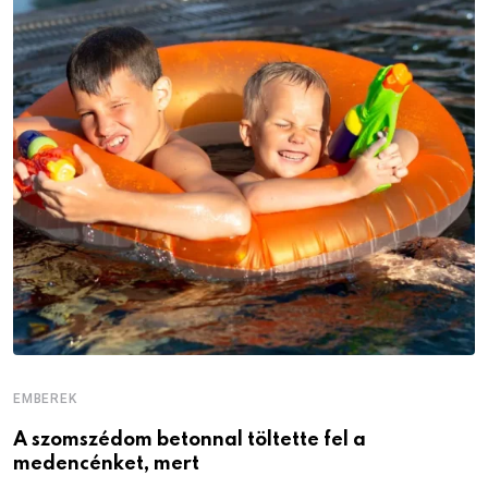
EMBEREK
E
A szomszédom betonnal töltette fel a
Ö
medencénket, mert
a