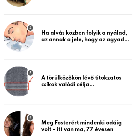
garázsban lévő holmiját – amit
találtam, megváltoztatta az
életemet
Ha alvás közben folyik a nyálad,
az annak a jele, hogy az agyad…
A törülközőkön lévő titokzatos
csíkok valódi célja…
Meg Fosterért mindenki odáig
volt – itt van ma, 77 évesen