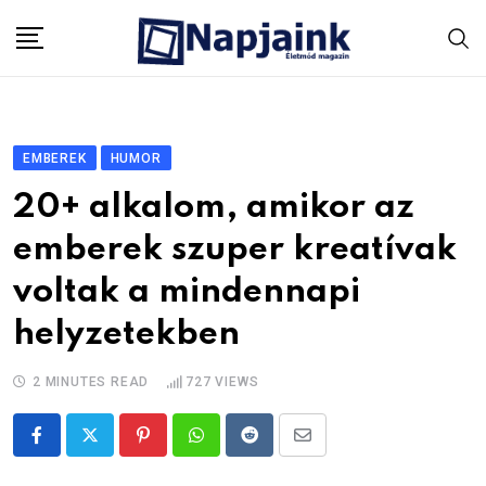
Skip
to
content
EMBEREK
HUMOR
20+ alkalom, amikor az
emberek szuper kreatívak
voltak a mindennapi
helyzetekben
2 MINUTES READ
727
VIEWS
Pinterest
Whatsapp
Reddit
Share
via