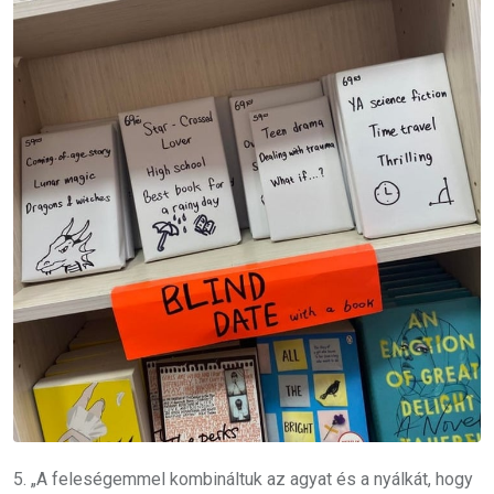
5. „A feleségemmel kombináltuk az agyat és a nyálkát, hogy