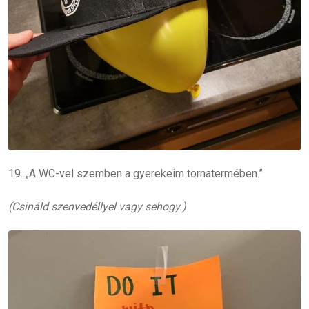
19. „A WC-vel szemben a gyerekeim tornatermében.”
(Csináld szenvedéllyel vagy sehogy.)