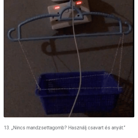
13. „Nincs mandzsettagomb? Használj csavart és anyát.”