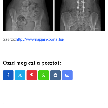
Szerző:
http://www.napjainkportal.hu/
Oszd meg ezt a posztot:
Pinterest
Whatsapp
Reddit
Share
via
Email