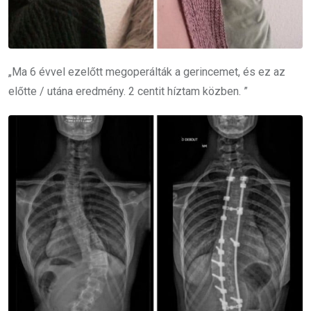
„Ma 6 évvel ezelőtt megoperálták a gerincemet, és ez az
előtte / utána eredmény. 2 centit híztam közben. ”