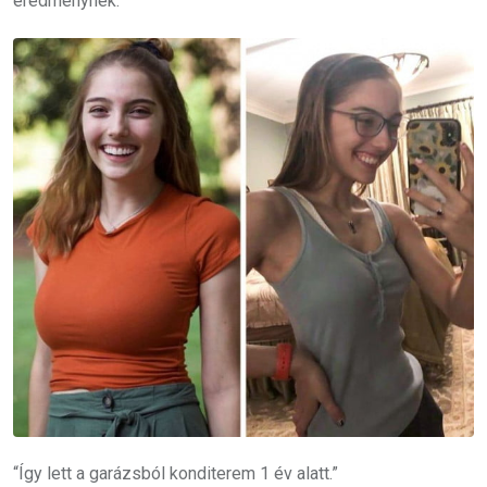
eredménynek. ”
“Így lett a garázsból konditerem 1 év alatt.”