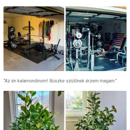
“Az én kalamondinom! Büszke szülőnek érzem magam.”