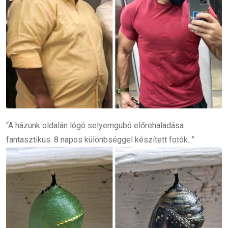
“A házunk oldalán lógó selyemgubó előrehaladása
fantasztikus. 8 napos különbséggel készített fotók. ”