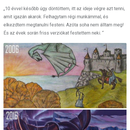
„10 évvel később úgy döntöttem, itt az ideje végre azt tenni,
amit igazán akarok. Felhagytam régi munkámmal, és
elkezdtem megtanulni festeni. Azóta soha nem álltam meg!
És az évek során friss verziókat festettem neki. “