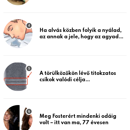
garázsban lévő holmiját – amit
találtam, megváltoztatta az
életemet
Ha alvás közben folyik a nyálad,
az annak a jele, hogy az agyad…
A törülközőkön lévő titokzatos
csíkok valódi célja…
Meg Fosterért mindenki odáig
volt – itt van ma, 77 évesen