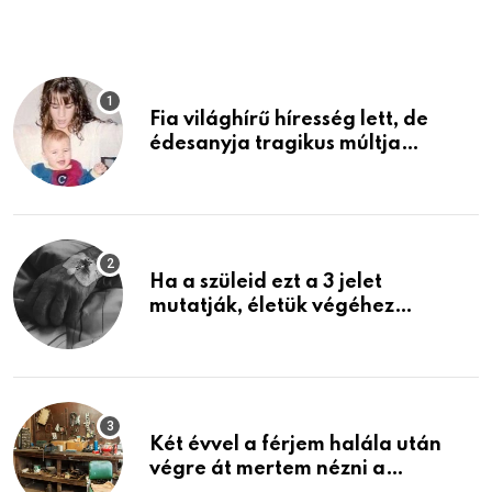
Fia világhírű híresség lett, de
édesanyja tragikus múltja
rosszabb, mint azt el tudnád
képzelni
Ha a szüleid ezt a 3 jelet
mutatják, életük végéhez
közeledhetnek. Készülj fel arra,
ami jön
Két évvel a férjem halála után
végre át mertem nézni a