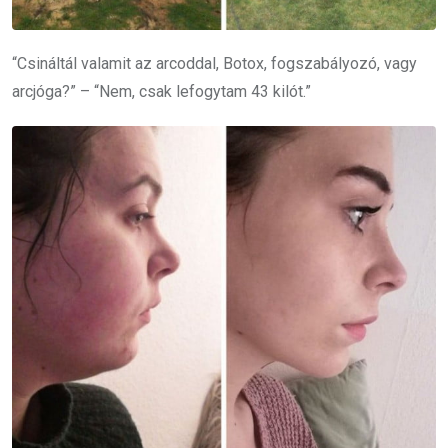
“Csináltál valamit az arcoddal, Botox, fogszabályozó, vagy
arcjóga?” – “Nem, csak lefogytam 43 kilót.”