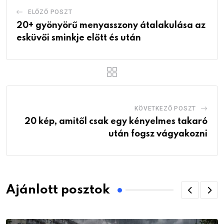
ELŐZŐ POSZT
20+ gyönyörű menyasszony átalakulása az
esküvői sminkje előtt és után
KÖVETKEZŐ POSZT
20 kép, amitől csak egy kényelmes takaró
után fogsz vágyakozni
Ajánlott posztok