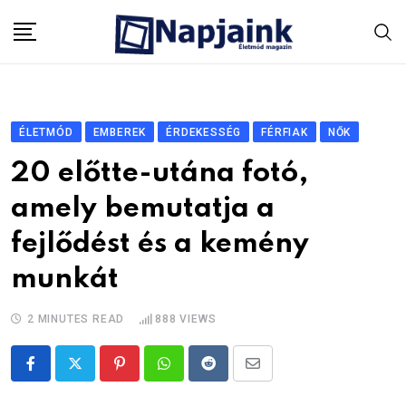
Skip
to
content
ÉLETMÓD
EMBEREK
ÉRDEKESSÉG
FÉRFIAK
NŐK
20 előtte-utána fotó,
amely bemutatja a
fejlődést és a kemény
munkát
2 MINUTES READ
888
VIEWS
Pinterest
Whatsapp
Reddit
Share
via