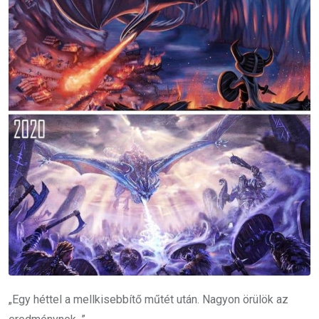
„Egy héttel a mellkisebbítő műtét után. Nagyon örülök az