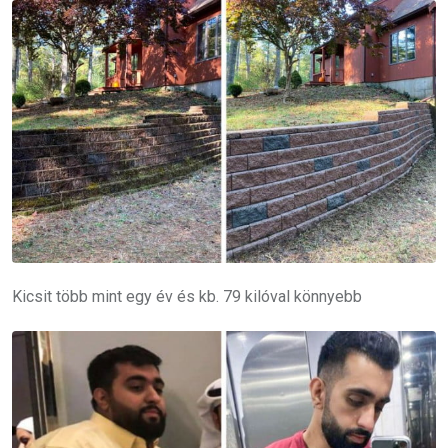
Kicsit több mint egy év és kb. 79 kilóval könnyebb