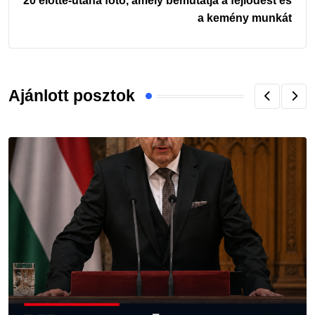
20 előtte-utána fotó, amely bemutatja a fejlődést és
a kemény munkát
Ajánlott posztok