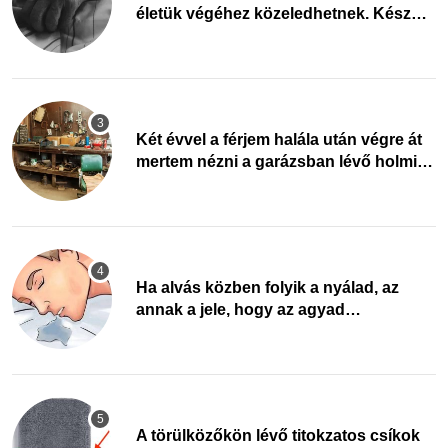
életük végéhez közeledhetnek. Készülj
fel arra, ami jön
Két évvel a férjem halála után végre át
mertem nézni a garázsban lévő holmiját
– amit találtam, megváltoztatta az
életemet
Ha alvás közben folyik a nyálad, az
annak a jele, hogy az agyad…
A törülközőkön lévő titokzatos csíkok