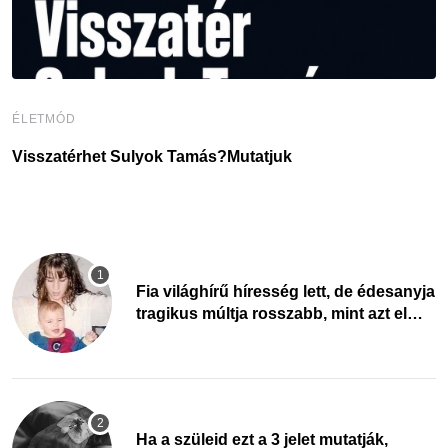
ÉLETMÓD
É
Visszatérhet Sulyok Tamás?Mutatjuk
J
Fia világhírű híresség lett, de édesanyja
tragikus múltja rosszabb, mint azt el
tudnád képzelni
Ha a szüleid ezt a 3 jelet mutatják,