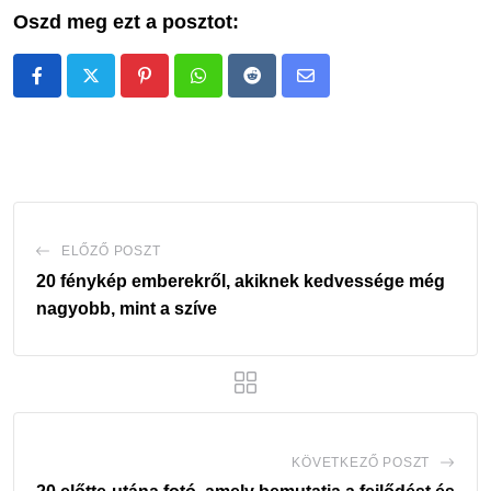
Oszd meg ezt a posztot:
Pinterest
Whatsapp
Reddit
Share
via
Email
ELŐZŐ POSZT
20 fénykép emberekről, akiknek kedvessége még
nagyobb, mint a szíve
KÖVETKEZŐ POSZT