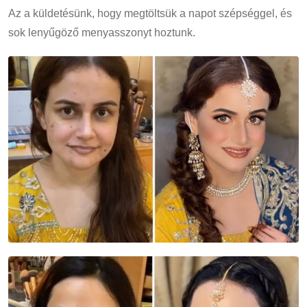
Az a küldetésünk, hogy megtöltsük a napot szépséggel, és
sok lenyűgöző menyasszonyt hoztunk.