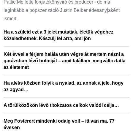
Pattie Mellette forgatókönyvíró és producer - de ma
leginkább a popszenzáció Justin Beiber édesanyjaként
ismert.
Ha a szüleid ezt a 3 jelet mutatják, életük végéhez
közeledhetnek. Készülj fel arra, ami jön
Két évvel a férjem halála után végre át mertem nézni a
garázsban lévő holmiját – amit találtam, megváltoztatta
az életemet
Ha alvás közben folyik a nyálad, az annak a jele, hogy
az agyad…
A törülközőkön lévő titokzatos csíkok valódi célja…
Meg Fosterért mindenki odáig volt – itt van ma, 77
évesen