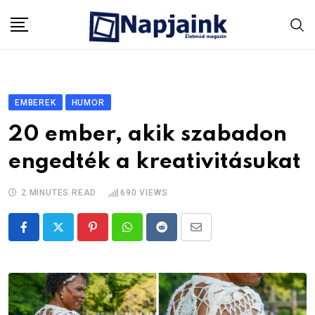
Skip
to
content
EMBEREK
HUMOR
20 ember, akik szabadon
engedték a kreativitásukat
2 MINUTES READ
690
VIEWS
Pinterest
Whatsapp
Reddit
Share
via
Email