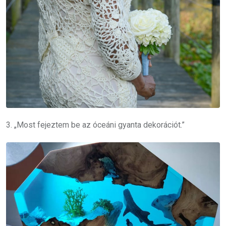
3. „Most fejeztem be az óceáni gyanta dekorációt.”