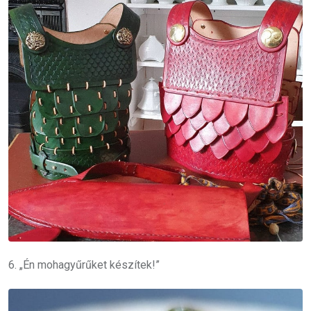
6. „Én mohagyűrűket készítek!”