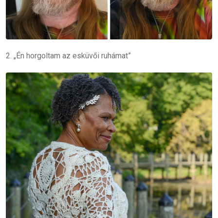
2. „Én horgoltam az esküvői ruhámat”