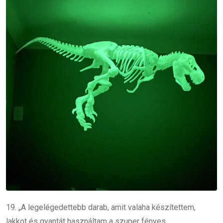
19. „A legelégedettebb darab, amit valaha készítettem,
lakkot és gyantát használtam a szuper fényes