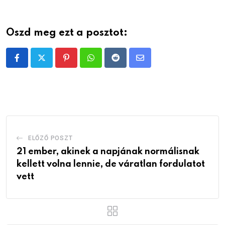
Oszd meg ezt a posztot:
Pinterest
Whatsapp
Reddit
Share
via
Email
ELŐZŐ POSZT
21 ember, akinek a napjának normálisnak
kellett volna lennie, de váratlan fordulatot
vett