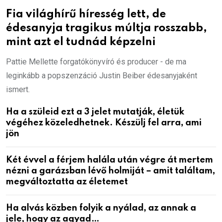
Fia világhírű híresség lett, de
édesanyja tragikus múltja rosszabb,
mint azt el tudnád képzelni
Pattie Mellette forgatókönyvíró és producer - de ma
leginkább a popszenzáció Justin Beiber édesanyjaként
ismert.
Ha a szüleid ezt a 3 jelet mutatják, életük
végéhez közeledhetnek. Készülj fel arra, ami
jön
Két évvel a férjem halála után végre át mertem
nézni a garázsban lévő holmiját – amit találtam,
megváltoztatta az életemet
Ha alvás közben folyik a nyálad, az annak a
jele, hogy az agyad…