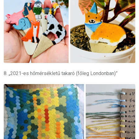
8. „2021-es hőmérsékletű takaró (főleg Londonban)”