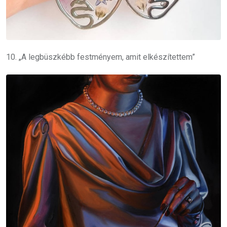
10. „A legbüszkébb festményem, amit elkészítettem”