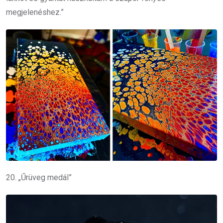
megjelenéshez.”
20. „Űrüveg medál”