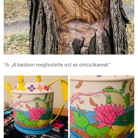
16. „A barátom megfestette ezt az öntözőkannát.”