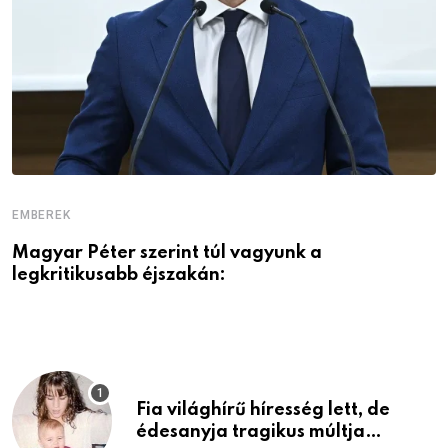
EMBEREK
E
Magyar Péter szerint túl vagyunk a
A
legkritikusabb éjszakán:
Fia világhírű híresség lett, de
édesanyja tragikus múltja