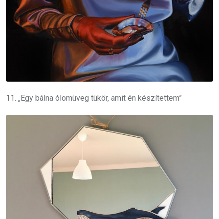
11. „Egy bálna ólomüveg tükör, amit én készítettem”