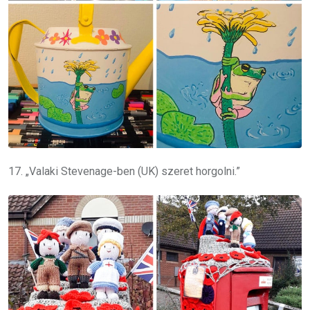
17. „Valaki Stevenage-ben (UK) szeret horgolni.”