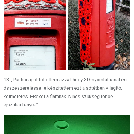
18. „Pár hónapot töltöttem azzal, hogy 3D-nyomtatással és
összeszereléssel elkészítettem ezt a sötétben világító,
kétméteres T-Rexet a fiamnak. Nincs szükség többé
éjszakai fényre.”