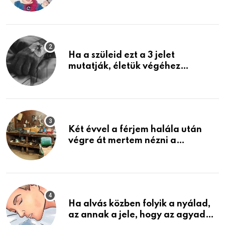
rosszabb, mint azt el tudnád
képzelni
Ha a szüleid ezt a 3 jelet
mutatják, életük végéhez
közeledhetnek. Készülj fel arra,
ami jön
Két évvel a férjem halála után
végre át mertem nézni a
garázsban lévő holmiját – amit
találtam, megváltoztatta az
életemet
Ha alvás közben folyik a nyálad,
az annak a jele, hogy az agyad…