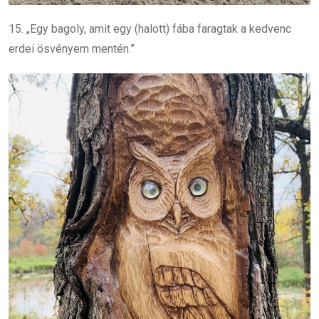
15. „Egy bagoly, amit egy (halott) fába faragtak a kedvenc
erdei ösvényem mentén.”