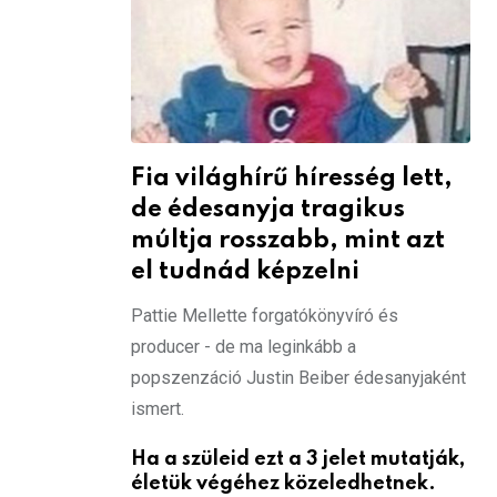
Fia világhírű híresség lett,
de édesanyja tragikus
múltja rosszabb, mint azt
el tudnád képzelni
Pattie Mellette forgatókönyvíró és
producer - de ma leginkább a
popszenzáció Justin Beiber édesanyjaként
ismert.
Ha a szüleid ezt a 3 jelet mutatják,
életük végéhez közeledhetnek.