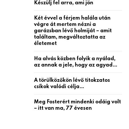
Készülj fel arra, ami jön
Két évvel a férjem halála után
végre át mertem nézni a
garázsban lévő holmiját – amit
találtam, megváltoztatta az
életemet
Ha alvás közben folyik a nyálad,
az annak a jele, hogy az agyad…
A törülközőkön lévő titokzatos
csíkok valódi célja…
Meg Fosterért mindenki odáig volt
– itt van ma, 77 évesen