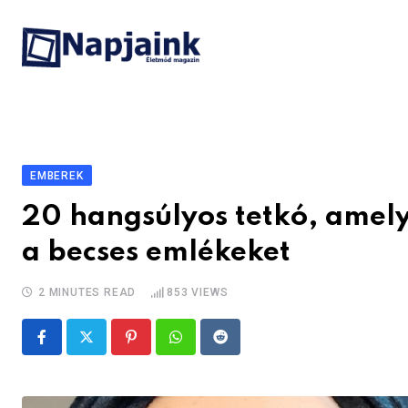
Skip
to
content
EMBEREK
20 hangsúlyos tetkó, amely
a becses emlékeket
2 MINUTES READ
853
VIEWS
Pinterest
Whatsapp
Reddit