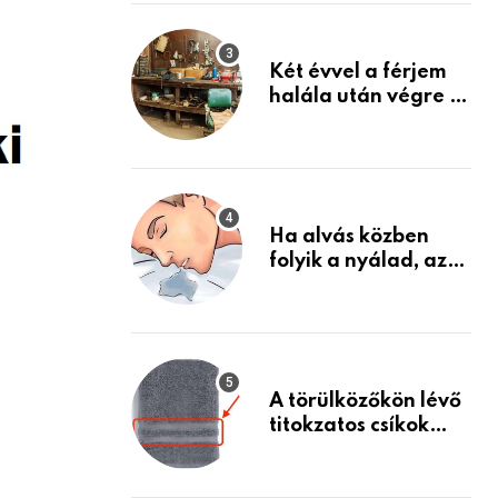
Készülj fel arra, ami
jön
Két évvel a férjem
halála után végre át
mertem nézni a
garázsban lévő
holmiját – amit
találtam,
megváltoztatta az
Ha alvás közben
életemet
folyik a nyálad, az
annak a jele, hogy
az agyad…
A törülközőkön lévő
titokzatos csíkok
valódi célja…