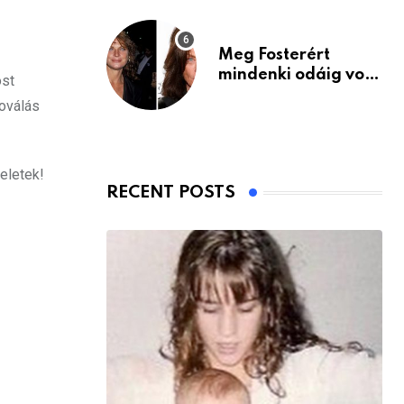
Meg Fosterért
mindenki odáig volt
ost
– itt van ma, 77
oválás
évesen
eletek!
RECENT POSTS