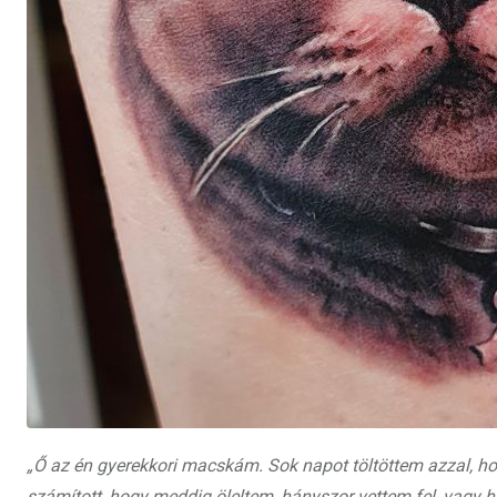
„Ő az én gyerekkori macskám. Sok napot töltöttem azzal, 
számított, hogy meddig öleltem, hányszor vettem fel, vagy h