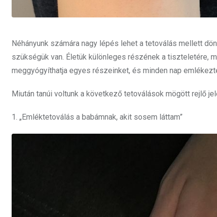
Néhányunk számára nagy lépés lehet a tetoválás mellett dönt
szükségük van. Életük különleges részének a tiszteletére
meggyógyíthatja egyes részeinket, és minden nap emlékeztet
Miután tanúi voltunk a következő tetoválások mögött rejlő j
1. „Emléktetoválás a babámnak, akit sosem láttam”