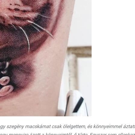
hogy szegény macskámat csak ölelgettem, és könnyeimmel ázta
ogy mennyire ázott a könnyeimtől, ő tűrte. Egyszer sem ellenkeze