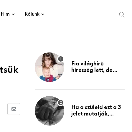
Film
Rólunk
Fia világhírű
tsük
híresség lett, de
édesanyja tragikus
múltja rosszabb,
mint azt el tudnád
képzelni
Ha a szüleid ezt a 3
Share
jelet mutatják,
életük végéhez
via
közeledhetnek.
Email