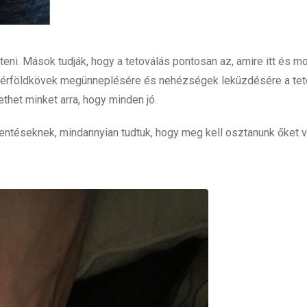
eni. Mások tudják, hogy a tetoválás pontosan az, amire itt és m
, mérföldkövek megünneplésére és nehézségek leküzdésére a tet
het minket arra, hogy minden jó.
elentéseknek, mindannyian tudtuk, hogy meg kell osztanunk őket v