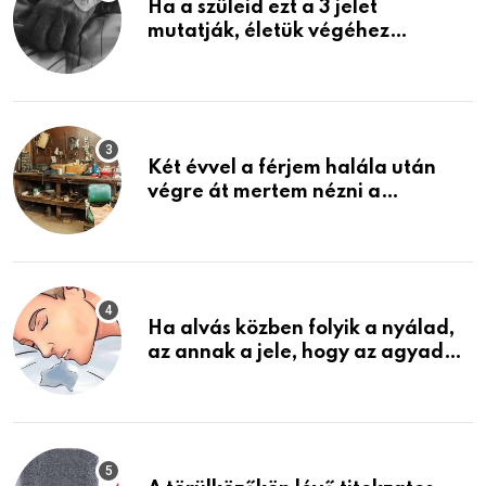
Ha a szüleid ezt a 3 jelet
mutatják, életük végéhez
közeledhetnek. Készülj fel arra,
ami jön
Két évvel a férjem halála után
végre át mertem nézni a
garázsban lévő holmiját – amit
találtam, megváltoztatta az
életemet
Ha alvás közben folyik a nyálad,
az annak a jele, hogy az agyad…