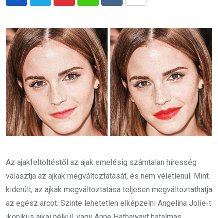
Pinterest
Whatsapp
Reddit
Share
via
Email
Az ajakfeltöltéstől az ajak emelésig számtalan híresség
választja az ajkak megváltoztatását, és nem véletlenül. Mint
kiderült, az ajkak megváltoztatása teljesen megváltoztathatja
az egész arcot. Szinte lehetetlen elképzelni Angelina Jolie-t
ikonikus ajkai nélkül, vagy Anne Hathawayt hatalmas,