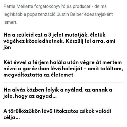
Pattie Mellette forgatókönyvíró és producer - de ma
leginkább a popszenzáció Justin Beiber édesanyjaként
ismert.
Ha a szüleid ezt a 3 jelet mutatják, életük
végéhez közeledhetnek. Készülj fel arra, ami
jön
Két évvel a férjem halála után végre át mertem
nézni a garázsban lévő holmiját – amit találtam,
megváltoztatta az életemet
Ha alvás közben folyik a nyálad, az annak a
jele, hogy az agyad…
A törülközőkön lévő titokzatos csíkok valódi
célja…