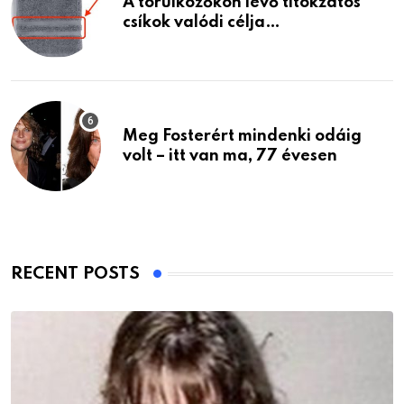
A törülközőkön lévő titokzatos
csíkok valódi célja…
Meg Fosterért mindenki odáig
volt – itt van ma, 77 évesen
RECENT POSTS