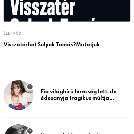
ÉLETMÓD
É
Visszatérhet Sulyok Tamás?Mutatjuk
J
p
Fia világhírű híresség lett, de
édesanyja tragikus múltja
rosszabb, mint azt el tudnád
képzelni