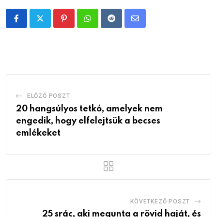
Pinterest
Whatsapp
Reddit
Share
via
Email
ELŐZŐ POSZT
20 hangsúlyos tetkó, amelyek nem
engedik, hogy elfelejtsük a becses
emlékeket
KÖVETKEZŐ POSZT
25 srác, aki megunta a rövid haját, és