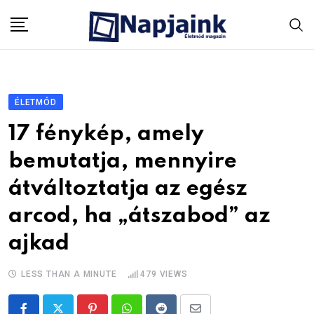
Skip
to
content
ÉLETMÓD
17 fénykép, amely
bemutatja, mennyire
átváltoztatja az egész
arcod, ha „átszabod” az
ajkad
LESS THAN A MINUTE
479
VIEWS