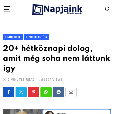
Skip
to
content
EMBEREK
ÉRDEKESSÉG
20+ hétköznapi dolog,
amit még soha nem láttunk
így
2 MINUTES READ
1694
VIEWS
Pinterest
Whatsapp
Reddit
Share
via
Email