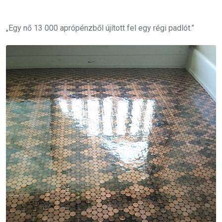
„Egy nő 13 000 aprópénzből újított fel egy régi padlót.”