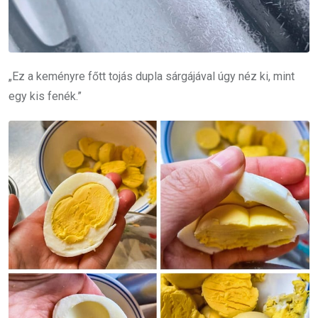
„Ez a keményre főtt tojás dupla sárgájával úgy néz ki, mint
egy kis fenék.”