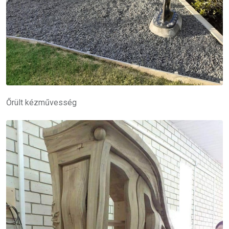
Őrült kézművesség