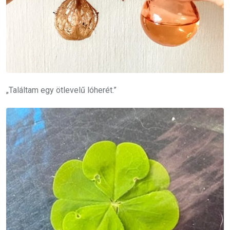
„Találtam egy ötlevelű lóherét.”