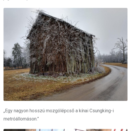
„Egy nagyon hosszú mozgólépcső a kínai Csungking-i
metróállomáson.”