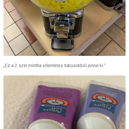
„Ez a 2 szín mintha ellentétes tubusokból jönne ki.”