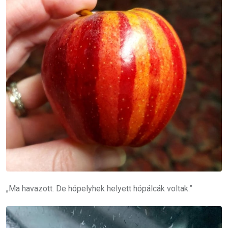
„Ma havazott. De hópelyhek helyett hópálcák voltak.”