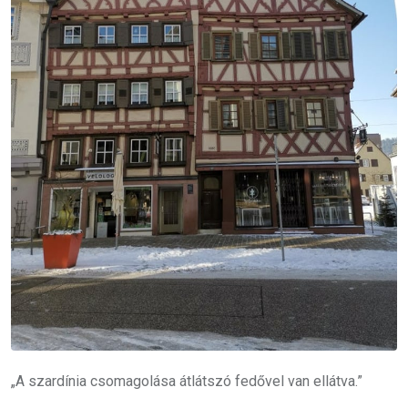
„A szardínia csomagolása átlátszó fedővel van ellátva.”