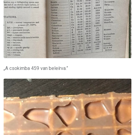
„A csokimba 459 van beleírva.”