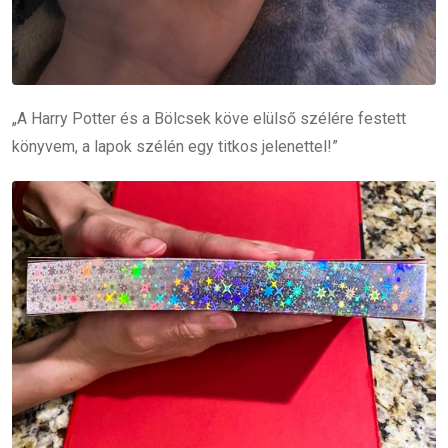
„A Harry Potter és a Bölcsek köve elülső szélére festett
könyvem, a lapok szélén egy titkos jelenettel!”