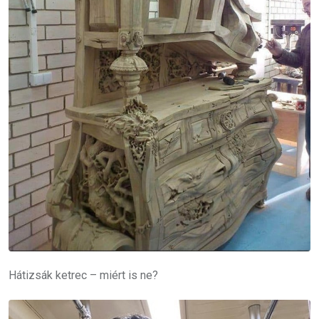
Hátizsák ketrec – miért is ne?