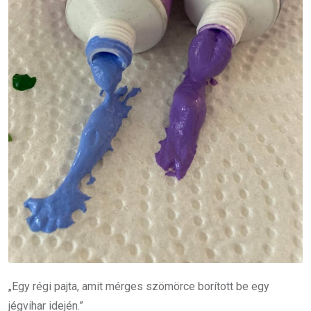
„Egy régi pajta, amit mérges szömörce borított be egy
jégvihar idején.”