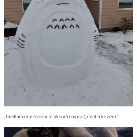
„Találtam egy majdnem akkora chipset, mint a kezem.”