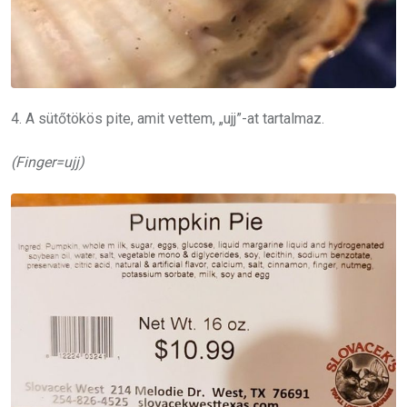
4. A sütőtökös pite, amit vettem, „ujj”-at tartalmaz.
(Finger=ujj)