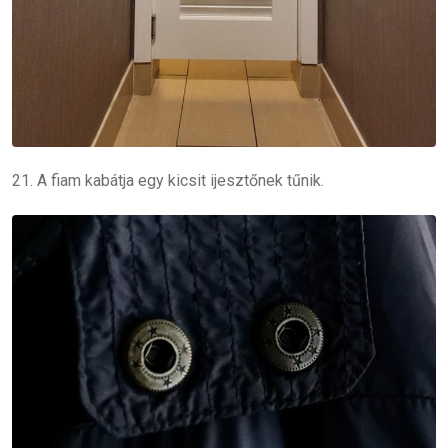
21. A fiam kabátja egy kicsit ijesztőnek tűnik.