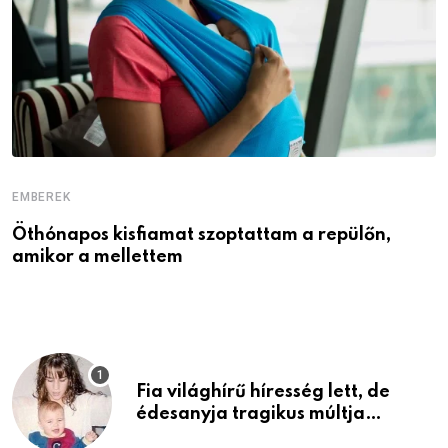
EMBEREK
E
Öthónapos kisfiamat szoptattam a repülőn,
M
amikor a mellettem
l
Fia világhírű híresség lett, de
édesanyja tragikus múltja
rosszabb, mint azt el tudnád