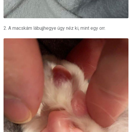
2. A macskám lábujjhegye úgy néz ki, mint egy orr.