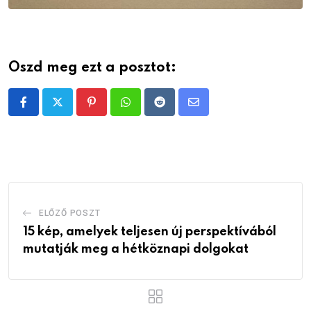
Oszd meg ezt a posztot:
Pinterest
Whatsapp
Reddit
Share
via
Email
ELŐZŐ POSZT
15 kép, amelyek teljesen új perspektívából
mutatják meg a hétköznapi dolgokat