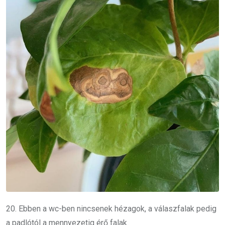
20. Ebben a wc-ben
nincsenek hézagok, a válaszfalak pedig
a padlótól a mennyezetig érő falak.