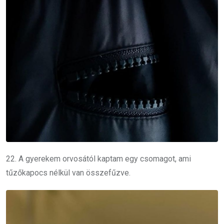
22. A gyerekem orvosától kaptam egy csomagot, ami
tűzőkapocs nélkül van összefűzve.