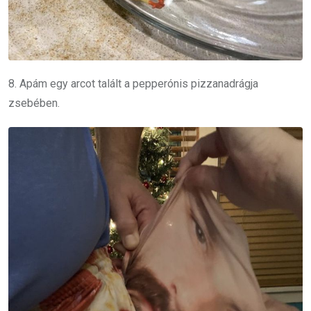
8. Apám egy arcot talált a pepperónis pizzanadrágja
zsebében.