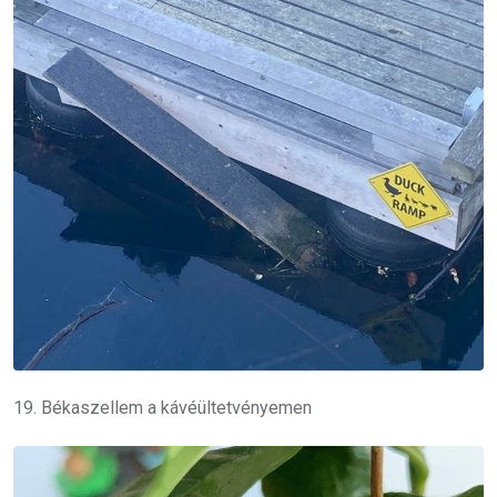
19. Békaszellem a kávéültetvényemen