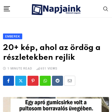
Skip
to
content
EMBEREK
20+ kép, ahol az ördög a
részletekben rejlik
1 MINUTE READ
651
VIEWS
Pinterest
Whatsapp
Reddit
Share
via
Email