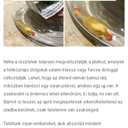
Néha a részletek teljesen megváltoztatják a játékot, amelyek
a hétköznapi dolgokat valami klassz vagy furcsa dologgá
változtatják. Lehet, hogy az ételed némán bámul rád,
miközben kávézol egy olyan pitével, amiben egy ujj van. A
zsebeidet is érdemes lehet ellenőrizni, ki tudja, mi van ott.
Bármit is teszel, az apró meglepetések elkerülhetetlenül az
utadba kerülnek, csak türelemre van szükséged.
Találtunk olyan embereket, akik abszolút mindent