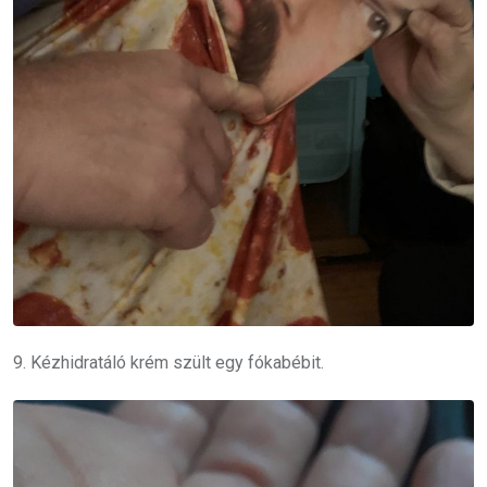
9. Kézhidratáló krém szült egy fókabébit.