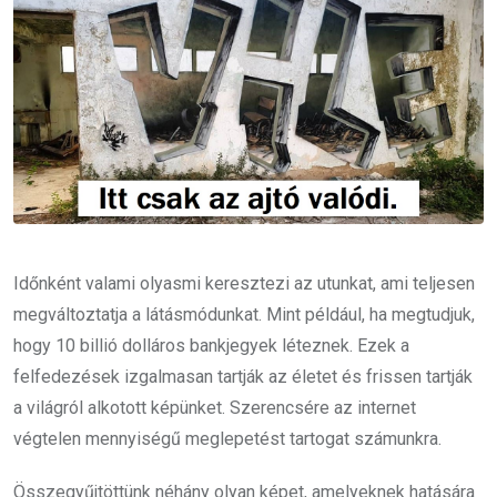
Időnként valami olyasmi keresztezi az utunkat, ami teljesen
megváltoztatja a látásmódunkat. Mint például, ha megtudjuk,
hogy 10 billió dolláros bankjegyek léteznek. Ezek a
felfedezések izgalmasan tartják az életet és frissen tartják
a világról alkotott képünket. Szerencsére az internet
végtelen mennyiségű meglepetést tartogat számunkra.
Összegyűjtöttünk néhány olyan képet, amelyeknek hatására