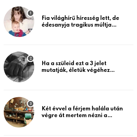
Fia világhírű híresség lett, de
édesanyja tragikus múltja
rosszabb, mint azt el tudnád
képzelni
Ha a szüleid ezt a 3 jelet
mutatják, életük végéhez
közeledhetnek. Készülj fel arra,
ami jön
Két évvel a férjem halála után
végre át mertem nézni a
garázsban lévő holmiját – amit
találtam, megváltoztatta az
életemet