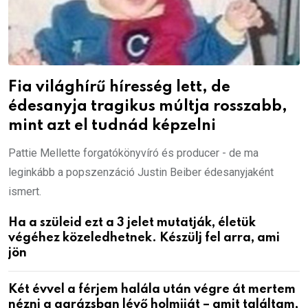
Fia világhírű híresség lett, de
édesanyja tragikus múltja rosszabb,
mint azt el tudnád képzelni
Pattie Mellette forgatókönyvíró és producer - de ma
leginkább a popszenzáció Justin Beiber édesanyjaként
ismert.
Ha a szüleid ezt a 3 jelet mutatják, életük
végéhez közeledhetnek. Készülj fel arra, ami
jön
Két évvel a férjem halála után végre át mertem
nézni a garázsban lévő holmiját – amit találtam,