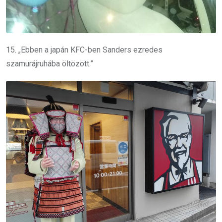
15. „Ebben a japán KFC-ben Sanders ezredes
szamurájruhába öltözött.”