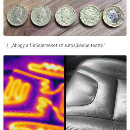
11. „Ahogy a fűtőelemeket az autósülésbe teszik”