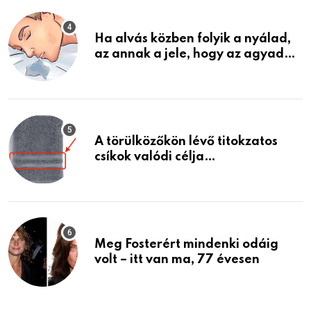
Ha alvás közben folyik a nyálad,
az annak a jele, hogy az agyad…
A törülközőkön lévő titokzatos
csíkok valódi célja…
Meg Fosterért mindenki odáig
volt – itt van ma, 77 évesen