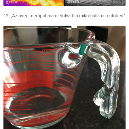
12. „Az üveg mérőpoharam elolvadt a mikrohullámú sütőben.”