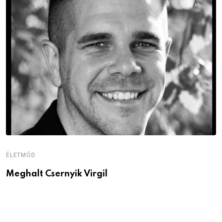
ÉLETMÓD
É
Meghalt Csernyik Virgil
M
v