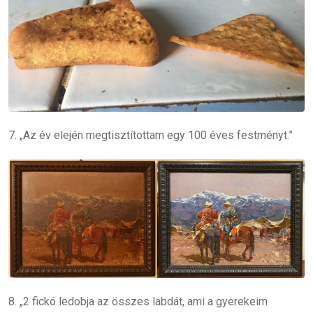
7. „Az év elején megtisztítottam egy 100 éves festményt.”
8. „2 fickó ledobja az összes labdát, ami a gyerekeim