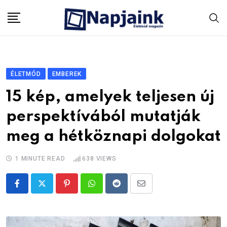
Skip
to
content
ÉLETMÓD
EMBEREK
15 kép, amelyek teljesen új
perspektívából mutatják
meg a hétköznapi dolgokat
1 MINUTE READ
638
VIEWS
Pinterest
Whatsapp
Reddit
Share
via
Email