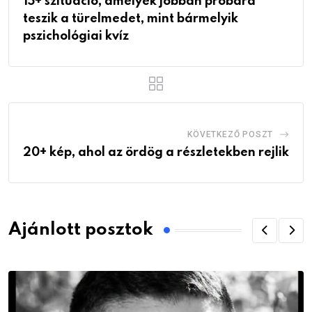
15+ szituáció, amelyek jobban próbára
teszik a türelmedet, mint bármelyik
pszichológiai kvíz
KÖVETKEZŐ POSZT
20+ kép, ahol az ördög a részletekben rejlik
Ajánlott posztok