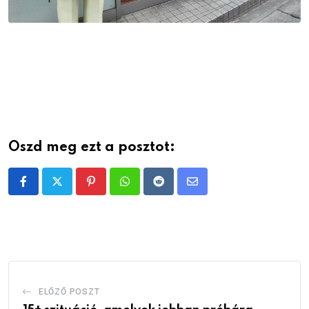
Oszd meg ezt a posztot:
Pinterest
Whatsapp
Reddit
Share
via
Email
ELŐZŐ POSZT