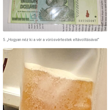
5. „Hogyan néz ki a vér a vörösvértestek eltávolításával”