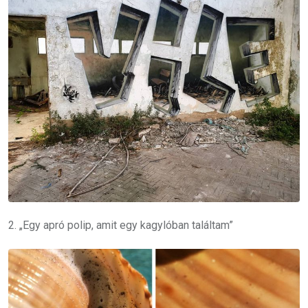
2. „Egy apró polip, amit egy kagylóban találtam”