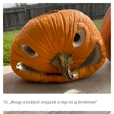
10. „Ahogy a királynő öregszik a régi és új érméimen”