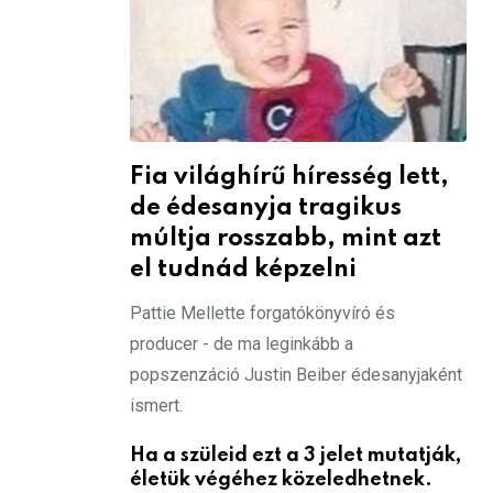
Fia világhírű híresség lett,
de édesanyja tragikus
múltja rosszabb, mint azt
el tudnád képzelni
Pattie Mellette forgatókönyvíró és
producer - de ma leginkább a
popszenzáció Justin Beiber édesanyjaként
ismert.
Ha a szüleid ezt a 3 jelet mutatják,
életük végéhez közeledhetnek.