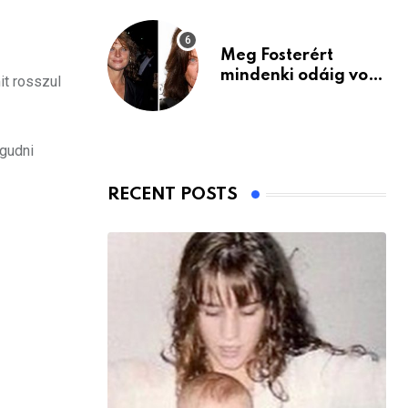
Meg Fosterért
mindenki odáig volt
it rosszul
– itt van ma, 77
évesen
agudni
RECENT POSTS