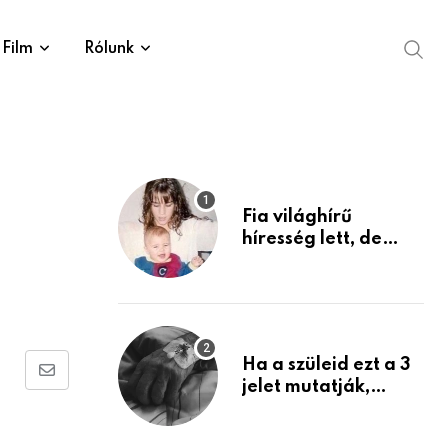
Film
Rólunk
Fia világhírű
híresség lett, de
édesanyja tragikus
múltja rosszabb,
mint azt el tudnád
képzelni
Ha a szüleid ezt a 3
Share
jelet mutatják,
életük végéhez
via
közeledhetnek.
Email