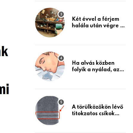
Készülj fel arra, ami
jön
Két évvel a férjem
halála után végre át
mertem nézni a
garázsban lévő
holmiját – amit
találtam,
megváltoztatta az
Ha alvás közben
életemet
folyik a nyálad, az
annak a jele, hogy
az agyad…
A törülközőkön lévő
titokzatos csíkok
valódi célja…