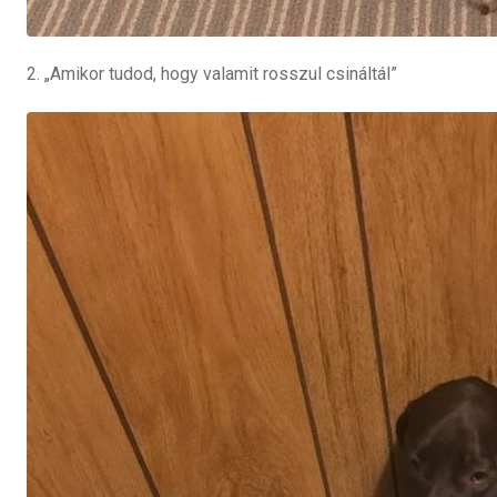
2. „Amikor tudod, hogy valamit rosszul csináltál”