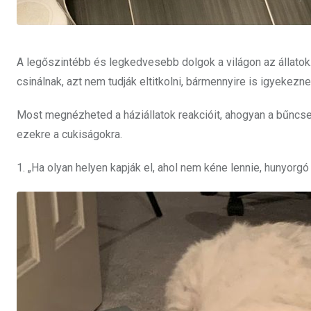
A legőszintébb és legkedvesebb dolgok a világon az állatok.
csinálnak, azt nem tudják eltitkolni, bármennyire is igyekezne
Most megnézheted a háziállatok reakcióit, ahogyan a bűncs
ezekre a cukiságokra.
1. „Ha olyan helyen kapják el, ahol nem kéne lennie, hunyorg