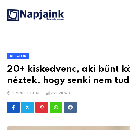
Skip
to
content
ÁLLATOK
20+ kiskedvenc, aki bűnt kö
néztek, hogy senki nem tud
1 MINUTE READ
751
VIEWS
Pinterest
Whatsapp
Reddit