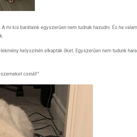
 A mi kis barátaink egyszerűen nem tudnak hazudni. És ha valam
k.
elekmény helyszínén elkapták őket. Egyszerűen nem tudunk har
ó szemeket csinál!”