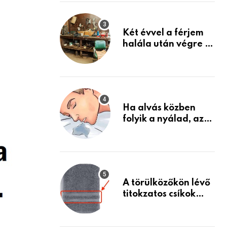
Készülj fel arra, ami
jön
Két évvel a férjem
halála után végre át
mertem nézni a
garázsban lévő
holmiját – amit
találtam,
megváltoztatta az
Ha alvás közben
életemet
folyik a nyálad, az
annak a jele, hogy
az agyad…
A törülközőkön lévő
titokzatos csíkok
valódi célja…