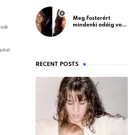
Meg Fosterért
mindenki odáig volt
osak
– itt van ma, 77
évesen
gokat
RECENT POSTS