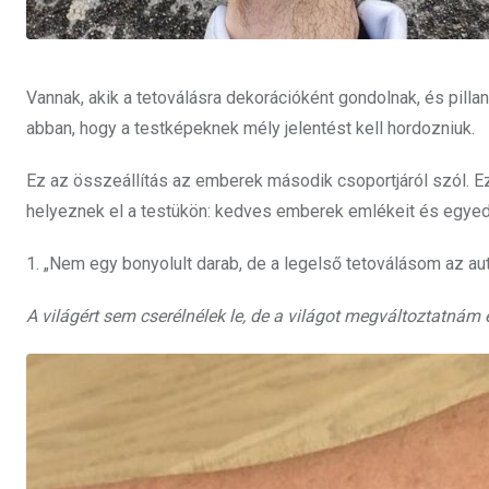
Vannak, akik a tetoválásra dekorációként gondolnak, és pill
abban, hogy a testképeknek mély jelentést kell hordozniuk.
Ez az összeállítás az emberek második csoportjáról szól. Ez
helyeznek el a testükön: kedves emberek emlékeit és egyedi
1. „Nem egy bonyolult darab, de a legelső tetoválásom az au
A világért sem cserélnélek le, de a világot megváltoztatnám 