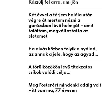
Készülj fel arra, ami jön
Két évvel a férjem halála után
végre át mertem nézni a
garázsban lévő holmiját – amit
találtam, megváltoztatta az
életemet
Ha alvás közben folyik a nyálad,
az annak a jele, hogy az agyad…
A törülközőkön lévő titokzatos
csíkok valódi célja…
Meg Fosterért mindenki odáig volt
– itt van ma, 77 évesen