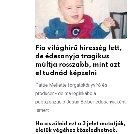
Fia világhírű híresség lett,
de édesanyja tragikus
múltja rosszabb, mint azt
el tudnád képzelni
Pattie Mellette forgatókönyvíró és
producer - de ma leginkább a
popszenzáció Justin Beiber édesanyjaként
ismert.
Ha a szüleid ezt a 3 jelet mutatják,
életük végéhez közeledhetnek.