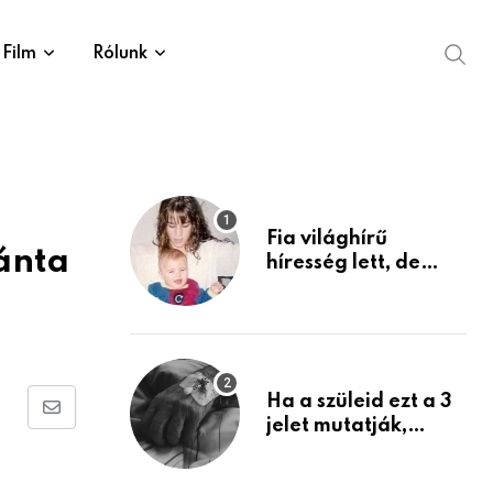
Film
Rólunk
Fia világhírű
ánta
híresség lett, de
édesanyja tragikus
múltja rosszabb,
mint azt el tudnád
képzelni
Ha a szüleid ezt a 3
Share
jelet mutatják,
életük végéhez
via
közeledhetnek.
Email