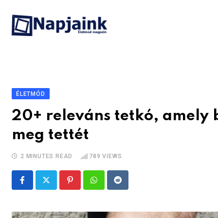
Skip
to
content
ÉLETMÓD
20+ releváns tetkó, amely 
meg tettét
2 MINUTES READ
789
VIEWS
Pinterest
Whatsapp
Reddit