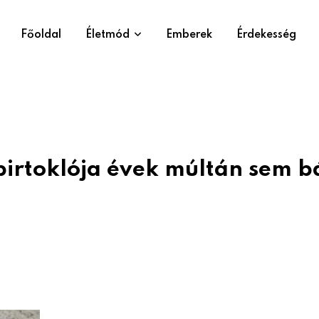
Főoldal
Életmód
Emberek
Érdekesség
birtoklója évek múltán sem b