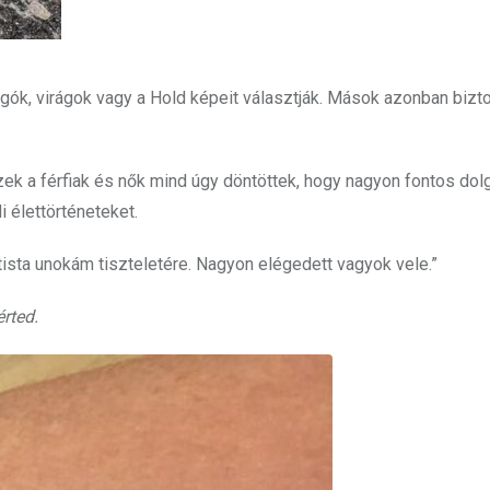
angók, virágok vagy a Hold képeit választják. Mások azonban bizt
ek a férfiak és nők mind úgy döntöttek, hogy nagyon fontos dol
 élettörténeteket.
tista unokám tiszteletére. Nagyon elégedett vagyok vele.”
érted.