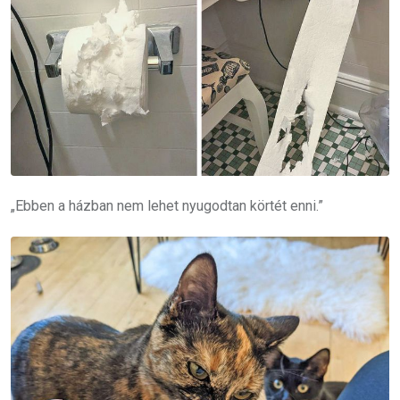
„Ebben a házban nem lehet nyugodtan körtét enni.”