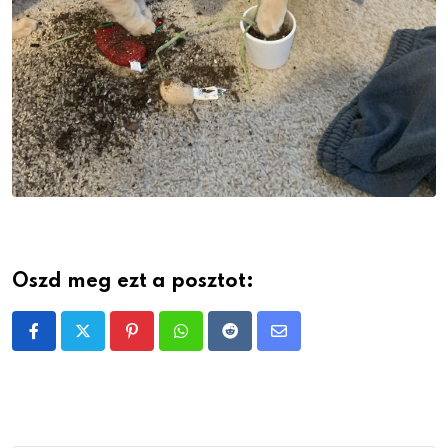
Oszd meg ezt a posztot:
Pinterest
Whatsapp
Reddit
Share
via
Email