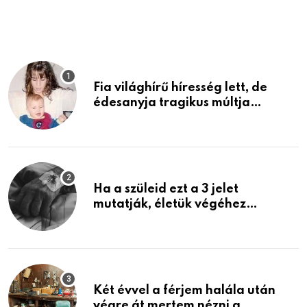
Fia világhírű híresség lett, de
édesanyja tragikus múltja
rosszabb, mint azt el tudnád
képzelni
Ha a szüleid ezt a 3 jelet
mutatják, életük végéhez
közeledhetnek. Készülj fel arra,
ami jön
Két évvel a férjem halála után
végre át mertem nézni a