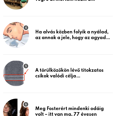
garázsban lévő holmiját – amit
találtam, megváltoztatta az
életemet
Ha alvás közben folyik a nyálad,
az annak a jele, hogy az agyad…
A törülközőkön lévő titokzatos
csíkok valódi célja…
Meg Fosterért mindenki odáig
volt – itt van ma, 77 évesen