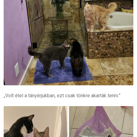
„Volt étel a tányérjukban, ezt csak tönkre akarták tenni.”