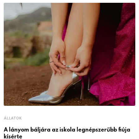
ÁLLATOK
Á
A lányom báljára az iskola legnépszerűbb fiúja
I
kísérte
M