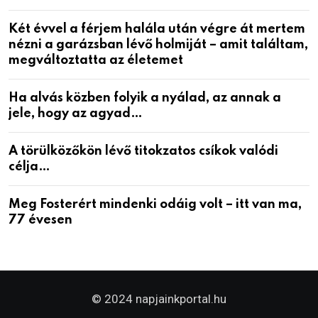
Két évvel a férjem halála után végre át mertem
nézni a garázsban lévő holmiját – amit találtam,
megváltoztatta az életemet
Ha alvás közben folyik a nyálad, az annak a
jele, hogy az agyad…
A törülközőkön lévő titokzatos csíkok valódi
célja…
Meg Fosterért mindenki odáig volt – itt van ma,
77 évesen
© 2024 napjainkportal.hu