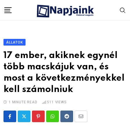
Skip
to
content
ÁLLATOK
17 ember, akiknek egynél
több macskájuk van, és
most a következményekkel
kell számolniuk
1 MINUTE READ
511
VIEWS
Pinterest
Whatsapp
Reddit
Share
via