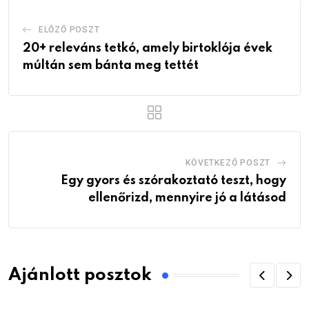
ELŐZŐ POSZT
20+ releváns tetkó, amely birtoklója évek
múltán sem bánta meg tettét
KÖVETKEZŐ POSZT
Egy gyors és szórakoztató teszt, hogy
ellenőrizd, mennyire jó a látásod
Ajánlott posztok