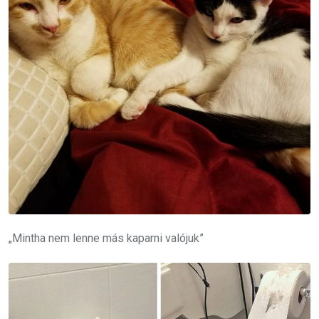
„Mintha nem lenne más kaparni valójuk”