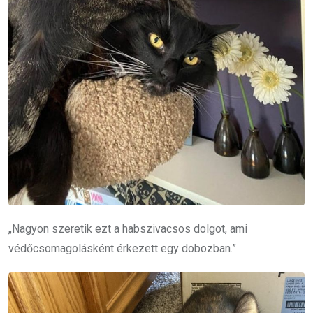
„Nagyon szeretik ezt a habszivacsos dolgot, ami
védőcsomagolásként érkezett egy dobozban.”