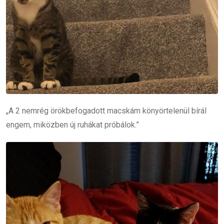
„A 2 nemrég örökbefogadott macskám könyörtelenül bírál
engem, miközben új ruhákat próbálok.”