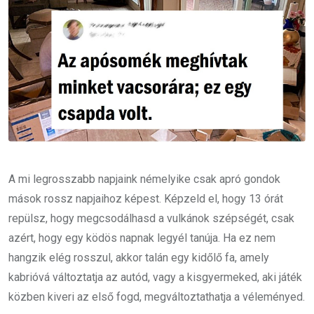
A mi legrosszabb napjaink némelyike csak apró gondok
mások rossz napjaihoz képest. Képzeld el, hogy 13 órát
repülsz, hogy megcsodálhasd a vulkánok szépségét, csak
azért, hogy egy ködös napnak legyél tanúja. Ha ez nem
hangzik elég rosszul, akkor talán egy kidőlő fa, amely
kabrióvá változtatja az autód, vagy a kisgyermeked, aki játék
közben kiveri az első fogd, megváltoztathatja a véleményed.