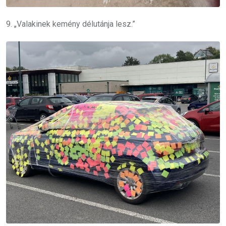
9. „Valakinek kemény délutánja lesz.”