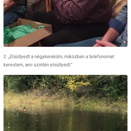
2. „Elsüllyedt a négykerekűm, miközben a telefonomat
kerestem, ami szintén elsüllyedt.”