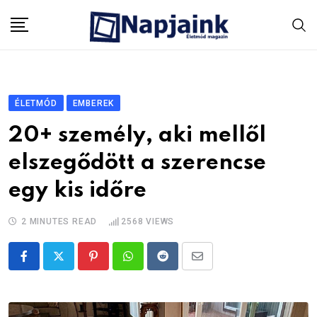
Skip
to
content
ÉLETMÓD
EMBEREK
20+ személy, aki mellől
elszegődött a szerencse
egy kis időre
2 MINUTES READ
2568
VIEWS
Pinterest
Whatsapp
Reddit
Share
via
Email