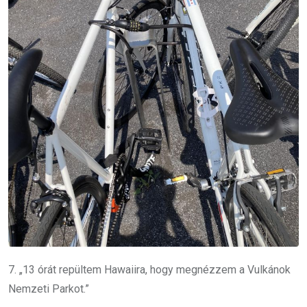
7. „13 órát repültem Hawaiira, hogy megnézzem a Vulkánok
Nemzeti Parkot.”