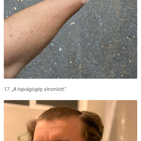
17. „A hajvágógép elromlott.”