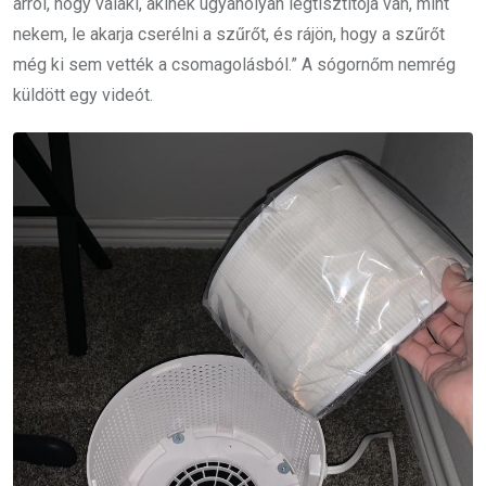
arról, hogy valaki, akinek ugyanolyan légtisztítója van, mint
nekem, le akarja cserélni a szűrőt, és rájön, hogy a szűrőt
még ki sem vették a csomagolásból.” A sógornőm nemrég
küldött egy videót.