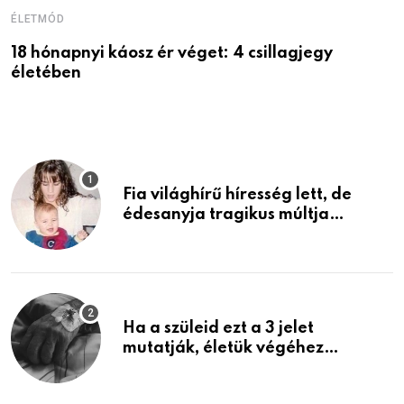
ÉLETMÓD
É
18 hónapnyi káosz ér véget: 4 csillagjegy
A
életében
P
Fia világhírű híresség lett, de
édesanyja tragikus múltja
rosszabb, mint azt el tudnád
képzelni
Ha a szüleid ezt a 3 jelet
mutatják, életük végéhez
közeledhetnek. Készülj fel arra,
ami jön