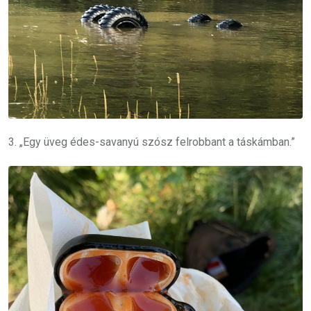
3. „Egy üveg édes-savanyú szósz felrobbant a táskámban.”