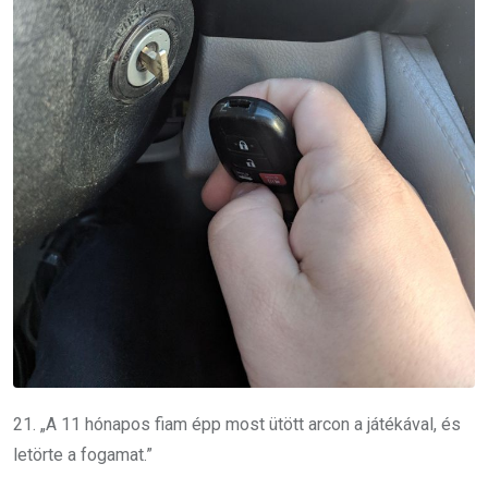
21. „A 11 hónapos fiam épp most ütött arcon a játékával, és
letörte a fogamat.”