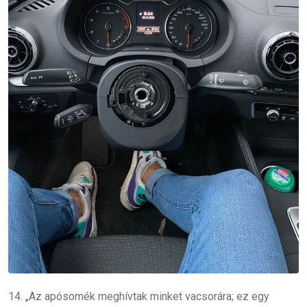
14. „Az apósomék meghívtak minket vacsorára; ez egy