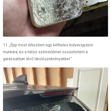
11. „Épp most érkeztem egy kéthetes kutyavigyázói
munkára, és a hátsó szélvédőmet összetörtem a
garázsukban lévő tárolószekrényekkel.”