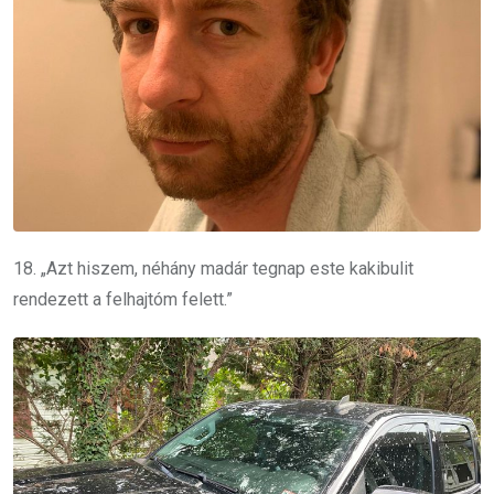
18. „Azt hiszem, néhány madár tegnap este kakibulit
rendezett a felhajtóm felett.”