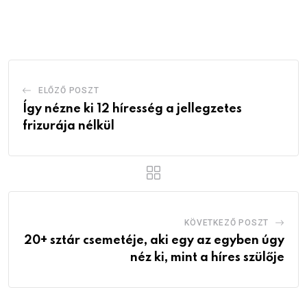
via
Email
ELŐZŐ POSZT
Így nézne ki 12 híresség a jellegzetes
frizurája nélkül
KÖVETKEZŐ POSZT
20+ sztár csemetéje, aki egy az egyben úgy
néz ki, mint a híres szülője