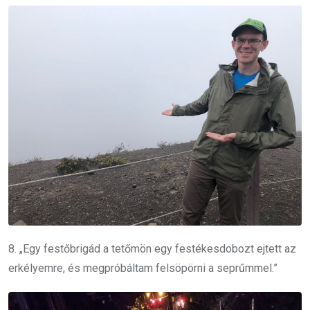
8. „Egy festőbrigád a tetőmön egy festékesdobozt ejtett az
erkélyemre, és megpróbáltam felsöpörni a seprűmmel.”