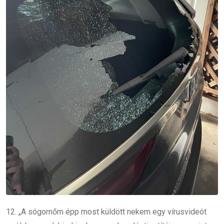
12. „A sógornőm épp most küldött nekem egy vírusvideót