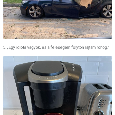
5. „Egy idióta vagyok, és a feleségem folyton rajtam röhög.”