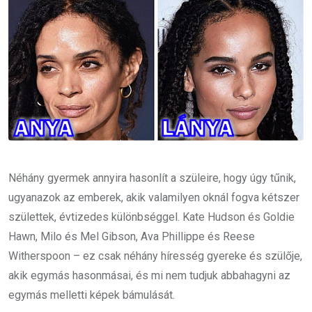
Néhány gyermek annyira hasonlít a szüleire, hogy úgy tűnik,
ugyanazok az emberek, akik valamilyen oknál fogva kétszer
születtek, évtizedes különbséggel. Kate Hudson és Goldie
Hawn, Milo és Mel Gibson, Ava Phillippe és Reese
Witherspoon – ez csak néhány híresség gyereke és szülője,
akik egymás hasonmásai, és mi nem tudjuk abbahagyni az
egymás melletti képek bámulását.