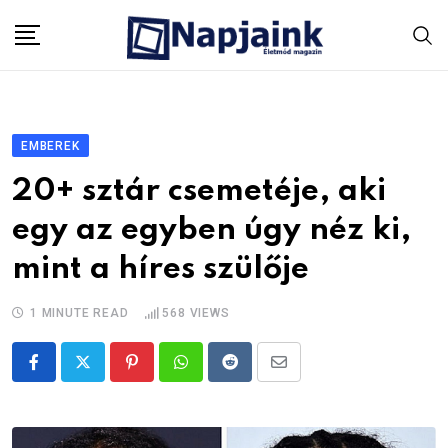
Skip
to
content
EMBEREK
20+ sztár csemetéje, aki
egy az egyben úgy néz ki,
mint a híres szülője
1 MINUTE READ
568
VIEWS
Pinterest
Whatsapp
Reddit
Share
via
Email