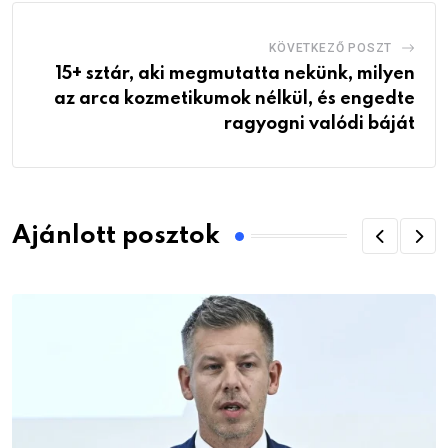
KÖVETKEZŐ POSZT
15+ sztár, aki megmutatta nekünk, milyen
az arca kozmetikumok nélkül, és engedte
ragyogni valódi báját
Ajánlott posztok