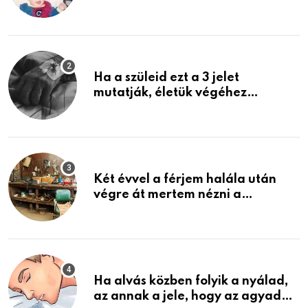
rosszabb, mint azt el tudnád
képzelni
Ha a szüleid ezt a 3 jelet
mutatják, életük végéhez
közeledhetnek. Készülj fel arra,
ami jön
Két évvel a férjem halála után
végre át mertem nézni a
garázsban lévő holmiját – amit
találtam, megváltoztatta az
életemet
Ha alvás közben folyik a nyálad,
az annak a jele, hogy az agyad…