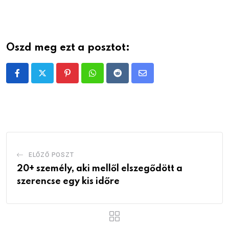
Oszd meg ezt a posztot:
Pinterest
Whatsapp
Reddit
Share
via
Email
ELŐZŐ POSZT
20+ személy, aki mellől elszegődött a
szerencse egy kis időre