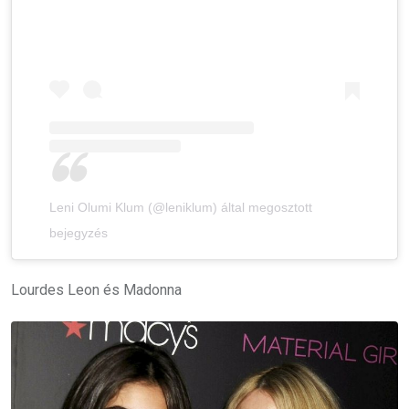
Leni Olumi Klum (@leniklum) által megosztott
bejegyzés
Lourdes Leon és Madonna