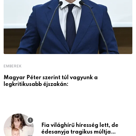
EMBEREK
E
Magyar Péter szerint túl vagyunk a
A
legkritikusabb éjszakán:
Fia világhírű híresség lett, de
édesanyja tragikus múltja