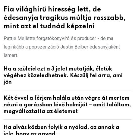
Fia világhírű híresség lett, de
édesanyja tragikus múltja rosszabb,
mint azt el tudnád képzelni
Pattie Mellette forgatókönyvíró és producer - de ma
leginkább a popszenzáció Justin Beiber édesanyjaként
ismert.
Ha a szüleid ezt a 3 jelet mutatják, életük
végéhez közeledhetnek. Készülj fel arra, ami
jön
Két évvel a férjem halála után végre át mertem
nézni a garázsban lévő holmiját – amit találtam,
megváltoztatta az életemet
Ha alvás közben folyik a nyálad, az annak a
jele, hogy az agyad…