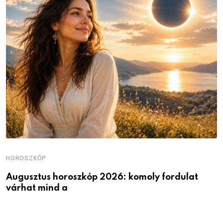
HOROSZKÓP
H
Augusztus horoszkóp 2026: komoly fordulat
K
várhat mind a
v