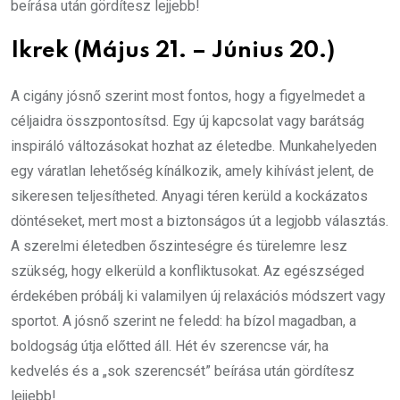
beírása után gördítesz lejjebb!
Ikrek (Május 21. – Június 20.)
A cigány jósnő szerint most fontos, hogy a figyelmedet a
céljaidra összpontosítsd. Egy új kapcsolat vagy barátság
inspiráló változásokat hozhat az életedbe. Munkahelyeden
egy váratlan lehetőség kínálkozik, amely kihívást jelent, de
sikeresen teljesítheted. Anyagi téren kerüld a kockázatos
döntéseket, mert most a biztonságos út a legjobb választás.
A szerelmi életedben őszinteségre és türelemre lesz
szükség, hogy elkerüld a konfliktusokat. Az egészséged
érdekében próbálj ki valamilyen új relaxációs módszert vagy
sportot. A jósnő szerint ne feledd: ha bízol magadban, a
boldogság útja előtted áll. Hét év szerencse vár, ha
kedvelés és a „sok szerencsét” beírása után gördítesz
lejjebb!