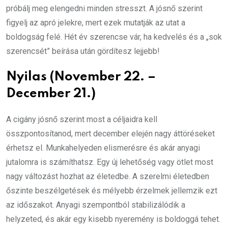
próbálj meg elengedni minden stresszt. A jósnő szerint
figyelj az apró jelekre, mert ezek mutatják az utat a
boldogság felé. Hét év szerencse vár, ha kedvelés és a „sok
szerencsét” beírása után gördítesz lejjebb!
Nyilas (November 22. –
December 21.)
A cigány jósnő szerint most a céljaidra kell
összpontosítanod, mert december elején nagy áttöréseket
érhetsz el. Munkahelyeden elismerésre és akár anyagi
jutalomra is számíthatsz. Egy új lehetőség vagy ötlet most
nagy változást hozhat az életedbe. A szerelmi életedben
őszinte beszélgetések és mélyebb érzelmek jellemzik ezt
az időszakot. Anyagi szempontból stabilizálódik a
helyzeted, és akár egy kisebb nyeremény is boldoggá tehet.