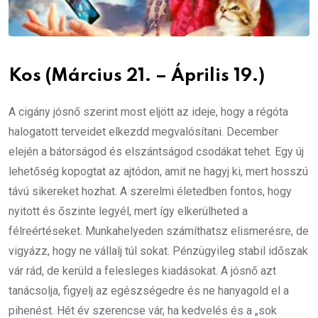
Kos (Március 21. – Április 19.)
A cigány jósnő szerint most eljött az ideje, hogy a régóta
halogatott terveidet elkezdd megvalósítani. December
elején a bátorságod és elszántságod csodákat tehet. Egy új
lehetőség kopogtat az ajtódon, amit ne hagyj ki, mert hosszú
távú sikereket hozhat. A szerelmi életedben fontos, hogy
nyitott és őszinte legyél, mert így elkerülheted a
félreértéseket. Munkahelyeden számíthatsz elismerésre, de
vigyázz, hogy ne vállalj túl sokat. Pénzügyileg stabil időszak
vár rád, de kerüld a felesleges kiadásokat. A jósnő azt
tanácsolja, figyelj az egészségedre és ne hanyagold el a
pihenést. Hét év szerencse vár, ha kedvelés és a „sok