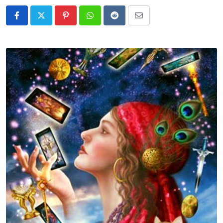
Pinterest
Whatsapp
Reddit
Share
via
Email