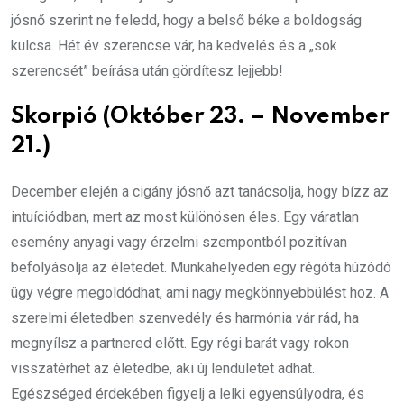
jósnő szerint ne feledd, hogy a belső béke a boldogság
kulcsa. Hét év szerencse vár, ha kedvelés és a „sok
szerencsét” beírása után gördítesz lejjebb!
Skorpió (Október 23. – November
21.)
December elején a cigány jósnő azt tanácsolja, hogy bízz az
intuíciódban, mert az most különösen éles. Egy váratlan
esemény anyagi vagy érzelmi szempontból pozitívan
befolyásolja az életedet. Munkahelyeden egy régóta húzódó
ügy végre megoldódhat, ami nagy megkönnyebbülést hoz. A
szerelmi életedben szenvedély és harmónia vár rád, ha
megnyílsz a partnered előtt. Egy régi barát vagy rokon
visszatérhet az életedbe, aki új lendületet adhat.
Egészséged érdekében figyelj a lelki egyensúlyodra, és