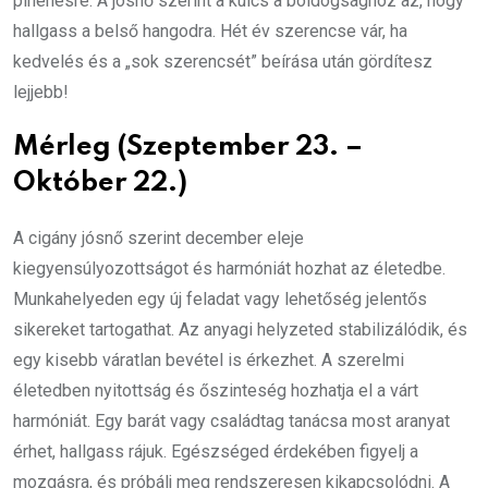
pihenésre. A jósnő szerint a kulcs a boldogsághoz az, hogy
hallgass a belső hangodra. Hét év szerencse vár, ha
kedvelés és a „sok szerencsét” beírása után gördítesz
lejjebb!
Mérleg (Szeptember 23. –
Október 22.)
A cigány jósnő szerint december eleje
kiegyensúlyozottságot és harmóniát hozhat az életedbe.
Munkahelyeden egy új feladat vagy lehetőség jelentős
sikereket tartogathat. Az anyagi helyzeted stabilizálódik, és
egy kisebb váratlan bevétel is érkezhet. A szerelmi
életedben nyitottság és őszinteség hozhatja el a várt
harmóniát. Egy barát vagy családtag tanácsa most aranyat
érhet, hallgass rájuk. Egészséged érdekében figyelj a
mozgásra, és próbálj meg rendszeresen kikapcsolódni. A