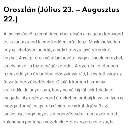
Oroszlán (Július 23. – Augusztus
22.)
A cigány jósnő szerint december elején a magabiztosságod
és kisugárzásod kiemelkedően erős lesz. Munkahelyeden
egy új lehetőség adódik, amely hosszú távú sikereket
hozhat. Anyagi téren váratlan bevétel vagy ajándék érkezhet,
amely növeli a biztonságérzetedet. A szerelmi életedben
szenvedélyes és boldog időszak vár rád, ha nyitott vagy az
őszinte beszélgetésekre. Családi körben harmónia
uralkodik, de ügyelj arra, hogy ne vállalj túl sok feladatot
magadra. Az egészséged érdekében próbálj ki valamilyen új
mozgásformát vagy relaxációs technikát. A jósnő azt
tanácsolja, hogy figyelj a megérzéseidre, mert azok most
különösen pontosan vezetnek. Hét év szerencse vár, ha