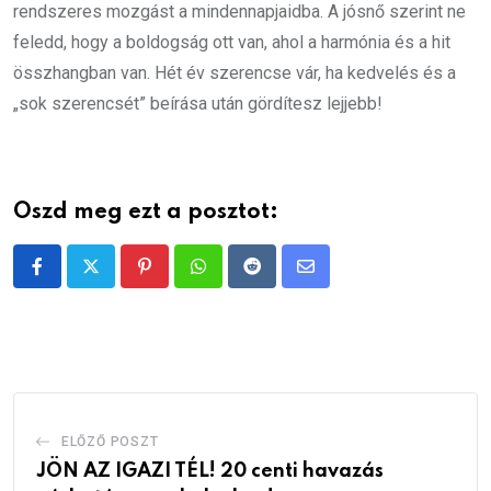
rendszeres mozgást a mindennapjaidba. A jósnő szerint ne
feledd, hogy a boldogság ott van, ahol a harmónia és a hit
összhangban van. Hét év szerencse vár, ha kedvelés és a
„sok szerencsét” beírása után gördítesz lejjebb!
Oszd meg ezt a posztot:
Pinterest
Whatsapp
Reddit
Share
via
Email
ELŐZŐ POSZT
JÖN AZ IGAZI TÉL! 20 centi havazás