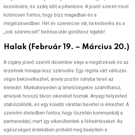
kezelésére, és szánj időt a pihenésre. A jósnő szerint most
különösen fontos, hogy bízz magadban és a
megérzéseidben. Hét év szerencse vár, ha kedvelés és a
„sok szerencsét” beírása után gördítesz lejjebb!
Halak (Február 19. – Március 20.)
A cigány jósnő szerint december eleje a megérzések és az
érzelmek hónapja lesz számodra. Egy régóta várt változás
végre bekövetkezhet, amely pozitív irányba tereli az
életedet. Munkahelyeden új lehetőségekre számíthatsz,
amelyek hosszú távon sikereket hoznak. Anyagi helyzeted
stabilizálódik, és egy kisebb váratlan bevétel is érkezhet. A
szerelmi életedben fontos, hogy őszintén kommunikálj a
partnereddel, mert így elkerülhetitek a félreértéseket. Az
egészséged érdekében próbáld meg beépíteni a