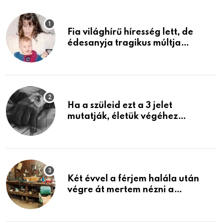
Fia világhírű híresség lett, de
édesanyja tragikus múltja
rosszabb, mint azt el tudnád
képzelni
Ha a szüleid ezt a 3 jelet
mutatják, életük végéhez
közeledhetnek. Készülj fel arra,
ami jön
Két évvel a férjem halála után
végre át mertem nézni a
garázsban lévő holmiját – amit
találtam, megváltoztatta az