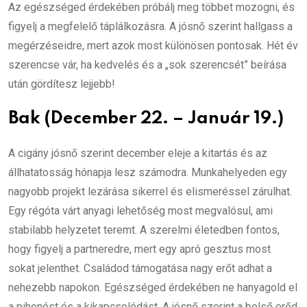
Az egészséged érdekében próbálj meg többet mozogni, és
figyelj a megfelelő táplálkozásra. A jósnő szerint hallgass a
megérzéseidre, mert azok most különösen pontosak. Hét év
szerencse vár, ha kedvelés és a „sok szerencsét” beírása
után gördítesz lejjebb!
Bak (December 22. – Január 19.)
A cigány jósnő szerint december eleje a kitartás és az
állhatatosság hónapja lesz számodra. Munkahelyeden egy
nagyobb projekt lezárása sikerrel és elismeréssel zárulhat.
Egy régóta várt anyagi lehetőség most megvalósul, ami
stabilabb helyzetet teremt. A szerelmi életedben fontos,
hogy figyelj a partneredre, mert egy apró gesztus most
sokat jelenthet. Családod támogatása nagy erőt adhat a
nehezebb napokon. Egészséged érdekében ne hanyagold el
a pihenést és a kikapcsolódást. A jósnő szerint a belső erőd