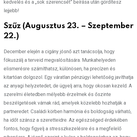
kedvelés és a „sok szerencsét” beírása után gördítesz
lejjebb!
Szűz (Augusztus 23. – Szeptember
22.)
December elején a cigány jósnő azt tanácsolja, hogy
fókuszálj a terveid megvalósítására. Munkahelyeden
elismerésre számíthatsz, különösen, ha precízen és
kitartóan dolgozol. Egy váratlan pénzügyi lehetőség javíthatja
az anyagi helyzetedet, de ügyelj arra, hogy okosan kezeld. A
szerelmi életedben mélyebb érzelmek és őszinte
beszélgetések várnak rád, amelyek közelebb hozhatják a
partneredet. Családi körben harmónia és boldogság várható,
ha időt szánsz a szeretteidre. Az egészséged érdekében
fontos, hogy figyelj a stresszkezelésre és a megfelelő