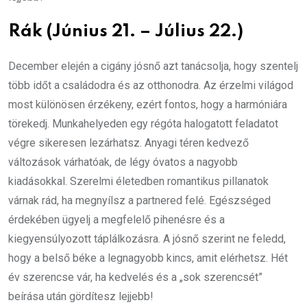
Rák (Június 21. – Július 22.)
December elején a cigány jósnő azt tanácsolja, hogy szentelj
több időt a családodra és az otthonodra. Az érzelmi világod
most különösen érzékeny, ezért fontos, hogy a harmóniára
törekedj. Munkahelyeden egy régóta halogatott feladatot
végre sikeresen lezárhatsz. Anyagi téren kedvező
változások várhatóak, de légy óvatos a nagyobb
kiadásokkal. Szerelmi életedben romantikus pillanatok
várnak rád, ha megnyílsz a partnered felé. Egészséged
érdekében ügyelj a megfelelő pihenésre és a
kiegyensúlyozott táplálkozásra. A jósnő szerint ne feledd,
hogy a belső béke a legnagyobb kincs, amit elérhetsz. Hét
év szerencse vár, ha kedvelés és a „sok szerencsét”
beírása után gördítesz lejjebb!