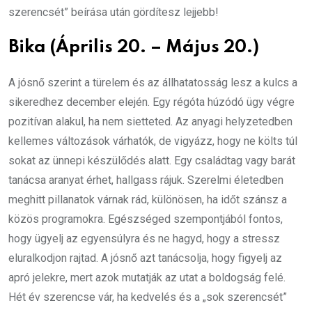
szerencsét” beírása után gördítesz lejjebb!
Bika (Április 20. – Május 20.)
A jósnő szerint a türelem és az állhatatosság lesz a kulcs a
sikeredhez december elején. Egy régóta húzódó ügy végre
pozitívan alakul, ha nem sietteted. Az anyagi helyzetedben
kellemes változások várhatók, de vigyázz, hogy ne költs túl
sokat az ünnepi készülődés alatt. Egy családtag vagy barát
tanácsa aranyat érhet, hallgass rájuk. Szerelmi életedben
meghitt pillanatok várnak rád, különösen, ha időt szánsz a
közös programokra. Egészséged szempontjából fontos,
hogy ügyelj az egyensúlyra és ne hagyd, hogy a stressz
eluralkodjon rajtad. A jósnő azt tanácsolja, hogy figyelj az
apró jelekre, mert azok mutatják az utat a boldogság felé.
Hét év szerencse vár, ha kedvelés és a „sok szerencsét”