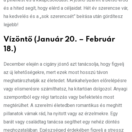
és a hited segít, hogy elérd a céljaidat. Hét év szerencse vár,
ha kedvelés és a „sok szerencsét” beírása után gördítesz
lejjebb!
Vízöntő (Január 20. – Február
18.)
December elején a cigány jósnő azt tanácsolja, hogy figyelj
az új lehetőségekre, mert ezek most hosszú távon
meghatározhatják az életedet. Munkahelyeden előrelépésre
vagy elismerésre számíthatsz, ha kitartóan dolgozol. Anyagi
szempontból egy régi tartozás vagy befektetés most
megtérülhet. A szerelmi életedben romantikus és meghitt
pillanatok várnak rád, ha nyitott vagy az érzelmekre. Egy
barát vagy családtag tanácsa segíthet egy nehéz döntés
meghozatalában. Egészséged érdekében figyelj a stressz