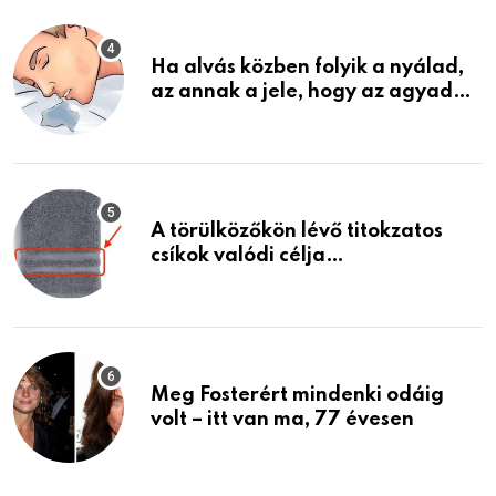
életemet
Ha alvás közben folyik a nyálad,
az annak a jele, hogy az agyad…
A törülközőkön lévő titokzatos
csíkok valódi célja…
Meg Fosterért mindenki odáig
volt – itt van ma, 77 évesen