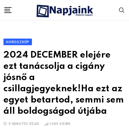
Skip
to
content
HOROSZKÓP
2024 DECEMBER elejére
ezt tanácsolja a cigány
jósnő a
csillagjegyeknek!Ha ezt az
egyet betartod, semmi sem
áll boldogságod útjába
9 MINUTES READ
1689
VIEWS