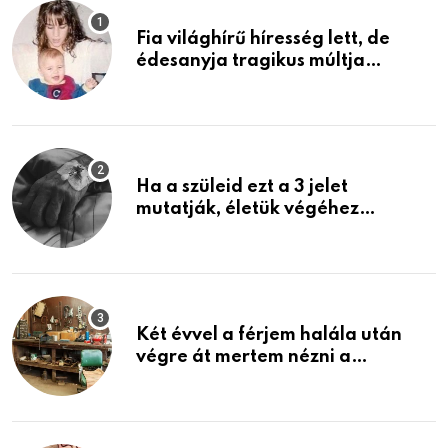
Fia világhírű híresség lett, de
édesanyja tragikus múltja
rosszabb, mint azt el tudnád
képzelni
Ha a szüleid ezt a 3 jelet
mutatják, életük végéhez
közeledhetnek. Készülj fel arra,
ami jön
Két évvel a férjem halála után
végre át mertem nézni a
garázsban lévő holmiját – amit
találtam, megváltoztatta az
életemet