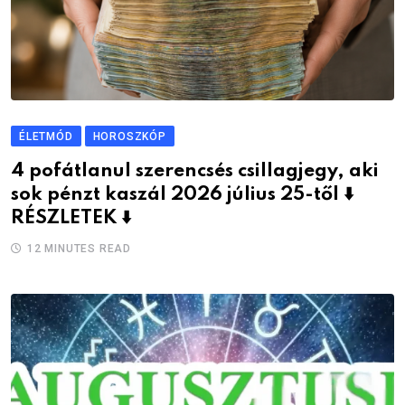
ÉLETMÓD
HOROSZKÓP
4 pofátlanul szerencsés csillagjegy, aki
sok pénzt kaszál 2026 július 25-től ⬇️
RÉSZLETEK ⬇️
12 MINUTES READ