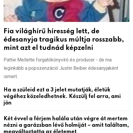
Fia világhírű híresség lett, de
édesanyja tragikus múltja rosszabb,
mint azt el tudnád képzelni
Pattie Mellette forgatókönyvíró és producer - de ma
leginkább a popszenzáció Justin Beiber édesanyjaként
ismert.
Ha a szüleid ezt a 3 jelet mutatják, életük
végéhez közeledhetnek. Készülj fel arra, ami
jön
Két évvel a férjem halála után végre át mertem
nézni a garázsban lévő holmiját – amit találtam,
megváltoztatta az életemet