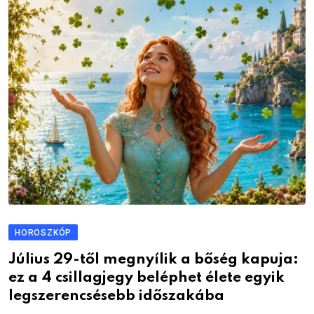
HOROSZKÓP
Július 29-től megnyílik a bőség kapuja:
ez a 4 csillagjegy beléphet élete egyik
legszerencsésebb időszakába