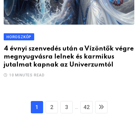
HOROSZKÓP
4 évnyi szenvedés után a Vízöntők végre
megnyugvásra lelnek és karmikus
jutalmat kapnak az Univerzumtól
10 MINUTES READ
1
2
3
42
...