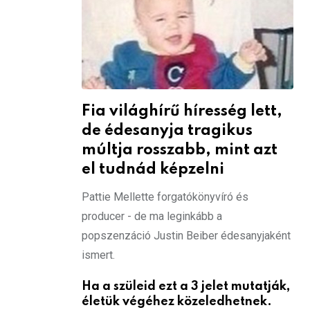
Fia világhírű híresség lett,
de édesanyja tragikus
múltja rosszabb, mint azt
el tudnád képzelni
Pattie Mellette forgatókönyvíró és
producer - de ma leginkább a
popszenzáció Justin Beiber édesanyjaként
ismert.
Ha a szüleid ezt a 3 jelet mutatják,
életük végéhez közeledhetnek.