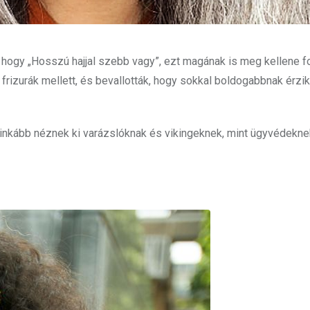
hogy „Hosszú hajjal szebb vagy”, ezt magának is meg kellene fo
 frizurák mellett, és bevallották, hogy sokkal boldogabbnak érzi
 inkább néznek ki varázslóknak és vikingeknek, mint ügyvédekne