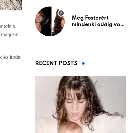
Meg Fosterért
mindenki odáig volt
ntolnia.
– itt van ma, 77
k magukat
évesen
k és irodai
RECENT POSTS