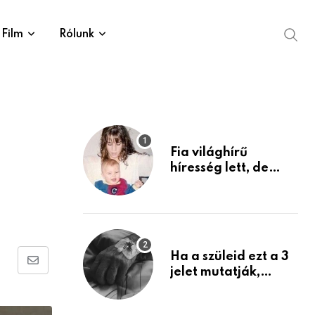
Film
Rólunk
Fia világhírű
híresség lett, de
édesanyja tragikus
múltja rosszabb,
mint azt el tudnád
képzelni
Ha a szüleid ezt a 3
Share
jelet mutatják,
életük végéhez
via
közeledhetnek.
Email