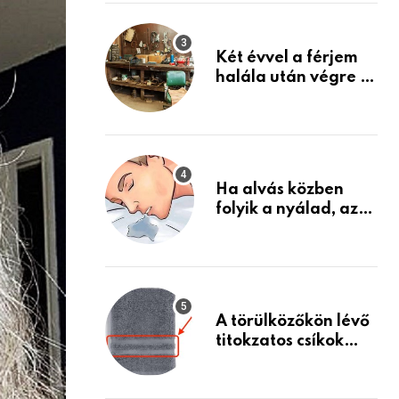
Készülj fel arra, ami
jön
Két évvel a férjem
halála után végre át
mertem nézni a
garázsban lévő
holmiját – amit
találtam,
megváltoztatta az
Ha alvás közben
életemet
folyik a nyálad, az
annak a jele, hogy
az agyad…
A törülközőkön lévő
titokzatos csíkok
valódi célja…