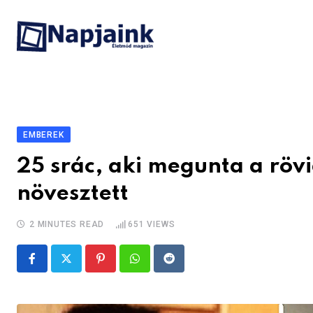
Skip
to
content
EMBEREK
25 srác, aki megunta a rövi
növesztett
2 MINUTES READ
651
VIEWS
Pinterest
Whatsapp
Reddit