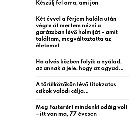
Készülj fel arra, ami jön
Két évvel a férjem halála után
végre át mertem nézni a
garázsban lévő holmiját – amit
találtam, megváltoztatta az
életemet
Ha alvás közben folyik a nyálad,
az annak a jele, hogy az agyad…
A törülközőkön lévő titokzatos
csíkok valódi célja…
Meg Fosterért mindenki odáig volt
– itt van ma, 77 évesen