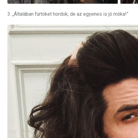
3. „Általában fürtöket hordok, de az egyenes is jó móka!”